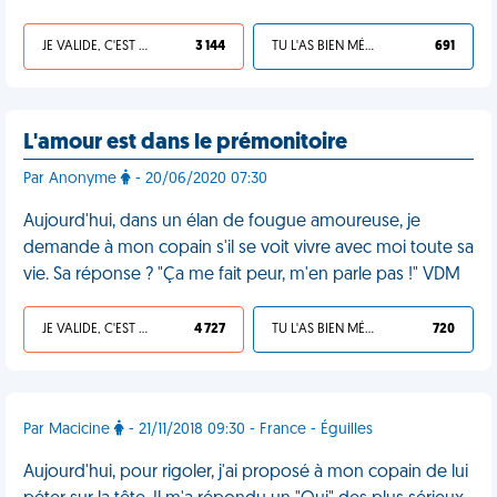
JE VALIDE, C'EST UNE VDM
3 144
TU L'AS BIEN MÉRITÉ
691
L'amour est dans le prémonitoire
Par Anonyme
- 20/06/2020 07:30
Aujourd'hui, dans un élan de fougue amoureuse, je
demande à mon copain s'il se voit vivre avec moi toute sa
vie. Sa réponse ? "Ça me fait peur, m'en parle pas !" VDM
JE VALIDE, C'EST UNE VDM
4 727
TU L'AS BIEN MÉRITÉ
720
Par Macicine
- 21/11/2018 09:30 - France - Éguilles
Aujourd'hui, pour rigoler, j'ai proposé à mon copain de lui