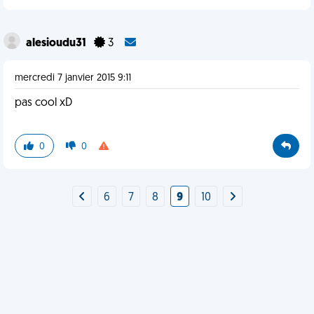
alesioudu31
3
mercredi 7 janvier 2015 9:11
pas cool xD
0
0
6
7
8
9
10