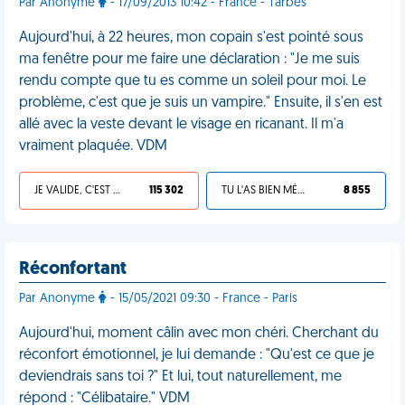
Par Anonyme
- 17/09/2013 10:42 - France - Tarbes
Aujourd'hui, à 22 heures, mon copain s'est pointé sous
ma fenêtre pour me faire une déclaration : "Je me suis
rendu compte que tu es comme un soleil pour moi. Le
problème, c'est que je suis un vampire." Ensuite, il s'en est
allé avec la veste devant le visage en ricanant. Il m'a
vraiment plaquée. VDM
JE VALIDE, C'EST UNE VDM
115 302
TU L'AS BIEN MÉRITÉ
8 855
Réconfortant
Par Anonyme
- 15/05/2021 09:30 - France - Paris
Aujourd'hui, moment câlin avec mon chéri. Cherchant du
réconfort émotionnel, je lui demande : "Qu'est ce que je
deviendrais sans toi ?" Et lui, tout naturellement, me
répond : "Célibataire." VDM