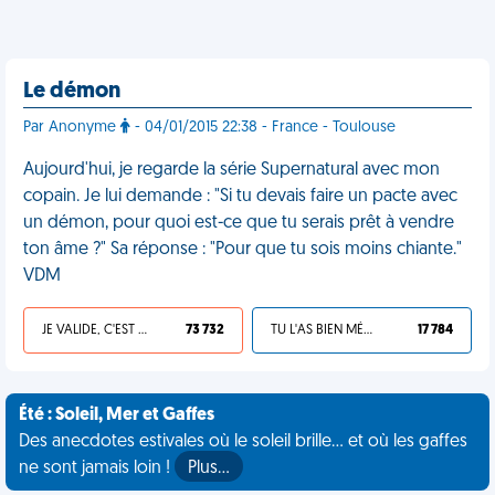
Le démon
Par Anonyme
- 04/01/2015 22:38 - France - Toulouse
Aujourd'hui, je regarde la série Supernatural avec mon
copain. Je lui demande : "Si tu devais faire un pacte avec
un démon, pour quoi est-ce que tu serais prêt à vendre
ton âme ?" Sa réponse : "Pour que tu sois moins chiante."
VDM
JE VALIDE, C'EST UNE VDM
73 732
TU L'AS BIEN MÉRITÉ
17 784
Été : Soleil, Mer et Gaffes
Des anecdotes estivales où le soleil brille... et où les gaffes
ne sont jamais loin !
Plus…