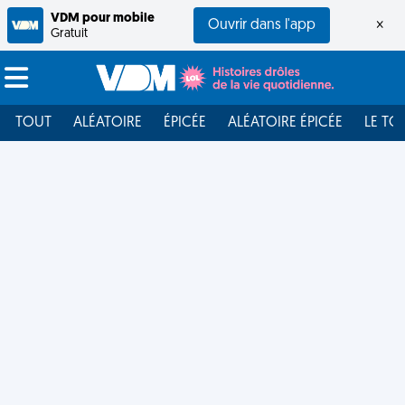
VDM pour mobile
Ouvrir dans l'app
×
Gratuit
TOUT
ALÉATOIRE
ÉPICÉE
ALÉATOIRE ÉPICÉE
LE TO