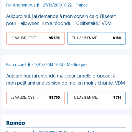
Par Anonymous
- 27/10/2010 10:22 - France
Aujourd'hui, j'ai demandé à mon copain ce qu'il serait
pour Halloween. Il m'a répondu : "Célibataire." VDM
JE VALIDE, C'EST UNE VDM
95 693
TU L'AS BIEN MÉRITÉ
8 180
Par cocue?
- 13/05/2013 19:43 - Martinique
Aujourd'hui, j'ai entendu ma sœur jumelle proposer à
mon petit ami une version de moi en moins chiante. VDM
JE VALIDE, C'EST UNE VDM
83 700
TU L'AS BIEN MÉRITÉ
7 791
Roméo