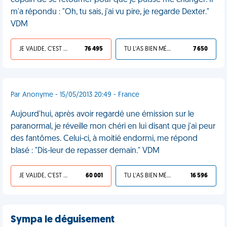
copain de se retourner pour que je puisse me changer. Il
m'a répondu : "Oh, tu sais, j'ai vu pire, je regarde Dexter."
VDM
JE VALIDE, C'EST UNE VDM
76 495
TU L'AS BIEN MÉRITÉ
7 650
Par Anonyme - 15/05/2013 20:49 - France
Aujourd'hui, après avoir regardé une émission sur le
paranormal, je réveille mon chéri en lui disant que j'ai peur
des fantômes. Celui-ci, à moitié endormi, me répond
blasé : "Dis-leur de repasser demain." VDM
JE VALIDE, C'EST UNE VDM
60 001
TU L'AS BIEN MÉRITÉ
16 596
Sympa le déguisement