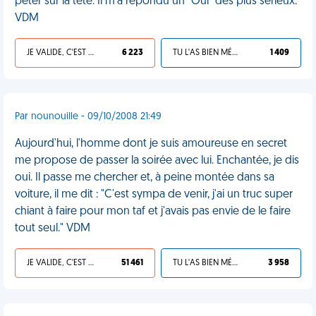
péter sur la tête. Il m'a répondu un "Oui" des plus sérieux.
VDM
JE VALIDE, C'EST UNE VDM
6 223
TU L'AS BIEN MÉRITÉ
1 409
Par nounouille - 09/10/2008 21:49
Aujourd'hui, l'homme dont je suis amoureuse en secret
me propose de passer la soirée avec lui. Enchantée, je dis
oui. Il passe me chercher et, à peine montée dans sa
voiture, il me dit : "C'est sympa de venir, j'ai un truc super
chiant à faire pour mon taf et j'avais pas envie de le faire
tout seul." VDM
JE VALIDE, C'EST UNE VDM
51 461
TU L'AS BIEN MÉRITÉ
3 958