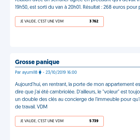
relation avec un serrurier agréé en précisant qu'il devait 
19h50, est sorti du van à 20h01. Résultat : 268 euros pou
JE VALIDE, C'EST UNE VDM
3 762
Grosse panique
Par ayumi18
- 23/10/2019 16:00
Aujourd'hui, en rentrant, la porte de mon appartement es
dire que j'ai été cambriolée. D'ailleurs, le "voleur" est touj
un double des clés au concierge de l'immeuble pour qu'i
de travail. VDM
JE VALIDE, C'EST UNE VDM
5 739