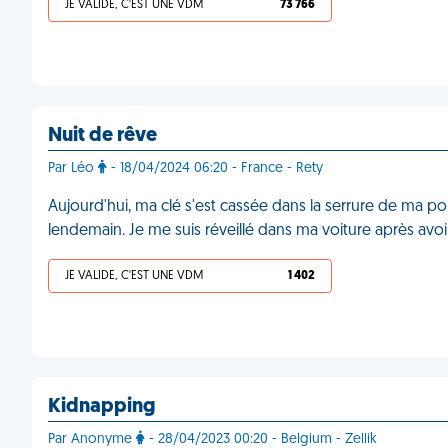
JE VALIDE, C'EST UNE VDM
73 766
Nuit de rêve
Par Léo
- 18/04/2024 06:20 - France - Rety
Aujourd'hui, ma clé s'est cassée dans la serrure de ma por
lendemain. Je me suis réveillé dans ma voiture après a
JE VALIDE, C'EST UNE VDM
1 402
Kidnapping
Par Anonyme
- 28/04/2023 00:20 - Belgium - Zellik