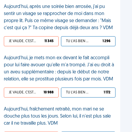
Aujourd'hui, après une soirée bien arrosée, j'ai pu
sentir un visage se rapprocher de moi dans mon
propre lit. Puis ce même visage se demander : "Mais
c'est qui ça ?" Ta copine depuis déjà deux ans ? VDM
JE VALIDE, C'EST UNE VDM
11 345
TU L'AS BIEN MÉRITÉ
1 296
Aujourd'hui, je mets mon ex devant le fait accompli
pour lui faire avouer qu'elle m'a trompé. J'ai eu droit à
un aveu supplémentaire : depuis le début de notre
relation, elle se prostitue plusieurs fois par mois. VDM
JE VALIDE, C'EST UNE VDM
10 988
TU L'AS BIEN MÉRITÉ
1 172
Aujourd'hui, fraîchement retraité, mon mari ne se
douche plus tous les jours. Selon lui, il n'est plus sale
car il ne travaille plus. VDM