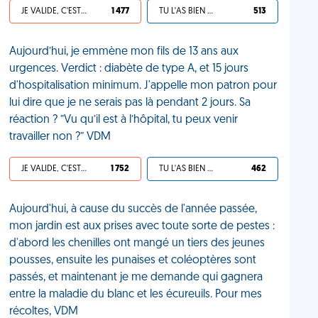
JE VALIDE, C'EST UNE VDM
1 477
TU L'AS BIEN MÉRITÉ
513
Aujourd’hui, je emmène mon fils de 13 ans aux
urgences. Verdict : diabète de type A, et 15 jours
d'hospitalisation minimum. J'appelle mon patron pour
lui dire que je ne serais pas là pendant 2 jours. Sa
réaction ? ”Vu qu’il est à l’hôpital, tu peux venir
travailler non ?” VDM
JE VALIDE, C'EST UNE VDM
1 752
TU L'AS BIEN MÉRITÉ
462
Aujourd'hui, à cause du succès de l'année passée,
mon jardin est aux prises avec toute sorte de pestes :
d'abord les chenilles ont mangé un tiers des jeunes
pousses, ensuite les punaises et coléoptères sont
passés, et maintenant je me demande qui gagnera
entre la maladie du blanc et les écureuils. Pour mes
récoltes, VDM