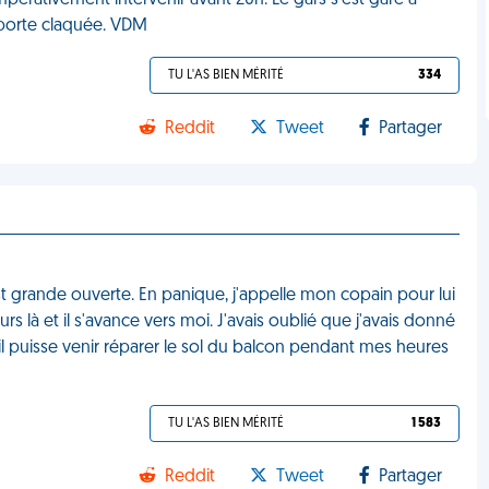
impérativement intervenir avant 20h. Le gars s'est garé à
r porte claquée. VDM
TU L'AS BIEN MÉRITÉ
334
Reddit
Tweet
Partager
t grande ouverte. En panique, j'appelle mon copain pour lui
ours là et il s'avance vers moi. J'avais oublié que j'avais donné
l puisse venir réparer le sol du balcon pendant mes heures
TU L'AS BIEN MÉRITÉ
1 583
Reddit
Tweet
Partager