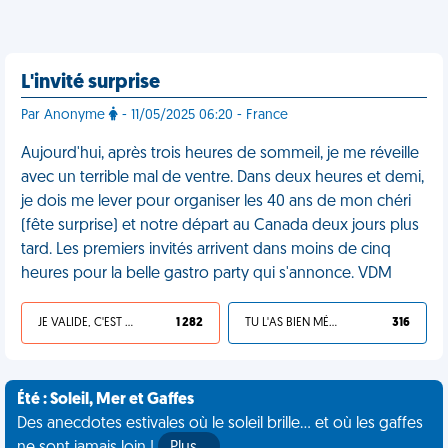
L'invité surprise
Par Anonyme
- 11/05/2025 06:20 - France
Aujourd'hui, après trois heures de sommeil, je me réveille
avec un terrible mal de ventre. Dans deux heures et demi,
je dois me lever pour organiser les 40 ans de mon chéri
(fête surprise) et notre départ au Canada deux jours plus
tard. Les premiers invités arrivent dans moins de cinq
heures pour la belle gastro party qui s'annonce. VDM
JE VALIDE, C'EST UNE VDM
1 282
TU L'AS BIEN MÉRITÉ
316
Été : Soleil, Mer et Gaffes
Des anecdotes estivales où le soleil brille... et où les gaffes