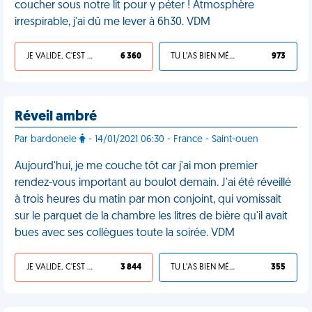
coucher sous notre lit pour y péter ! Atmosphère
irrespirable, j'ai dû me lever à 6h30. VDM
JE VALIDE, C'EST UNE VDM
6 360
TU L'AS BIEN MÉRITÉ
973
Réveil ambré
Par bardonele
- 14/01/2021 06:30 - France - Saint-ouen
Aujourd'hui, je me couche tôt car j'ai mon premier
rendez-vous important au boulot demain. J'ai été réveillé
à trois heures du matin par mon conjoint, qui vomissait
sur le parquet de la chambre les litres de bière qu'il avait
bues avec ses collègues toute la soirée. VDM
JE VALIDE, C'EST UNE VDM
3 844
TU L'AS BIEN MÉRITÉ
355