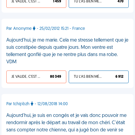
JE VALIDE, C'EST UNE VDM
1 459
TU L'AS BIEN MÉRITÉ
470
Par Anonyme
- 25/02/2012 15:21 - France
Aujourd'hui, je me marie. Cela me stresse tellement que je
suis constipée depuis quatre jours. Mon ventre est
tellement gonflé que je ne rentre plus dans ma robe.
VDM
JE VALIDE, C'EST UNE VDM
80 349
TU L'AS BIEN MÉRITÉ
6 912
Par tchipbzh
- 12/08/2018 14:00
Aujourd'hui, je suis en congés et je vais donc pouvoir me
rendormir après le départ au travail de mon chéri. C'était
sans compter notre chienne, qui a jugé bon de venir se