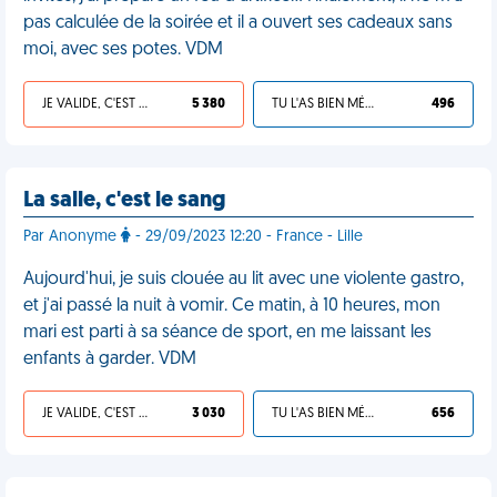
pas calculée de la soirée et il a ouvert ses cadeaux sans
moi, avec ses potes. VDM
JE VALIDE, C'EST UNE VDM
5 380
TU L'AS BIEN MÉRITÉ
496
La salle, c'est le sang
Par Anonyme
- 29/09/2023 12:20 - France - Lille
Aujourd'hui, je suis clouée au lit avec une violente gastro,
et j'ai passé la nuit à vomir. Ce matin, à 10 heures, mon
mari est parti à sa séance de sport, en me laissant les
enfants à garder. VDM
JE VALIDE, C'EST UNE VDM
3 030
TU L'AS BIEN MÉRITÉ
656