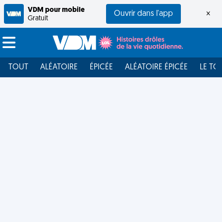
VDM pour mobile
Ouvrir dans l'app
×
Gratuit
TOUT
ALÉATOIRE
ÉPICÉE
ALÉATOIRE ÉPICÉE
LE TO