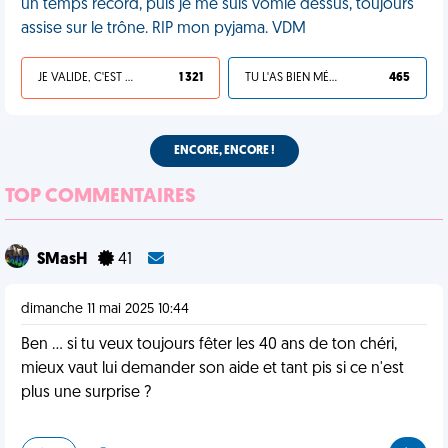
un temps record, puis je me suis vomie dessus, toujours
assise sur le trône. RIP mon pyjama. VDM
JE VALIDE, C'EST UNE VDM
1 321
TU L'AS BIEN MÉRITÉ
465
ENCORE, ENCORE !
TOP COMMENTAIRES
SMasH
41
dimanche 11 mai 2025 10:44
Ben ... si tu veux toujours fêter les 40 ans de ton chéri,
mieux vaut lui demander son aide et tant pis si ce n'est
plus une surprise ?