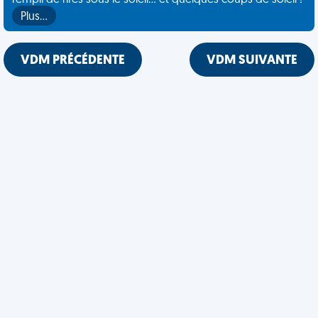
rempli de rires sous le soleil... et quelques coups de soleil !
Plus…
VDM PRÉCÉDENTE
VDM SUIVANTE