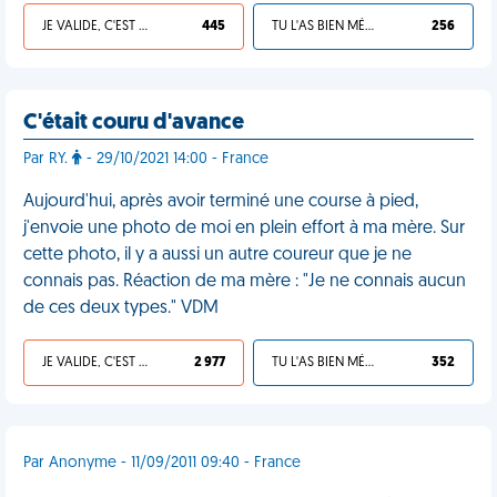
JE VALIDE, C'EST UNE VDM
445
TU L'AS BIEN MÉRITÉ
256
C'était couru d'avance
Par RY.
- 29/10/2021 14:00 - France
Aujourd'hui, après avoir terminé une course à pied,
j'envoie une photo de moi en plein effort à ma mère. Sur
cette photo, il y a aussi un autre coureur que je ne
connais pas. Réaction de ma mère : "Je ne connais aucun
de ces deux types." VDM
JE VALIDE, C'EST UNE VDM
2 977
TU L'AS BIEN MÉRITÉ
352
Par Anonyme - 11/09/2011 09:40 - France