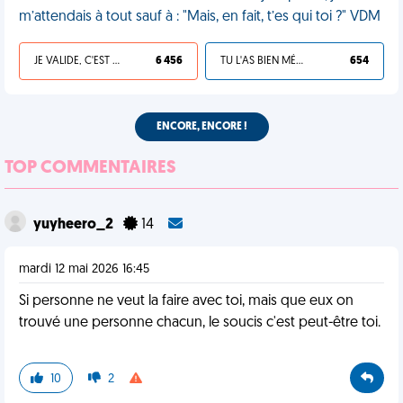
m’attendais à tout sauf à : "Mais, en fait, t’es qui toi ?" VDM
JE VALIDE, C'EST UNE VDM
6 456
TU L'AS BIEN MÉRITÉ
654
ENCORE, ENCORE !
TOP COMMENTAIRES
yuyheero_2
14
mardi 12 mai 2026 16:45
Si personne ne veut la faire avec toi, mais que eux on
trouvé une personne chacun, le soucis c'est peut-être toi.
10
2