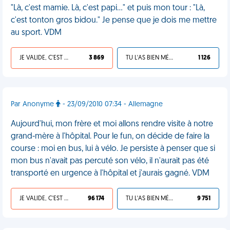
"Là, c'est mamie. Là, c'est papi…" et puis mon tour : "Là,
c'est tonton gros bidou." Je pense que je dois me mettre
au sport. VDM
JE VALIDE, C'EST UNE VDM
3 869
TU L'AS BIEN MÉRITÉ
1 126
Par Anonyme
- 23/09/2010 07:34 - Allemagne
Aujourd'hui, mon frère et moi allons rendre visite à notre
grand-mère à l'hôpital. Pour le fun, on décide de faire la
course : moi en bus, lui à vélo. Je persiste à penser que si
mon bus n'avait pas percuté son vélo, il n'aurait pas été
transporté en urgence à l'hôpital et j'aurais gagné. VDM
JE VALIDE, C'EST UNE VDM
96 174
TU L'AS BIEN MÉRITÉ
9 751