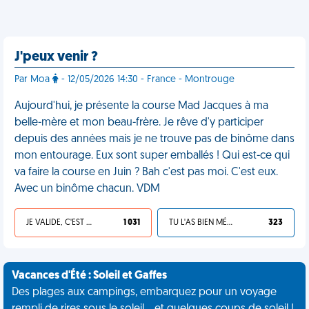
J'peux venir ?
Par Moa
- 12/05/2026 14:30 - France - Montrouge
Aujourd'hui, je présente la course Mad Jacques à ma
belle-mère et mon beau-frère. Je rêve d'y participer
depuis des années mais je ne trouve pas de binôme dans
mon entourage. Eux sont super emballés ! Qui est-ce qui
va faire la course en Juin ? Bah c'est pas moi. C'est eux.
Avec un binôme chacun. VDM
JE VALIDE, C'EST UNE VDM
1 031
TU L'AS BIEN MÉRITÉ
323
Vacances d'Été : Soleil et Gaffes
Des plages aux campings, embarquez pour un voyage