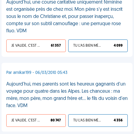
Aujourd'hui, une course caritative uniquement féminine
est organisée près de chez moi. Mon père s'y est inscrit
sous le nom de Christiane et, pour passer inaperçu,
compte sur son subtil camouflage : une perruque rose
fluo. VDM
JE VALIDE, C'EST UNE VDM
61 357
TU L'AS BIEN MÉRITÉ
4 099
Par amikar199 - 06/03/2010 05:43
Aujourd'hui, mes parents sont les heureux gagnants d'un
voyage pour quatre dans les Alpes. Les chanceux : ma
mère, mon père, mon grand frère et... le fils du voisin d'en
face. VDM
JE VALIDE, C'EST UNE VDM
80 747
TU L'AS BIEN MÉRITÉ
4 356