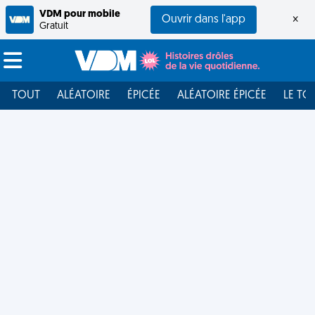
VDM pour mobile
Ouvrir dans l'app
×
Gratuit
TOUT
ALÉATOIRE
ÉPICÉE
ALÉATOIRE ÉPICÉE
LE TO