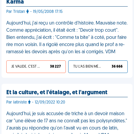
Karma
Par Tristan
- 19/05/2008 17:15
Aujourd'hui, j'ai reçu un contrôle d'histoire. Mauvaise note.
Comme appréciation, il était écrit : "Devoir trop court".
Bien entendu, j'ai écrit : "Comme ta bite" à coté, pour faire
rire mon voisin. Il a rigolé encore plus quand le prof a re-
ramassé les devoirs après qu'on les ai corrigés. VDM
JE VALIDE, C'EST UNE VDM
38 227
TU L'AS BIEN MÉRITÉ
36 666
Et la culture, et l'étalage, et l'argument
Par latiniste
- 12/09/2022 10:20
Aujourd'hui, je suis accusée de triche à un devoir maison
car "une élève de 17 ans ne connaît pas les polysyndètes."
J'aurais pu répondre qu'on l'avait vu en cours de latin,