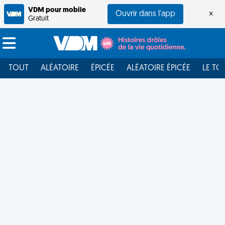
VDM pour mobile
Ouvrir dans l'app
×
Gratuit
TOUT
ALÉATOIRE
ÉPICÉE
ALÉATOIRE ÉPICÉE
LE TO