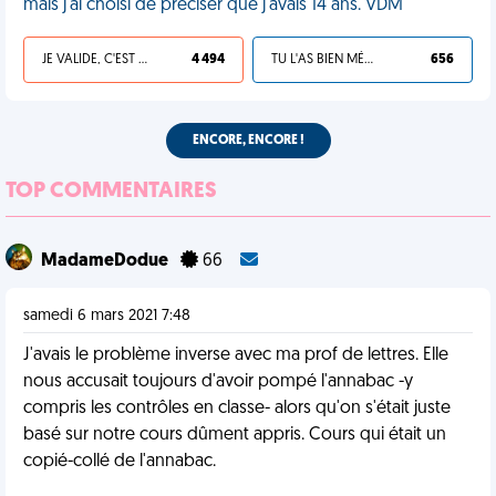
mais j'ai choisi de préciser que j'avais 14 ans. VDM
JE VALIDE, C'EST UNE VDM
4 494
TU L'AS BIEN MÉRITÉ
656
ENCORE, ENCORE !
TOP COMMENTAIRES
MadameDodue
66
samedi 6 mars 2021 7:48
J'avais le problème inverse avec ma prof de lettres. Elle
nous accusait toujours d'avoir pompé l'annabac -y
compris les contrôles en classe- alors qu'on s'était juste
basé sur notre cours dûment appris. Cours qui était un
copié-collé de l'annabac.