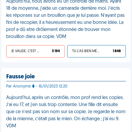
Aujourd'hui, nous avons eu un contrôle de maths. Ayant
18 de moyenne, j’aide un camarade derrière moi. J’écris
les réponses sur un brouillon que je lui passe. N’ayant pas
fini de recopier, il a heureusement eu une bonne idée. La
prof a dû etre drôlement étonnée de trouver mon
brouillon dans sa copie. VDM
JE VALIDE, C'EST UNE VDM
3 194
TU L'AS BIEN MÉRITÉ
1 848
Fausse joie
Par Anonyme
- 16/01/2023 12:20
Aujourd'hui, après un contrôle, mon prof rend les copies.
J’ai eu 17, et j'en suis trop contente. Une fille dit ensuite
que ce n’est pas son nom sur sa copie. Je regarde le nom
de la mienne, c’était pas le mien. On échange ; j’ai eu 9.
VDM