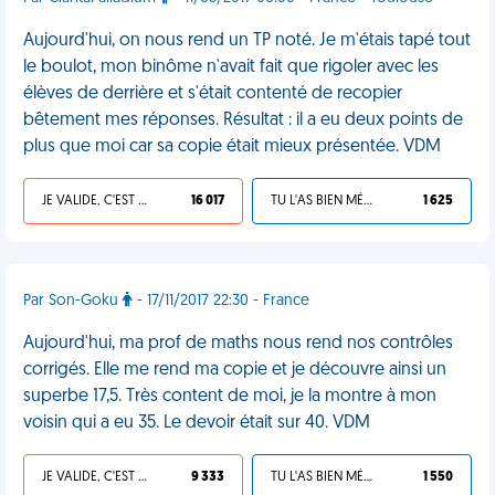
Aujourd'hui, on nous rend un TP noté. Je m'étais tapé tout
le boulot, mon binôme n'avait fait que rigoler avec les
élèves de derrière et s'était contenté de recopier
bêtement mes réponses. Résultat : il a eu deux points de
plus que moi car sa copie était mieux présentée. VDM
JE VALIDE, C'EST UNE VDM
16 017
TU L'AS BIEN MÉRITÉ
1 625
Par Son-Goku
- 17/11/2017 22:30 - France
Aujourd'hui, ma prof de maths nous rend nos contrôles
corrigés. Elle me rend ma copie et je découvre ainsi un
superbe 17,5. Très content de moi, je la montre à mon
voisin qui a eu 35. Le devoir était sur 40. VDM
JE VALIDE, C'EST UNE VDM
9 333
TU L'AS BIEN MÉRITÉ
1 550