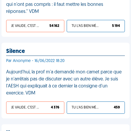
qui n'ont pas compris : il faut mettre les bonnes
réponses." VDM
JE VALIDE, C'EST UNE VDM
54 162
TU L'AS BIEN MÉRITÉ
5 194
Silence
Par Anonyme - 16/06/2022 18:20
Aujourd'hui, la prof m'a demandé mon carnet parce que
je n'arrêtais pas de discuter avec un autre élève. Je suis
l'AESH qui expliquait à ce dernier la consigne d'un
exercice. VDM
JE VALIDE, C'EST UNE VDM
4 376
TU L'AS BIEN MÉRITÉ
459