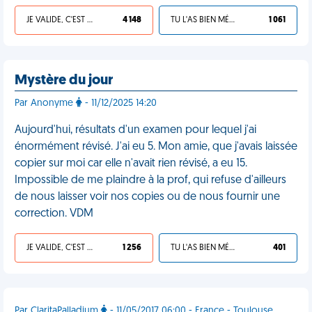
JE VALIDE, C'EST UNE VDM
4 148
TU L'AS BIEN MÉRITÉ
1 061
Mystère du jour
Par Anonyme
- 11/12/2025 14:20
Aujourd'hui, résultats d'un examen pour lequel j'ai
énormément révisé. J'ai eu 5. Mon amie, que j'avais laissée
copier sur moi car elle n'avait rien révisé, a eu 15.
Impossible de me plaindre à la prof, qui refuse d'ailleurs
de nous laisser voir nos copies ou de nous fournir une
correction. VDM
JE VALIDE, C'EST UNE VDM
1 256
TU L'AS BIEN MÉRITÉ
401
Par ClaritaPalladium
- 11/05/2017 06:00 - France - Toulouse