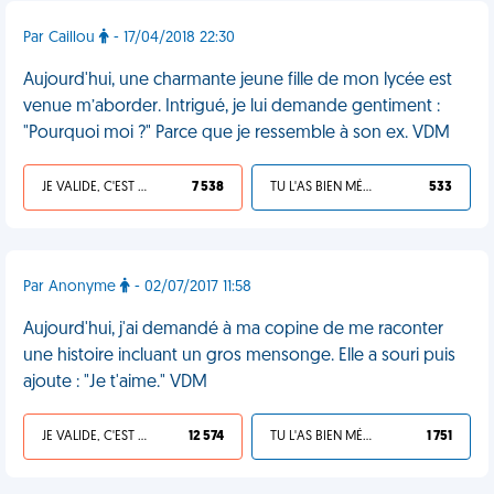
Par Caillou
- 17/04/2018 22:30
Aujourd'hui, une charmante jeune fille de mon lycée est
venue m’aborder. Intrigué, je lui demande gentiment :
"Pourquoi moi ?" Parce que je ressemble à son ex. VDM
JE VALIDE, C'EST UNE VDM
7 538
TU L'AS BIEN MÉRITÉ
533
Par Anonyme
- 02/07/2017 11:58
Aujourd'hui, j'ai demandé à ma copine de me raconter
une histoire incluant un gros mensonge. Elle a souri puis
ajoute : "Je t'aime." VDM
JE VALIDE, C'EST UNE VDM
12 574
TU L'AS BIEN MÉRITÉ
1 751