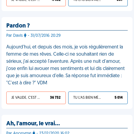
JE VALIDE, C'EST UNE VDM
4 452
TU L'AS BIEN MÉRITÉ
607
Pardon ?
Par Davis
- 31/07/2016 20:29
Aujourd'hui, et depuis des mois, je vois régulièrement la
femme de mes rêves. Celle-ci ne souhaitant rien de
sérieux, j'ai accepté l'aventure. Après une nuit d'amour,
j'ose enfin lui avouer mes sentiments et lui dis clairement
que je suis amoureux d'elle. Sa réponse fut immédiate :
"C'est à dire ?" VDM
JE VALIDE, C'EST UNE VDM
36 732
TU L'AS BIEN MÉRITÉ
5 014
Ah, l'amour, le vrai…
Par Anonyme
- 23/12/2020 16:02