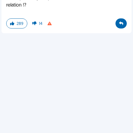
relation !?
289
14