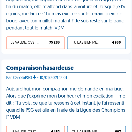
Aujourd'hui, ma copine vient me voir jouer au rugby. À la
fin du match, elle m'attend dans la voiture et, lorsque je l'y
rejoins, me lance : "Tu m'as excitée sur le terrain, plein de
boue, avec ton maillot moulant !" Je suis resté sur le banc
pendant tout le match. VDM
JE VALIDE, C'EST UNE VDM
75 283
TU L'AS BIEN MÉRITÉ
4 930
Comparaison hasardeuse
Par CarolePSG
- 10/01/2021 12:01
Aujourd'hui, mon compagnon me demande en mariage.
Alors que j'exprime mon bonheur et mon excitation, il me
dit : "Tu vois, ce que tu ressens à cet instant, je l'ai ressenti
quand le PSG est allé en finale de la Ligue des Champions
!" VDM