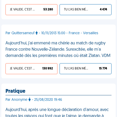
JE VALIDE, C'EST UNE VDM
53 280
TU L'AS BIEN MÉRITÉ
4 474
Par Quittersameuf
- 10/11/2013 15:00 - France - Versailles
Aujourd'hui, j'ai emmené ma chérie au match de rugby
France contre Nouvelle-Zélande. Surexcitée, elle m'a
demandé dès les premières minutes où était Zlatan. VDM
JE VALIDE, C'EST UNE VDM
130 992
TU L'AS BIEN MÉRITÉ
15 774
Pratique
Par Anonyme
- 25/08/2020 19:46
Aujourd'hui, après une longue déclaration d'amour, avec
toutes les raisons qui font que je l'aime, je demande à