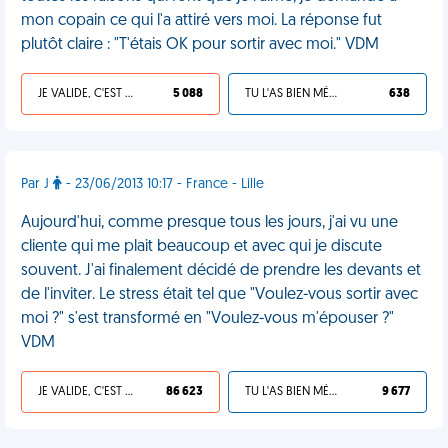
mon copain ce qui l'a attiré vers moi. La réponse fut
plutôt claire : "T'étais OK pour sortir avec moi." VDM
JE VALIDE, C'EST UNE VDM
5 088
TU L'AS BIEN MÉRITÉ
638
Par J
- 23/06/2013 10:17 - France - Lille
Aujourd'hui, comme presque tous les jours, j'ai vu une
cliente qui me plait beaucoup et avec qui je discute
souvent. J'ai finalement décidé de prendre les devants et
de l'inviter. Le stress était tel que "Voulez-vous sortir avec
moi ?" s'est transformé en "Voulez-vous m'épouser ?"
VDM
JE VALIDE, C'EST UNE VDM
86 623
TU L'AS BIEN MÉRITÉ
9 677