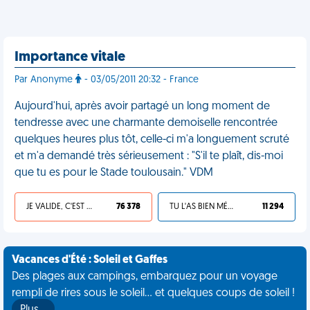
Importance vitale
Par Anonyme
- 03/05/2011 20:32 - France
Aujourd'hui, après avoir partagé un long moment de
tendresse avec une charmante demoiselle rencontrée
quelques heures plus tôt, celle-ci m'a longuement scruté
et m'a demandé très sérieusement : "S'il te plaît, dis-moi
que tu es pour le Stade toulousain." VDM
JE VALIDE, C'EST UNE VDM
76 378
TU L'AS BIEN MÉRITÉ
11 294
Vacances d'Été : Soleil et Gaffes
Des plages aux campings, embarquez pour un voyage
rempli de rires sous le soleil... et quelques coups de soleil !