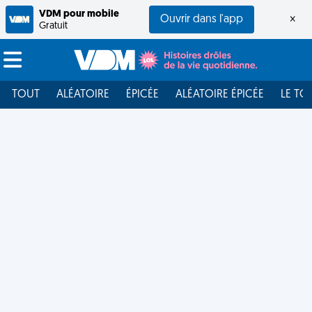
VDM pour mobile
Ouvrir dans l'app
×
Gratuit
TOUT
ALÉATOIRE
ÉPICÉE
ALÉATOIRE ÉPICÉE
LE TO