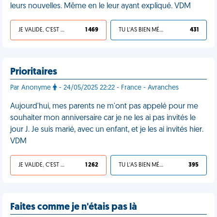
leurs nouvelles. Même en le leur ayant expliqué. VDM
JE VALIDE, C'EST UNE VDM
1 469
TU L'AS BIEN MÉRITÉ
431
Prioritaires
Par Anonyme
- 24/05/2025 22:22 - France - Avranches
Aujourd'hui, mes parents ne m'ont pas appelé pour me
souhaiter mon anniversaire car je ne les ai pas invités le
jour J. Je suis marié, avec un enfant, et je les ai invités hier.
VDM
JE VALIDE, C'EST UNE VDM
1 262
TU L'AS BIEN MÉRITÉ
395
Faites comme je n'étais pas là