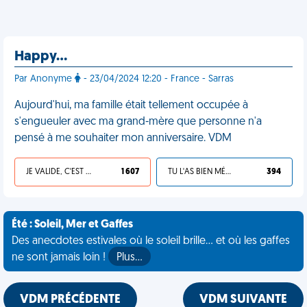
Happy…
Par Anonyme
- 23/04/2024 12:20 - France - Sarras
Aujourd'hui, ma famille était tellement occupée à
s'engueuler avec ma grand-mère que personne n'a
pensé à me souhaiter mon anniversaire. VDM
JE VALIDE, C'EST UNE VDM
1 607
TU L'AS BIEN MÉRITÉ
394
Été : Soleil, Mer et Gaffes
Des anecdotes estivales où le soleil brille... et où les gaffes
ne sont jamais loin !
Plus…
VDM PRÉCÉDENTE
VDM SUIVANTE