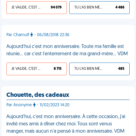
JE VALIDE, C'EST UNE VDM
94 079
TU L'AS BIEN MÉRITÉ
4 486
Par Charnulf
- 06/08/2018 22:36
Aujourd'hui c'est mon anniversaire. Toute ma famille est
réunie... car c'est l'enterrement de ma grand-mère... VDM
JE VALIDE, C'EST UNE VDM
8 715
TU L'AS BIEN MÉRITÉ
485
Chouette, des cadeaux
Par Anonyme
- 11/02/2023 14:20
Aujourd'hui, c'est mon anniversaire. À cette occasion, j'ai
invité mes amis à dîner chez moi. Tous sont venus
manger, mais aucun n'a pensé à mon anniversaire. VDM