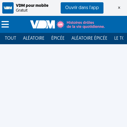
VDM pour mobile
Ouvrir dans l'app
×
Gratuit
TOUT
ALÉATOIRE
ÉPICÉE
ALÉATOIRE ÉPICÉE
LE TO