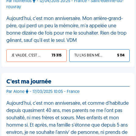
Par nofriends
- 12/04/2015 20:25 - France - Saint-étienne-du-
rouvray
Aujourd'hui, c'est mon anniversaire. Mon arrière-grand-
père, qui perd un peu la mémoire, m'a appelée une
bonne dizaine de fois pour me le souhaiter. Rien de trop
gênant, sauf qu'il est le seul. VDM
JE VALIDE, C'EST UNE VDM
73 315
TU L'AS BIEN MÉRITÉ
5 114
C'est ma journée
Par Alone
- 17/03/2025 10:05 - France
Aujourd'hui, c'est mon anniversaire, et comme d'habitude
depuis quasiment 40 ans, mes parents ne me l'ont pas
souhaité, ni mes frères et sœurs. Mes enfants et mon
homme si. Et après, ma famille s'étonne que depuis 5 ans
environ, je ne souhaite l'anniv' de personne, ni prends de