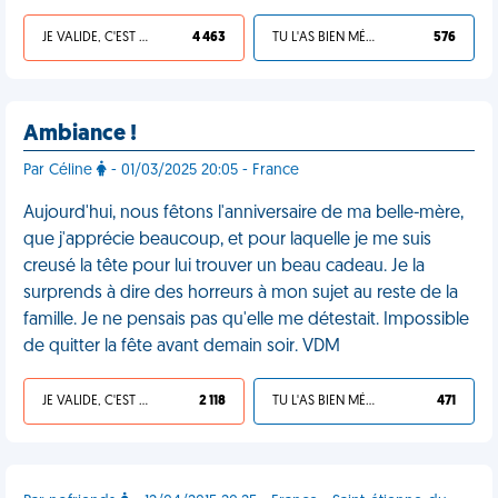
JE VALIDE, C'EST UNE VDM
4 463
TU L'AS BIEN MÉRITÉ
576
Ambiance !
Par Céline
- 01/03/2025 20:05 - France
Aujourd'hui, nous fêtons l'anniversaire de ma belle-mère,
que j'apprécie beaucoup, et pour laquelle je me suis
creusé la tête pour lui trouver un beau cadeau. Je la
surprends à dire des horreurs à mon sujet au reste de la
famille. Je ne pensais pas qu'elle me détestait. Impossible
de quitter la fête avant demain soir. VDM
JE VALIDE, C'EST UNE VDM
2 118
TU L'AS BIEN MÉRITÉ
471