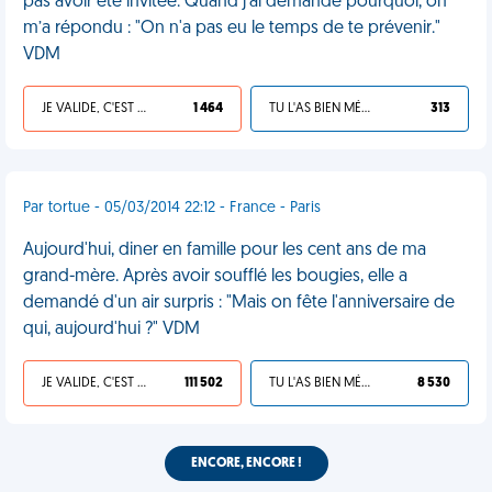
pas avoir été invitée. Quand j’ai demandé pourquoi, on
m’a répondu : "On n'a pas eu le temps de te prévenir."
VDM
JE VALIDE, C'EST UNE VDM
1 464
TU L'AS BIEN MÉRITÉ
313
Par tortue - 05/03/2014 22:12 - France - Paris
Aujourd'hui, diner en famille pour les cent ans de ma
grand-mère. Après avoir soufflé les bougies, elle a
demandé d'un air surpris : "Mais on fête l'anniversaire de
qui, aujourd'hui ?" VDM
JE VALIDE, C'EST UNE VDM
111 502
TU L'AS BIEN MÉRITÉ
8 530
ENCORE, ENCORE !