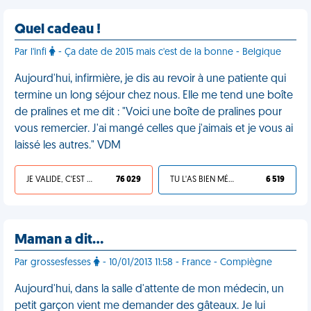
Quel cadeau !
Par l'infi
- Ça date de 2015 mais c'est de la bonne - Belgique
Aujourd'hui, infirmière, je dis au revoir à une patiente qui
termine un long séjour chez nous. Elle me tend une boîte
de pralines et me dit : "Voici une boîte de pralines pour
vous remercier. J'ai mangé celles que j'aimais et je vous ai
laissé les autres." VDM
JE VALIDE, C'EST UNE VDM
76 029
TU L'AS BIEN MÉRITÉ
6 519
Maman a dit…
Par grossesfesses
- 10/01/2013 11:58 - France - Compiègne
Aujourd'hui, dans la salle d'attente de mon médecin, un
petit garçon vient me demander des gâteaux. Je lui