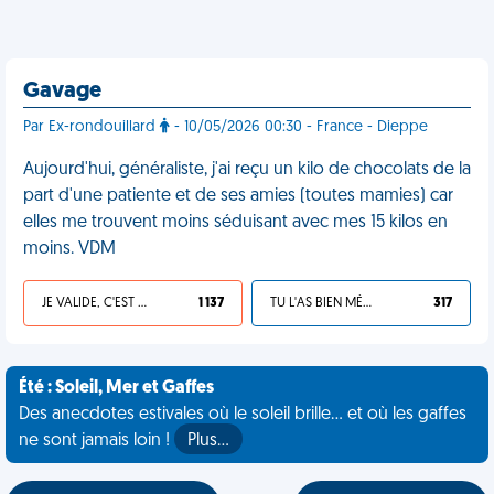
Gavage
Par Ex-rondouillard
- 10/05/2026 00:30 - France - Dieppe
Aujourd'hui, généraliste, j'ai reçu un kilo de chocolats de la
part d'une patiente et de ses amies (toutes mamies) car
elles me trouvent moins séduisant avec mes 15 kilos en
moins. VDM
JE VALIDE, C'EST UNE VDM
1 137
TU L'AS BIEN MÉRITÉ
317
Été : Soleil, Mer et Gaffes
Des anecdotes estivales où le soleil brille... et où les gaffes
ne sont jamais loin !
Plus…