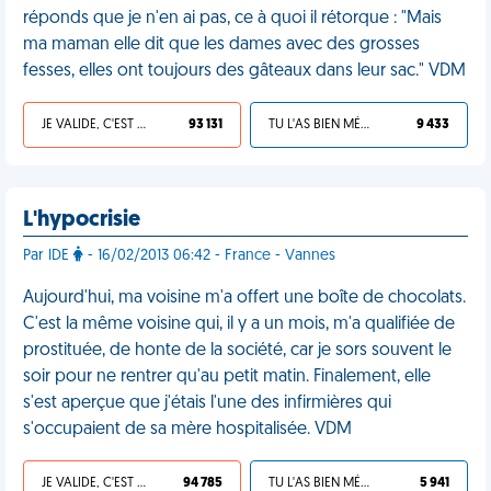
réponds que je n'en ai pas, ce à quoi il rétorque : "Mais
ma maman elle dit que les dames avec des grosses
fesses, elles ont toujours des gâteaux dans leur sac." VDM
JE VALIDE, C'EST UNE VDM
93 131
TU L'AS BIEN MÉRITÉ
9 433
L'hypocrisie
Par IDE
- 16/02/2013 06:42 - France - Vannes
Aujourd'hui, ma voisine m'a offert une boîte de chocolats.
C'est la même voisine qui, il y a un mois, m'a qualifiée de
prostituée, de honte de la société, car je sors souvent le
soir pour ne rentrer qu'au petit matin. Finalement, elle
s'est aperçue que j'étais l'une des infirmières qui
s'occupaient de sa mère hospitalisée. VDM
JE VALIDE, C'EST UNE VDM
94 785
TU L'AS BIEN MÉRITÉ
5 941