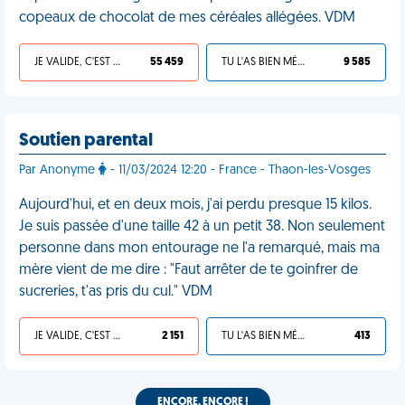
copeaux de chocolat de mes céréales allégées. VDM
JE VALIDE, C'EST UNE VDM
55 459
TU L'AS BIEN MÉRITÉ
9 585
Soutien parental
Par Anonyme
- 11/03/2024 12:20 - France - Thaon-les-Vosges
Aujourd'hui, et en deux mois, j'ai perdu presque 15 kilos.
Je suis passée d'une taille 42 à un petit 38. Non seulement
personne dans mon entourage ne l'a remarqué, mais ma
mère vient de me dire : "Faut arrêter de te goinfrer de
sucreries, t'as pris du cul." VDM
JE VALIDE, C'EST UNE VDM
2 151
TU L'AS BIEN MÉRITÉ
413
ENCORE, ENCORE !