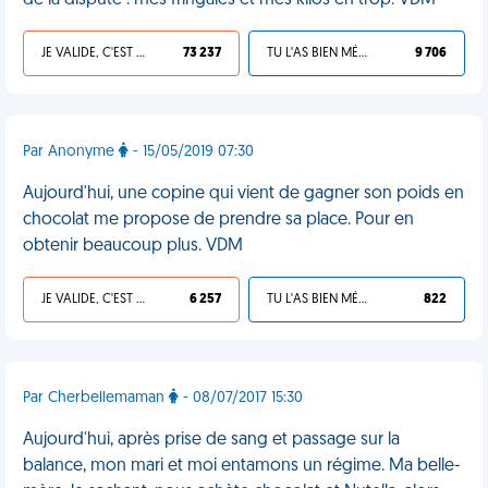
de la dispute : mes fringales et mes kilos en trop. VDM
JE VALIDE, C'EST UNE VDM
73 237
TU L'AS BIEN MÉRITÉ
9 706
Par Anonyme
- 15/05/2019 07:30
Aujourd'hui, une copine qui vient de gagner son poids en
chocolat me propose de prendre sa place. Pour en
obtenir beaucoup plus. VDM
JE VALIDE, C'EST UNE VDM
6 257
TU L'AS BIEN MÉRITÉ
822
Par Cherbellemaman
- 08/07/2017 15:30
Aujourd'hui, après prise de sang et passage sur la
balance, mon mari et moi entamons un régime. Ma belle-