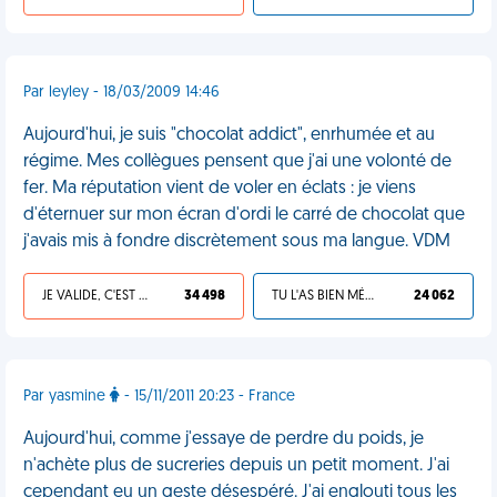
Par leyley - 18/03/2009 14:46
Aujourd'hui, je suis "chocolat addict", enrhumée et au
régime. Mes collègues pensent que j'ai une volonté de
fer. Ma réputation vient de voler en éclats : je viens
d'éternuer sur mon écran d'ordi le carré de chocolat que
j'avais mis à fondre discrètement sous ma langue. VDM
JE VALIDE, C'EST UNE VDM
34 498
TU L'AS BIEN MÉRITÉ
24 062
Par yasmine
- 15/11/2011 20:23 - France
Aujourd'hui, comme j'essaye de perdre du poids, je
n'achète plus de sucreries depuis un petit moment. J'ai
cependant eu un geste désespéré. J'ai englouti tous les