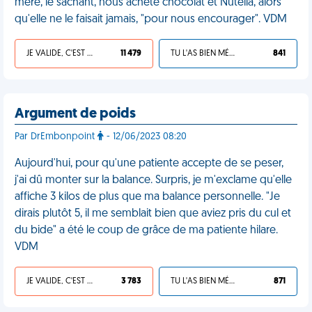
mère, le sachant, nous achète chocolat et Nutella, alors
qu'elle ne le faisait jamais, "pour nous encourager". VDM
JE VALIDE, C'EST UNE VDM
11 479
TU L'AS BIEN MÉRITÉ
841
Argument de poids
Par DrEmbonpoint
- 12/06/2023 08:20
Aujourd'hui, pour qu'une patiente accepte de se peser,
j'ai dû monter sur la balance. Surpris, je m'exclame qu'elle
affiche 3 kilos de plus que ma balance personnelle. "Je
dirais plutôt 5, il me semblait bien que aviez pris du cul et
du bide" a été le coup de grâce de ma patiente hilare.
VDM
JE VALIDE, C'EST UNE VDM
3 783
TU L'AS BIEN MÉRITÉ
871