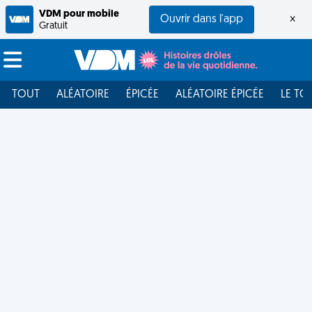
VDM pour mobile
Ouvrir dans l'app
×
Gratuit
TOUT
ALÉATOIRE
ÉPICÉE
ALÉATOIRE ÉPICÉE
LE TO