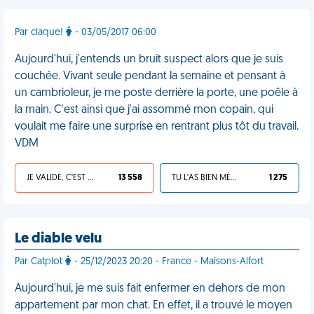
Par claque!
- 03/05/2017 06:00
Aujourd'hui, j'entends un bruit suspect alors que je suis
couchée. Vivant seule pendant la semaine et pensant à
un cambrioleur, je me poste derrière la porte, une poêle à
la main. C'est ainsi que j'ai assommé mon copain, qui
voulait me faire une surprise en rentrant plus tôt du travail.
VDM
JE VALIDE, C'EST UNE VDM
13 558
TU L'AS BIEN MÉRITÉ
1 275
Le diable velu
Par Catplot
- 25/12/2023 20:20 - France - Maisons-Alfort
Aujourd'hui, je me suis fait enfermer en dehors de mon
appartement par mon chat. En effet, il a trouvé le moyen