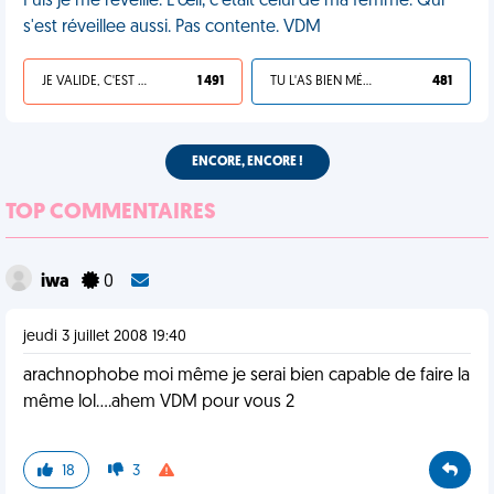
Puis je me reveille. L’œil, c'était celui de ma femme. Qui
s'est réveillee aussi. Pas contente. VDM
JE VALIDE, C'EST UNE VDM
1 491
TU L'AS BIEN MÉRITÉ
481
ENCORE, ENCORE !
TOP COMMENTAIRES
iwa
0
jeudi 3 juillet 2008 19:40
arachnophobe moi même je serai bien capable de faire la
même lol....ahem VDM pour vous 2
18
3