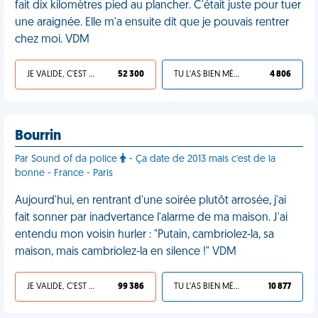
fait dix kilomètres pied au plancher. C'était juste pour tuer
une araignée. Elle m'a ensuite dit que je pouvais rentrer
chez moi. VDM
JE VALIDE, C'EST UNE VDM
52 300
TU L'AS BIEN MÉRITÉ
4 806
Bourrin
Par Sound of da police
- Ça date de 2013 mais c'est de la
bonne - France - Paris
Aujourd'hui, en rentrant d'une soirée plutôt arrosée, j'ai
fait sonner par inadvertance l'alarme de ma maison. J'ai
entendu mon voisin hurler : "Putain, cambriolez-la, sa
maison, mais cambriolez-la en silence !" VDM
JE VALIDE, C'EST UNE VDM
99 386
TU L'AS BIEN MÉRITÉ
10 877