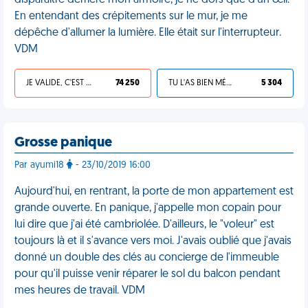
disparaître derrière mon armoire, je ne dors que d'un œil.
En entendant des crépitements sur le mur, je me
dépêche d'allumer la lumière. Elle était sur l'interrupteur.
VDM
JE VALIDE, C'EST UNE VDM
74 250
TU L'AS BIEN MÉRITÉ
5 304
Grosse panique
Par ayumi18
- 23/10/2019 16:00
Aujourd'hui, en rentrant, la porte de mon appartement est
grande ouverte. En panique, j'appelle mon copain pour
lui dire que j'ai été cambriolée. D'ailleurs, le "voleur" est
toujours là et il s'avance vers moi. J'avais oublié que j'avais
donné un double des clés au concierge de l'immeuble
pour qu'il puisse venir réparer le sol du balcon pendant
mes heures de travail. VDM