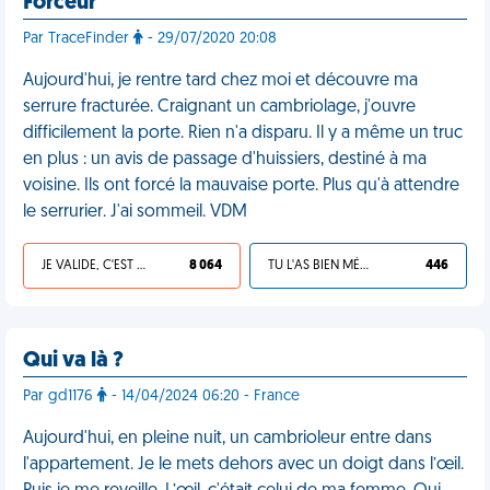
Forceur
Par TraceFinder
- 29/07/2020 20:08
Aujourd'hui, je rentre tard chez moi et découvre ma
serrure fracturée. Craignant un cambriolage, j'ouvre
difficilement la porte. Rien n'a disparu. Il y a même un truc
en plus : un avis de passage d'huissiers, destiné à ma
voisine. Ils ont forcé la mauvaise porte. Plus qu'à attendre
le serrurier. J'ai sommeil. VDM
JE VALIDE, C'EST UNE VDM
8 064
TU L'AS BIEN MÉRITÉ
446
Qui va là ?
Par gd1176
- 14/04/2024 06:20 - France
Aujourd'hui, en pleine nuit, un cambrioleur entre dans
l'appartement. Je le mets dehors avec un doigt dans l’œil.