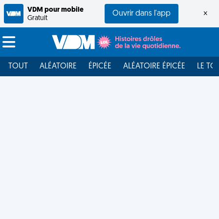
VDM pour mobile
Ouvrir dans l'app
×
Gratuit
TOUT
ALÉATOIRE
ÉPICÉE
ALÉATOIRE ÉPICÉE
LE TO