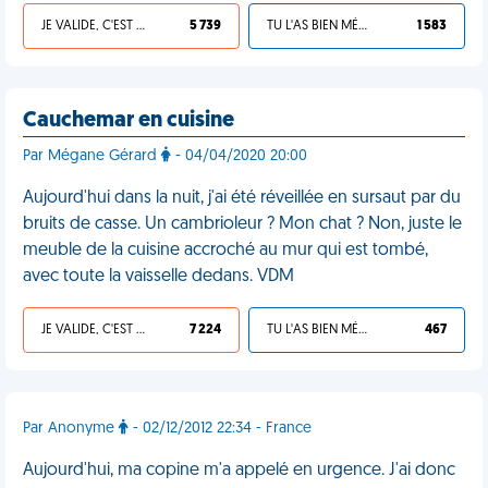
JE VALIDE, C'EST UNE VDM
5 739
TU L'AS BIEN MÉRITÉ
1 583
Cauchemar en cuisine
Par Mégane Gérard
- 04/04/2020 20:00
Aujourd'hui dans la nuit, j'ai été réveillée en sursaut par du
bruits de casse. Un cambrioleur ? Mon chat ? Non, juste le
meuble de la cuisine accroché au mur qui est tombé,
avec toute la vaisselle dedans. VDM
JE VALIDE, C'EST UNE VDM
7 224
TU L'AS BIEN MÉRITÉ
467
Par Anonyme
- 02/12/2012 22:34 - France
Aujourd'hui, ma copine m'a appelé en urgence. J'ai donc