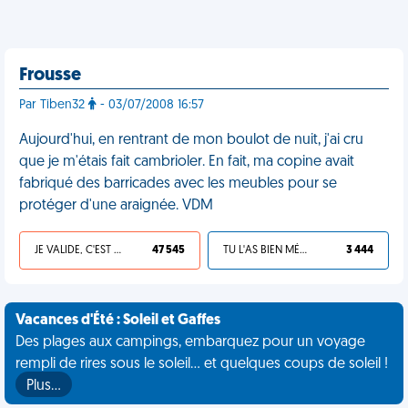
Frousse
Par Tiben32
- 03/07/2008 16:57
Aujourd'hui, en rentrant de mon boulot de nuit, j'ai cru
que je m'étais fait cambrioler. En fait, ma copine avait
fabriqué des barricades avec les meubles pour se
protéger d'une araignée. VDM
JE VALIDE, C'EST UNE VDM
47 545
TU L'AS BIEN MÉRITÉ
3 444
Vacances d'Été : Soleil et Gaffes
Des plages aux campings, embarquez pour un voyage
rempli de rires sous le soleil... et quelques coups de soleil !
Plus…