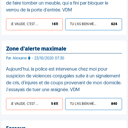
de faire tomber un meuble, qui a fini par bloquer le
verrou de la porte d'entrée. VDM
JE VALIDE, C'EST UNE VDM
1 611
TU L'AS BIEN MÉRITÉ
624
Zone d'alerte maximale
Par Alexane
- 23/10/2020 07:30
Aujourd'hui, la police est intervenue chez moi pour
suspicion de violences conjugales suite à un signalement
de cris, d'injures et de coups provenant de mon domicile.
J'essayais de tuer une araignée. VDM
JE VALIDE, C'EST UNE VDM
5 611
TU L'AS BIEN MÉRITÉ
840