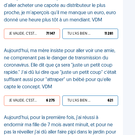
d'aller acheter une capote au distributeur le plus
proche, je m'aperçois qu'il me manque un euro, euro
donné une heure plus tôt à un mendiant. VDM
JE VALIDE, C'EST UNE VDM
71 147
TU L'AS BIEN MÉRITÉ
11 281
Aujourd’hui, ma mère insiste pour aller voir une amie,
ne comprenant pas le danger de transmission du
coronavirus. Elle dit que ça sera "juste un petit coup
rapide." J’ai dû lui dire que "juste un petit coup" c’était
suffisant aussi pour "attraper" un bébé pour qu’elle
capte le concept. VDM
JE VALIDE, C'EST UNE VDM
6 275
TU L'AS BIEN MÉRITÉ
621
Aujourd'hui, pour la première fois, j'ai réussi à
endormir ma fille de 7 mois avant minuit, et pour ne
pas la réveiller j'ai dû aller faire pipi dans le jardin pour