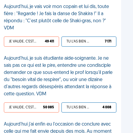
Aujourd'hui, je vais voir mon copain et lui dis, toute
fière : "Regarde ! Je fais la danse de Shakira !" Il a
répondu : "C'est plutôt celle de Shaki-gras, non ?"
VDM
JE VALIDE, C'EST UNE VDM
49 411
TU L'AS BIEN MÉRITÉ
7 171
Aujourd'hui, je suis étudiante aide-soignante. Je ne
sais pas ce qui est le pire, entendre une condisciple
demander ce que sous-entend le prof lorsqu'il parle
du "besoin vital de respirer", ou voir une dizaine
d'autres regards désespérés attendant la réponse à
cette question. VDM
JE VALIDE, C'EST UNE VDM
50 085
TU L'AS BIEN MÉRITÉ
4 008
Aujourd'hui j'ai enfin eu l'occasion de conclure avec
celle qui me fait envie depuis des mois. Au moment