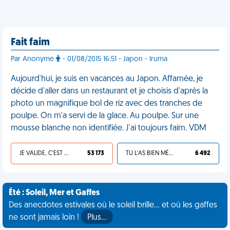
Fait faim
Par Anonyme
- 01/08/2015 16:51 - Japon - Iruma
Aujourd'hui, je suis en vacances au Japon. Affamée, je
décide d'aller dans un restaurant et je choisis d'après la
photo un magnifique bol de riz avec des tranches de
poulpe. On m'a servi de la glace. Au poulpe. Sur une
mousse blanche non identifiée. J'ai toujours faim. VDM
JE VALIDE, C'EST UNE VDM
53 173
TU L'AS BIEN MÉRITÉ
6 492
Été : Soleil, Mer et Gaffes
Des anecdotes estivales où le soleil brille... et où les gaffes
ne sont jamais loin !
Plus…