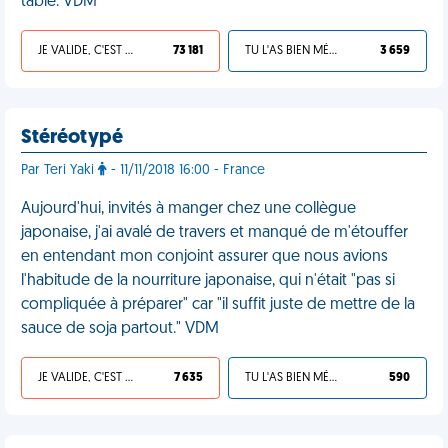
table. VDM
JE VALIDE, C'EST UNE VDM
73 181
TU L'AS BIEN MÉRITÉ
3 659
Stéréotypé
Par Teri Yaki
- 11/11/2018 16:00 - France
Aujourd'hui, invités à manger chez une collègue
japonaise, j'ai avalé de travers et manqué de m'étouffer
en entendant mon conjoint assurer que nous avions
l'habitude de la nourriture japonaise, qui n'était "pas si
compliquée à préparer" car "il suffit juste de mettre de la
sauce de soja partout." VDM
JE VALIDE, C'EST UNE VDM
7 635
TU L'AS BIEN MÉRITÉ
590