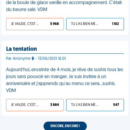
de la boule de glace vanille en accompagnement. C'était
du beurre salé. VDM
JE VALIDE, C'EST UNE VDM
5 968
TU L'AS BIEN MÉRITÉ
1 102
La tentation
Par Anonyme
- 13/06/2021 16:01
Aujourd'hui, enceinte de 4 mois, je rêve de sushis tous les
jours sans pouvoir en manger. Je suis invitée à un
anniversaire et j'apprends qu'au menu ce sera…sushis.
VDM
JE VALIDE, C'EST UNE VDM
3 884
TU L'AS BIEN MÉRITÉ
547
ENCORE, ENCORE !