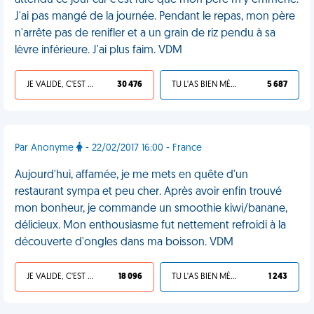
attendu ce jour car c'est rare que mon père m'y emmène.
J'ai pas mangé de la journée. Pendant le repas, mon père
n'arrête pas de renifler et a un grain de riz pendu à sa
lèvre inférieure. J'ai plus faim. VDM
JE VALIDE, C'EST UNE VDM
30 476
TU L'AS BIEN MÉRITÉ
5 687
Par Anonyme
- 22/02/2017 16:00 - France
Aujourd'hui, affamée, je me mets en quête d'un
restaurant sympa et peu cher. Après avoir enfin trouvé
mon bonheur, je commande un smoothie kiwi/banane,
délicieux. Mon enthousiasme fut nettement refroidi à la
découverte d'ongles dans ma boisson. VDM
JE VALIDE, C'EST UNE VDM
18 096
TU L'AS BIEN MÉRITÉ
1 243