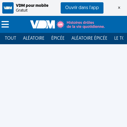
VDM pour mobile
Ouvrir dans l'app
×
Gratuit
TOUT
ALÉATOIRE
ÉPICÉE
ALÉATOIRE ÉPICÉE
LE TO