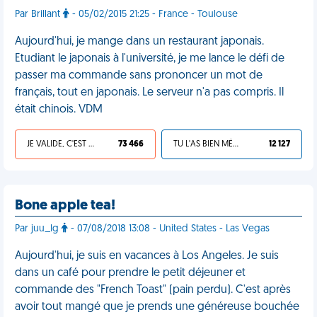
Par Brillant
- 05/02/2015 21:25 - France - Toulouse
Aujourd'hui, je mange dans un restaurant japonais.
Etudiant le japonais à l'université, je me lance le défi de
passer ma commande sans prononcer un mot de
français, tout en japonais. Le serveur n'a pas compris. Il
était chinois. VDM
JE VALIDE, C'EST UNE VDM
73 466
TU L'AS BIEN MÉRITÉ
12 127
Bone apple tea!
Par juu_lg
- 07/08/2018 13:08 - United States - Las Vegas
Aujourd'hui, je suis en vacances à Los Angeles. Je suis
dans un café pour prendre le petit déjeuner et
commande des "French Toast" (pain perdu). C'est après
avoir tout mangé que je prends une généreuse bouchée