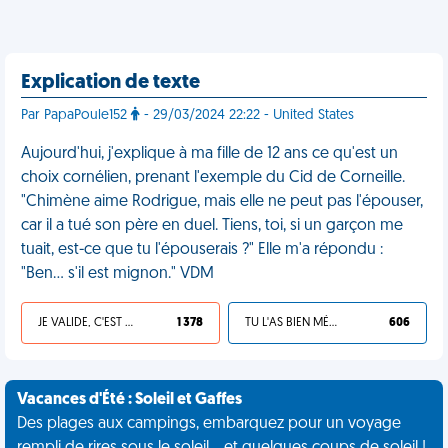
Explication de texte
Par PapaPoule152
- 29/03/2024 22:22 - United States
Aujourd'hui, j'explique à ma fille de 12 ans ce qu'est un
choix cornélien, prenant l'exemple du Cid de Corneille.
"Chimène aime Rodrigue, mais elle ne peut pas l'épouser,
car il a tué son père en duel. Tiens, toi, si un garçon me
tuait, est-ce que tu l'épouserais ?" Elle m'a répondu :
"Ben… s'il est mignon." VDM
JE VALIDE, C'EST UNE VDM
1 378
TU L'AS BIEN MÉRITÉ
606
Vacances d'Été : Soleil et Gaffes
Des plages aux campings, embarquez pour un voyage