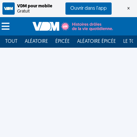
VDM pour mobile
Ouvrir dans l'app
×
Gratuit
TOUT
ALÉATOIRE
ÉPICÉE
ALÉATOIRE ÉPICÉE
LE TO