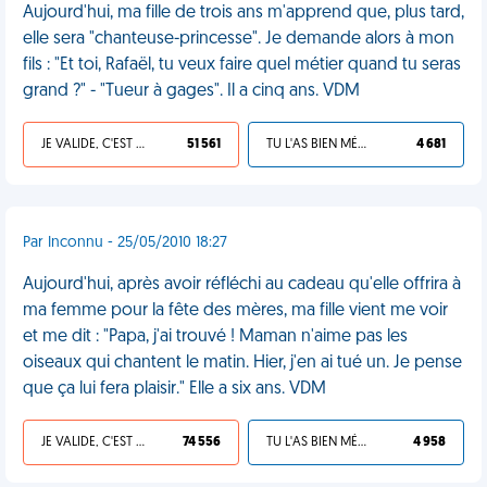
Aujourd'hui, ma fille de trois ans m'apprend que, plus tard,
elle sera "chanteuse-princesse". Je demande alors à mon
fils : "Et toi, Rafaël, tu veux faire quel métier quand tu seras
grand ?" - "Tueur à gages". Il a cinq ans. VDM
JE VALIDE, C'EST UNE VDM
51 561
TU L'AS BIEN MÉRITÉ
4 681
Par Inconnu - 25/05/2010 18:27
Aujourd'hui, après avoir réfléchi au cadeau qu'elle offrira à
ma femme pour la fête des mères, ma fille vient me voir
et me dit : "Papa, j'ai trouvé ! Maman n'aime pas les
oiseaux qui chantent le matin. Hier, j'en ai tué un. Je pense
que ça lui fera plaisir." Elle a six ans. VDM
JE VALIDE, C'EST UNE VDM
74 556
TU L'AS BIEN MÉRITÉ
4 958