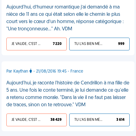
Aujourd'hui, d’humeur romantique j’ai demandé à ma
nièce de 11 ans ce qui était selon elle le chemin le plus
court vers le cœur d’un homme, réponse catégorique :
"Une tronçonneuse..." Ah. VDM
JE VALIDE, C'EST UNE VDM
7 220
TU L'AS BIEN MÉRITÉ
999
Par Kaythan
- 21/08/2016 19:45 - France
Aujourd'hui, je raconte l'histoire de Cendrillon à ma fille de
5 ans. Une fois le conte terminé, je lui demande ce qu'elle
a retenu comme morale. "Dans la vie il ne faut pas laisser
de traces, sinon on te retrouve." VDM
JE VALIDE, C'EST UNE VDM
38 429
TU L'AS BIEN MÉRITÉ
3 614