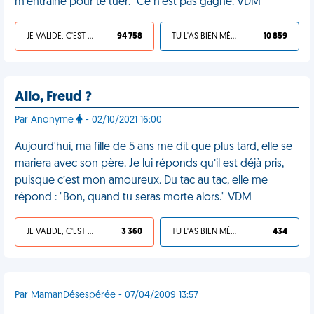
m'entraîne pour te tuer." Ce n'est pas gagné. VDM
JE VALIDE, C'EST UNE VDM
94 758
TU L'AS BIEN MÉRITÉ
10 859
Allo, Freud ?
Par Anonyme
- 02/10/2021 16:00
Aujourd'hui, ma fille de 5 ans me dit que plus tard, elle se
mariera avec son père. Je lui réponds qu’il est déjà pris,
puisque c’est mon amoureux. Du tac au tac, elle me
répond : "Bon, quand tu seras morte alors." VDM
JE VALIDE, C'EST UNE VDM
3 360
TU L'AS BIEN MÉRITÉ
434
Par MamanDésespérée - 07/04/2009 13:57