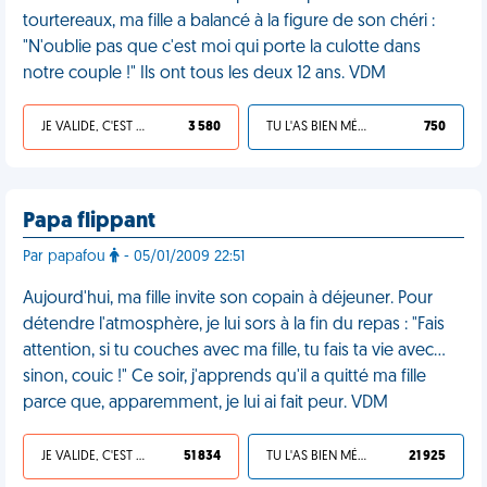
tourtereaux, ma fille a balancé à la figure de son chéri :
"N'oublie pas que c'est moi qui porte la culotte dans
notre couple !" Ils ont tous les deux 12 ans. VDM
JE VALIDE, C'EST UNE VDM
3 580
TU L'AS BIEN MÉRITÉ
750
Papa flippant
Par papafou
- 05/01/2009 22:51
Aujourd'hui, ma fille invite son copain à déjeuner. Pour
détendre l'atmosphère, je lui sors à la fin du repas : "Fais
attention, si tu couches avec ma fille, tu fais ta vie avec…
sinon, couic !" Ce soir, j'apprends qu'il a quitté ma fille
parce que, apparemment, je lui ai fait peur. VDM
JE VALIDE, C'EST UNE VDM
51 834
TU L'AS BIEN MÉRITÉ
21 925