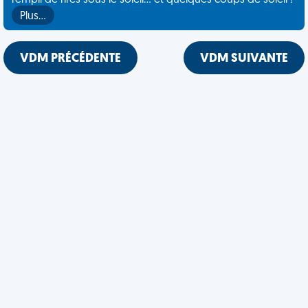
rempli de rires sous le soleil... et quelques coups de soleil !
Plus…
VDM PRÉCÉDENTE
VDM SUIVANTE