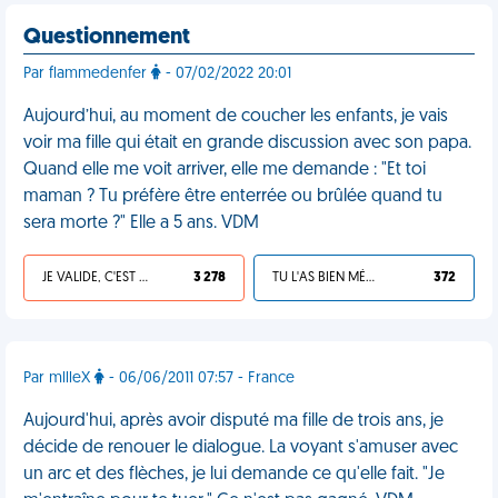
Questionnement
Par flammedenfer
- 07/02/2022 20:01
Aujourd’hui, au moment de coucher les enfants, je vais
voir ma fille qui était en grande discussion avec son papa.
Quand elle me voit arriver, elle me demande : "Et toi
maman ? Tu préfère être enterrée ou brûlée quand tu
sera morte ?" Elle a 5 ans. VDM
JE VALIDE, C'EST UNE VDM
3 278
TU L'AS BIEN MÉRITÉ
372
Par mllleX
- 06/06/2011 07:57 - France
Aujourd'hui, après avoir disputé ma fille de trois ans, je
décide de renouer le dialogue. La voyant s'amuser avec
un arc et des flèches, je lui demande ce qu'elle fait. "Je