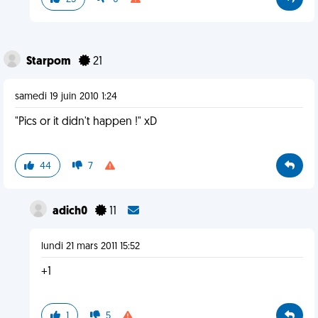
Starpom
21
samedi 19 juin 2010 1:24
"Pics or it didn't happen !" xD
44
7
adich0
11
lundi 21 mars 2011 15:52
+1
1
5