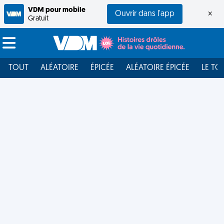
VDM pour mobile
Ouvrir dans l'app
×
Gratuit
TOUT
ALÉATOIRE
ÉPICÉE
ALÉATOIRE ÉPICÉE
LE TO