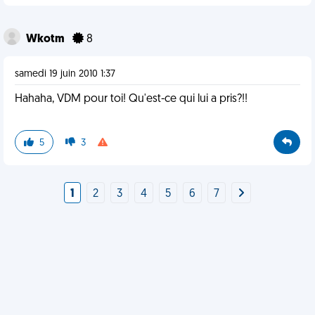
Wkotm
8
samedi 19 juin 2010 1:37
Hahaha, VDM pour toi! Qu'est-ce qui lui a pris?!!
5
3
1
2
3
4
5
6
7