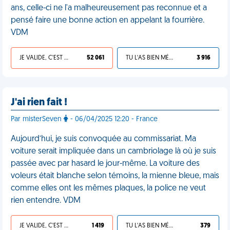
ans, celle-ci ne l'a malheureusement pas reconnue et a
pensé faire une bonne action en appelant la fourrière.
VDM
JE VALIDE, C'EST UNE VDM
52 061
TU L'AS BIEN MÉRITÉ
3 916
J'ai rien fait !
Par misterSeven
- 06/04/2025 12:20 - France
Aujourd’hui, je suis convoquée au commissariat. Ma
voiture serait impliquée dans un cambriolage là où je suis
passée avec par hasard le jour-même. La voiture des
voleurs était blanche selon témoins, la mienne bleue, mais
comme elles ont les mêmes plaques, la police ne veut
rien entendre. VDM
JE VALIDE, C'EST UNE VDM
1 419
TU L'AS BIEN MÉRITÉ
379