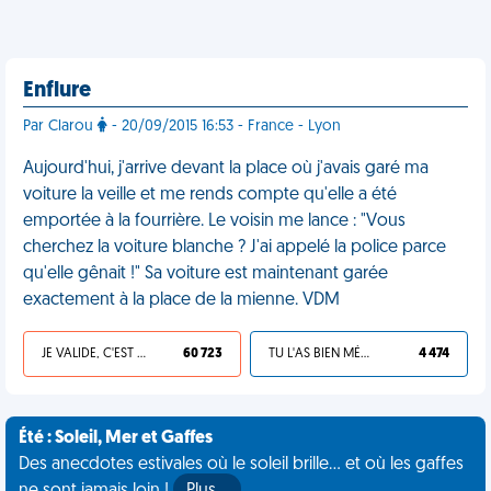
Enflure
Par Clarou
- 20/09/2015 16:53 - France - Lyon
Aujourd'hui, j'arrive devant la place où j'avais garé ma
voiture la veille et me rends compte qu'elle a été
emportée à la fourrière. Le voisin me lance : "Vous
cherchez la voiture blanche ? J'ai appelé la police parce
qu'elle gênait !" Sa voiture est maintenant garée
exactement à la place de la mienne. VDM
JE VALIDE, C'EST UNE VDM
60 723
TU L'AS BIEN MÉRITÉ
4 474
Été : Soleil, Mer et Gaffes
Des anecdotes estivales où le soleil brille... et où les gaffes