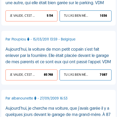
une autre, qui elle était bien garée sur le parking. VDM
JE VALIDE, C'EST UNE VDM
5 114
TU L'AS BIEN MÉRITÉ
1 036
Par Pioupiou
- 15/03/2011 13:59 - Belgique
Aujourd'hui, la voiture de mon petit copain s'est fait
enlever par la fourrière. Elle était placée devant le garage
de mes parents et ce sont eux qui ont passé l'appel. VDM
JE VALIDE, C'EST UNE VDM
85 748
TU L'AS BIEN MÉRITÉ
7 087
Par albanounette
- 27/09/2009 16:53
Aujourd'hui, je cherche ma voiture, que j'avais garée il y a
quelques jours devant le garage de ma grand-mère. À 87