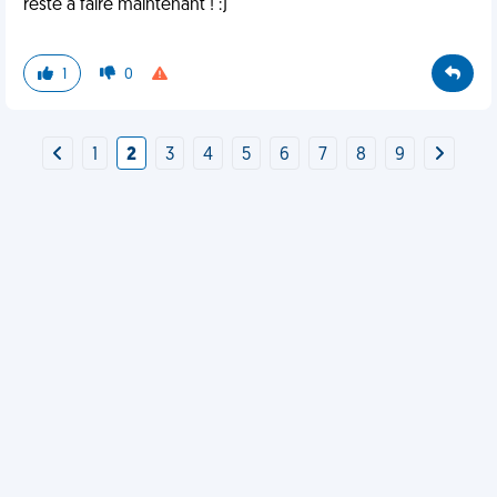
reste à faire maintenant ! :)
1
0
1
2
3
4
5
6
7
8
9