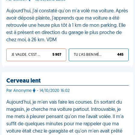
Aujourd'hui, j'ai constaté qu'on m'a volé ma voiture. Après
avoir déposé plainte, j'apprends que ma voiture a été
retrouvée une heure plus tôt à 1 km de mon parking. Elle
est à présent en direction du garage le plus proche de
chez moi, à 26 km. VDM
JE VALIDE, C'EST UNE VDM
5 907
TU L'AS BIEN MÉRITÉ
445
Cerveau lent
Par Anonyme
- 14/10/2020 16:02
Aujourd'hui, je m'en vais faire les courses. En sortant du
magasin, je cherche ma voiture partout. Introuvable, je
me mets à pleurer pensant qu'on me l'avait volée. Il m'a
suffit de quelques minutes pour me rappeler que ma
voiture était chez le garagiste et qu'on m'en avait prêté