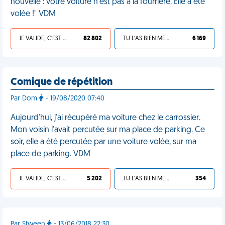
nouvelle : votre voiture n'est pas à la fourrière. Elle a été
volée !" VDM
JE VALIDE, C'EST UNE VDM
82 802
TU L'AS BIEN MÉRITÉ
6 169
Comique de répétition
Par Dom
- 19/08/2020 07:40
Aujourd'hui, j'ai récupéré ma voiture chez le carrossier.
Mon voisin l'avait percutée sur ma place de parking. Ce
soir, elle a été percutée par une voiture volée, sur ma
place de parking. VDM
JE VALIDE, C'EST UNE VDM
5 202
TU L'AS BIEN MÉRITÉ
354
Par Stween
- 13/06/2018 22:30