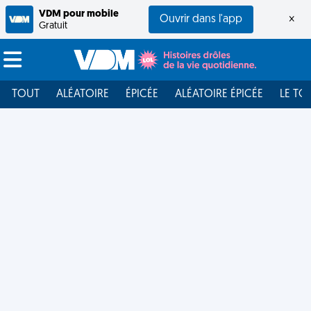
VDM pour mobile
Ouvrir dans l'app
×
Gratuit
TOUT
ALÉATOIRE
ÉPICÉE
ALÉATOIRE ÉPICÉE
LE TO