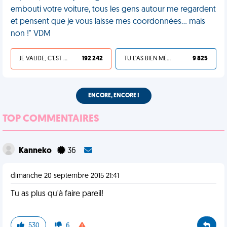
embouti votre voiture, tous les gens autour me regardent
et pensent que je vous laisse mes coordonnées... mais
non !" VDM
JE VALIDE, C'EST UNE VDM
192 242
TU L'AS BIEN MÉRITÉ
9 825
ENCORE, ENCORE !
TOP COMMENTAIRES
Kanneko
36
dimanche 20 septembre 2015 21:41
Tu as plus qu'à faire pareil!
530
6