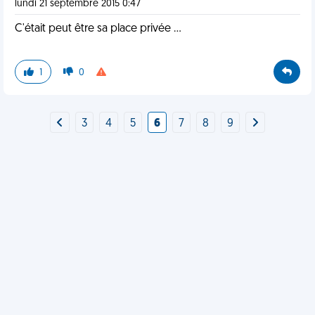
lundi 21 septembre 2015 0:47
C'était peut être sa place privée ...
1
0
3
4
5
6
7
8
9