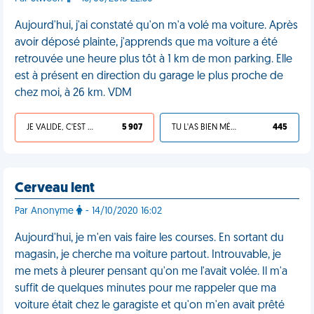
Aujourd'hui, j'ai constaté qu'on m'a volé ma voiture. Après
avoir déposé plainte, j'apprends que ma voiture a été
retrouvée une heure plus tôt à 1 km de mon parking. Elle
est à présent en direction du garage le plus proche de
chez moi, à 26 km. VDM
JE VALIDE, C'EST UNE VDM
5 907
TU L'AS BIEN MÉRITÉ
445
Cerveau lent
Par Anonyme
- 14/10/2020 16:02
Aujourd'hui, je m'en vais faire les courses. En sortant du
magasin, je cherche ma voiture partout. Introuvable, je
me mets à pleurer pensant qu'on me l'avait volée. Il m'a
suffit de quelques minutes pour me rappeler que ma
voiture était chez le garagiste et qu'on m'en avait prêté