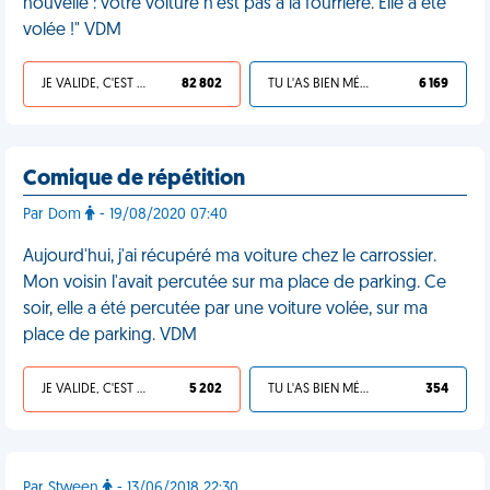
nouvelle : votre voiture n'est pas à la fourrière. Elle a été
volée !" VDM
JE VALIDE, C'EST UNE VDM
82 802
TU L'AS BIEN MÉRITÉ
6 169
Comique de répétition
Par Dom
- 19/08/2020 07:40
Aujourd'hui, j'ai récupéré ma voiture chez le carrossier.
Mon voisin l'avait percutée sur ma place de parking. Ce
soir, elle a été percutée par une voiture volée, sur ma
place de parking. VDM
JE VALIDE, C'EST UNE VDM
5 202
TU L'AS BIEN MÉRITÉ
354
Par Stween
- 13/06/2018 22:30