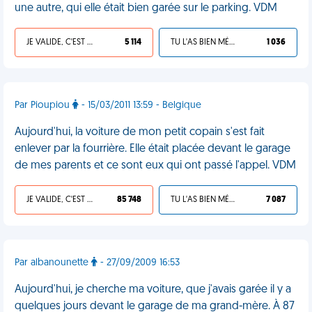
une autre, qui elle était bien garée sur le parking. VDM
JE VALIDE, C'EST UNE VDM
5 114
TU L'AS BIEN MÉRITÉ
1 036
Par Pioupiou
- 15/03/2011 13:59 - Belgique
Aujourd'hui, la voiture de mon petit copain s'est fait
enlever par la fourrière. Elle était placée devant le garage
de mes parents et ce sont eux qui ont passé l'appel. VDM
JE VALIDE, C'EST UNE VDM
85 748
TU L'AS BIEN MÉRITÉ
7 087
Par albanounette
- 27/09/2009 16:53
Aujourd'hui, je cherche ma voiture, que j'avais garée il y a
quelques jours devant le garage de ma grand-mère. À 87