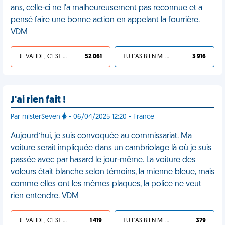
ans, celle-ci ne l'a malheureusement pas reconnue et a
pensé faire une bonne action en appelant la fourrière.
VDM
JE VALIDE, C'EST UNE VDM
52 061
TU L'AS BIEN MÉRITÉ
3 916
J'ai rien fait !
Par misterSeven
- 06/04/2025 12:20 - France
Aujourd’hui, je suis convoquée au commissariat. Ma
voiture serait impliquée dans un cambriolage là où je suis
passée avec par hasard le jour-même. La voiture des
voleurs était blanche selon témoins, la mienne bleue, mais
comme elles ont les mêmes plaques, la police ne veut
rien entendre. VDM
JE VALIDE, C'EST UNE VDM
1 419
TU L'AS BIEN MÉRITÉ
379