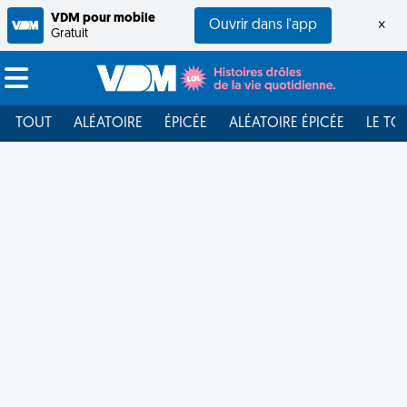
VDM pour mobile
Ouvrir dans l'app
×
Gratuit
TOUT
ALÉATOIRE
ÉPICÉE
ALÉATOIRE ÉPICÉE
LE TO