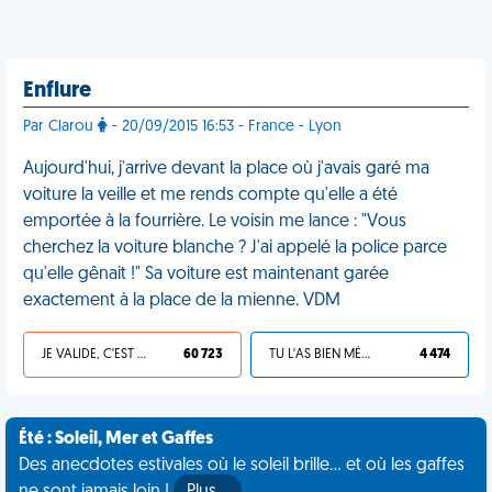
Enflure
Par Clarou
- 20/09/2015 16:53 - France - Lyon
Aujourd'hui, j'arrive devant la place où j'avais garé ma
voiture la veille et me rends compte qu'elle a été
emportée à la fourrière. Le voisin me lance : "Vous
cherchez la voiture blanche ? J'ai appelé la police parce
qu'elle gênait !" Sa voiture est maintenant garée
exactement à la place de la mienne. VDM
JE VALIDE, C'EST UNE VDM
60 723
TU L'AS BIEN MÉRITÉ
4 474
Été : Soleil, Mer et Gaffes
Des anecdotes estivales où le soleil brille... et où les gaffes