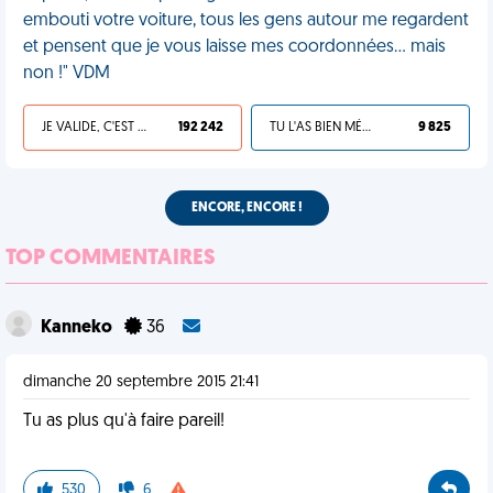
embouti votre voiture, tous les gens autour me regardent
et pensent que je vous laisse mes coordonnées... mais
non !" VDM
JE VALIDE, C'EST UNE VDM
192 242
TU L'AS BIEN MÉRITÉ
9 825
ENCORE, ENCORE !
TOP COMMENTAIRES
Kanneko
36
dimanche 20 septembre 2015 21:41
Tu as plus qu'à faire pareil!
530
6