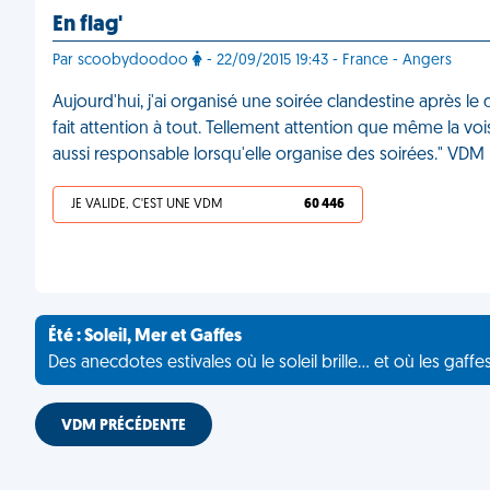
En flag'
Par scoobydoodoo
- 22/09/2015 19:43 - France - Angers
Aujourd'hui, j'ai organisé une soirée clandestine après le
fait attention à tout. Tellement attention que même la vois
aussi responsable lorsqu'elle organise des soirées." VDM
JE VALIDE, C'EST UNE VDM
60 446
Été : Soleil, Mer et Gaffes
Des anecdotes estivales où le soleil brille... et où les gaffe
VDM PRÉCÉDENTE