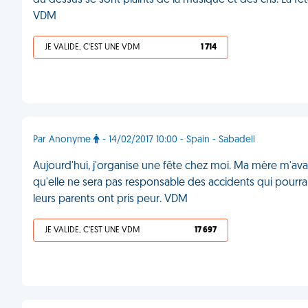
du dessus se sont plaints de la musique et des cris. La 
VDM
JE VALIDE, C'EST UNE VDM
1 714
Par Anonyme
- 14/02/2017 10:00 - Spain - Sabadell
Aujourd'hui, j'organise une fête chez moi. Ma mère m'avait
qu'elle ne sera pas responsable des accidents qui pourrai
leurs parents ont pris peur. VDM
JE VALIDE, C'EST UNE VDM
17 697