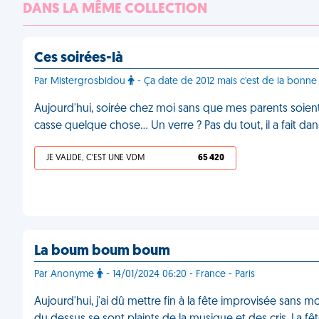
DANS LA MÊME COLLECTION
Ces soirées-là
Par Mistergrosbidou
- Ça date de 2012 mais c'est de la bonne
Aujourd'hui, soirée chez moi sans que mes parents soient
casse quelque chose... Un verre ? Pas du tout, il a fait da
JE VALIDE, C'EST UNE VDM
65 420
La boum boum boum
Par Anonyme
- 14/01/2024 06:20 - France - Paris
Aujourd'hui, j'ai dû mettre fin à la fête improvisée san