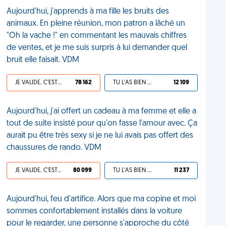
Aujourd'hui, j'apprends à ma fille les bruits des
animaux. En pleine réunion, mon patron a lâché un
"Oh la vache !" en commentant les mauvais chiffres
de ventes, et je me suis surpris à lui demander quel
bruit elle faisait. VDM
JE VALIDE, C'EST UNE VDM
78 162
TU L'AS BIEN MÉRITÉ
12 109
Aujourd'hui, j'ai offert un cadeau à ma femme et elle a
tout de suite insisté pour qu'on fasse l'amour avec. Ça
aurait pu être très sexy si je ne lui avais pas offert des
chaussures de rando. VDM
JE VALIDE, C'EST UNE VDM
80 099
TU L'AS BIEN MÉRITÉ
11 237
Aujourd'hui, feu d'artifice. Alors que ma copine et moi
sommes confortablement installés dans la voiture
pour le regarder, une personne s'approche du côté