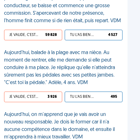
conducteur, se baisse et commence une grosse
commission. S'apercevant de notre présence,
l'homme finit comme si de rien était, puis repart. VDM
JE VALIDE, C'EST UNE VDM
59 828
TU L'AS BIEN MÉRITÉ
4 527
Aujourd'hui, balade à la plage avec ma nièce. Au
moment de rentrer, elle me demande si elle peut
conduire à ma place. Je réplique qu'elle n'atteindra
sûrement pas les pédales avec ses petites jambes.
"C'est toi la pédale." Adèle, 4 ans. VDM
JE VALIDE, C'EST UNE VDM
3 926
TU L'AS BIEN MÉRITÉ
495
Aujourd'hui, on m'apprend que je vais avoir un
nouveau responsable. Je dois le former car il n'a
aucune compétence dans le domaine, et ensuite il
m'apprendra à mieux travailler. VDM