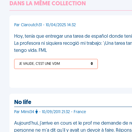
DANS LA MÊME COLLECTION
Par Claroutch31 - 10/04/2025 14:32
Hoy, tenía que entregar una tarea de español donde tení
La profesora ni siquiera recogió mi trabajo: '¡Una tarea t
tengo vida. FML
JE VALIDE, C'EST UNE VDM
0
No life
Par Mimi34
- 10/09/2011 21:32 - France
Aujourd'hui, j'arrive en cours et le prof me demande de r
personne ne m'a dit qu'il y avait un devoir à faire. Répon