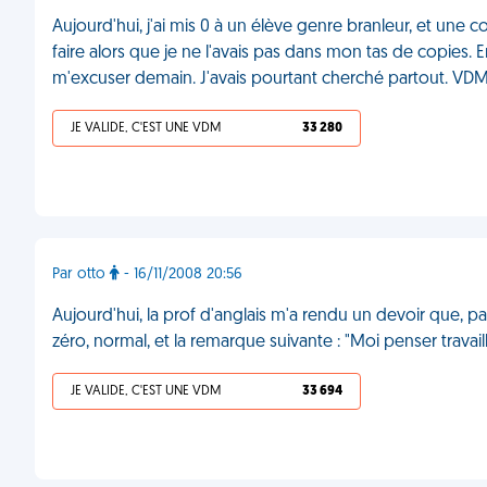
Aujourd'hui, j'ai mis 0 à un élève genre branleur, et une c
faire alors que je ne l'avais pas dans mon tas de copies. En
m'excuser demain. J'avais pourtant cherché partout. VD
JE VALIDE, C'EST UNE VDM
33 280
Par otto
- 16/11/2008 20:56
Aujourd'hui, la prof d'anglais m'a rendu un devoir que, pa
zéro, normal, et la remarque suivante : "Moi penser travai
JE VALIDE, C'EST UNE VDM
33 694