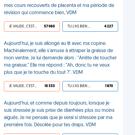
mes cours recouverts de placenta et ma période de
révision qui commence bien, VDM
JE VALIDE, C'EST UNE VDM
57 060
TU L'AS BIEN MÉRITÉ
4 227
Aujourd'hui, je suis allongé au lit avec ma copine.
Machinalement, elle s'amuse à attraper la graisse de
mon ventre. Je lui demande alors : "Arrête de toucher
ma graisse." Elle me répond : "Ah, donc tu ne veux
plus que je te touche du tout ?". VDM
JE VALIDE, C'EST UNE VDM
10 333
TU L'AS BIEN MÉRITÉ
1 870
Aujourd'hui, et comme depuis toujours, lorsque je
suis stressée je suis prise de diarrhées plus ou moins
aiguës. Je ne pensais que je serai si stressée par ma
première fois. Désolée pour tes draps. VDM