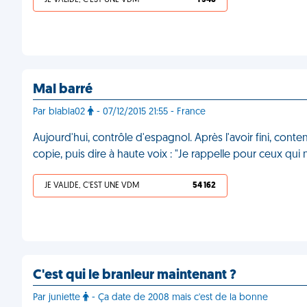
JE VALIDE, C'EST UNE VDM
1 548
Mal barré
Par blabla02
- 07/12/2015 21:55 - France
Aujourd'hui, contrôle d'espagnol. Après l'avoir fini, conte
copie, puis dire à haute voix : "Je rappelle pour ceux qui
JE VALIDE, C'EST UNE VDM
54 162
C'est qui le branleur maintenant ?
Par juniette
- Ça date de 2008 mais c'est de la bonne