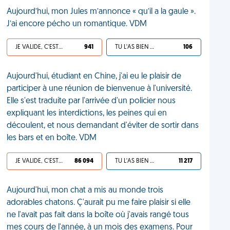
Aujourd’hui, mon Jules m’annonce « qu’il a la gaule ».
J’ai encore pécho un romantique. VDM
JE VALIDE, C'EST UNE VDM
941
TU L'AS BIEN MÉRITÉ
106
Aujourd'hui, étudiant en Chine, j'ai eu le plaisir de
participer à une réunion de bienvenue à l'université.
Elle s'est traduite par l'arrivée d'un policier nous
expliquant les interdictions, les peines qui en
découlent, et nous demandant d'éviter de sortir dans
les bars et en boîte. VDM
JE VALIDE, C'EST UNE VDM
86 094
TU L'AS BIEN MÉRITÉ
11 217
Aujourd'hui, mon chat a mis au monde trois
adorables chatons. Ç'aurait pu me faire plaisir si elle
ne l'avait pas fait dans la boîte où j'avais rangé tous
mes cours de l'année, à un mois des examens. Pour