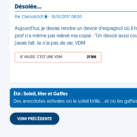
Désolée…
Par Claroutch31
- 15/01/2017 08:00
Aujourd'hui, je devais rendre un devoir d'espagnol où il fa
prof n'a même pas relevé ma copie : "Un devoir aussi court
j'avais fait. Je n'ai pas de vie. VDM
JE VALIDE, C'EST UNE VDM
21 166
Été : Soleil, Mer et Gaffes
Des anecdotes estivales où le soleil brille... et où les gaffe
VDM PRÉCÉDENTE