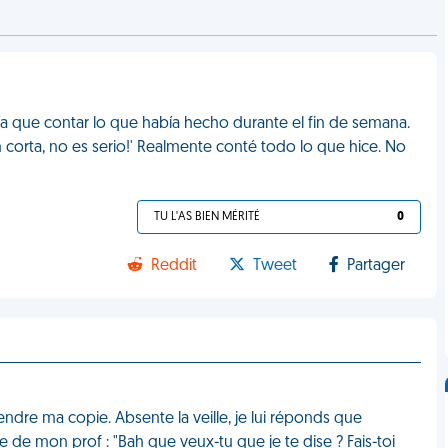
a que contar lo que había hecho durante el fin de semana.
an corta, no es serio!' Realmente conté todo lo que hice. No
TU L'AS BIEN MÉRITÉ
0
Reddit
Tweet
Partager
endre ma copie. Absente la veille, je lui réponds que
se de mon prof : "Bah que veux-tu que je te dise ? Fais-toi