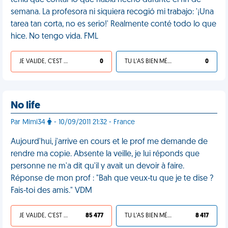
tenía que contar lo que había hecho durante el fin de
semana. La profesora ni siquiera recogió mi trabajo: '¡Una
tarea tan corta, no es serio!' Realmente conté todo lo que
hice. No tengo vida. FML
JE VALIDE, C'EST UNE VDM
0
TU L'AS BIEN MÉRITÉ
0
No life
Par Mimi34
- 10/09/2011 21:32 - France
Aujourd'hui, j'arrive en cours et le prof me demande de
rendre ma copie. Absente la veille, je lui réponds que
personne ne m'a dit qu'il y avait un devoir à faire.
Réponse de mon prof : "Bah que veux-tu que je te dise ?
Fais-toi des amis." VDM
JE VALIDE, C'EST UNE VDM
85 477
TU L'AS BIEN MÉRITÉ
8 417