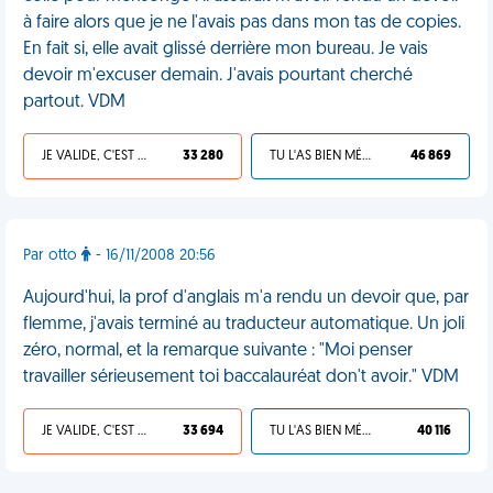
à faire alors que je ne l'avais pas dans mon tas de copies.
En fait si, elle avait glissé derrière mon bureau. Je vais
devoir m'excuser demain. J'avais pourtant cherché
partout. VDM
JE VALIDE, C'EST UNE VDM
33 280
TU L'AS BIEN MÉRITÉ
46 869
Par otto
- 16/11/2008 20:56
Aujourd'hui, la prof d'anglais m'a rendu un devoir que, par
flemme, j'avais terminé au traducteur automatique. Un joli
zéro, normal, et la remarque suivante : "Moi penser
travailler sérieusement toi baccalauréat don't avoir." VDM
JE VALIDE, C'EST UNE VDM
33 694
TU L'AS BIEN MÉRITÉ
40 116