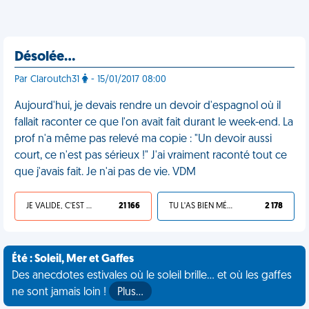
Désolée…
Par Claroutch31
- 15/01/2017 08:00
Aujourd'hui, je devais rendre un devoir d'espagnol où il
fallait raconter ce que l'on avait fait durant le week-end. La
prof n'a même pas relevé ma copie : "Un devoir aussi
court, ce n'est pas sérieux !" J'ai vraiment raconté tout ce
que j'avais fait. Je n'ai pas de vie. VDM
JE VALIDE, C'EST UNE VDM
21 166
TU L'AS BIEN MÉRITÉ
2 178
Été : Soleil, Mer et Gaffes
Des anecdotes estivales où le soleil brille... et où les gaffes
ne sont jamais loin !
Plus…