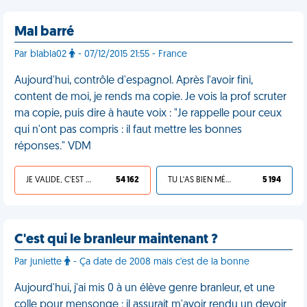
Mal barré
Par blabla02
- 07/12/2015 21:55 - France
Aujourd'hui, contrôle d'espagnol. Après l'avoir fini,
content de moi, je rends ma copie. Je vois la prof scruter
ma copie, puis dire à haute voix : "Je rappelle pour ceux
qui n'ont pas compris : il faut mettre les bonnes
réponses." VDM
JE VALIDE, C'EST UNE VDM
54 162
TU L'AS BIEN MÉRITÉ
5 194
C'est qui le branleur maintenant ?
Par juniette
- Ça date de 2008 mais c'est de la bonne
Aujourd'hui, j'ai mis 0 à un élève genre branleur, et une
colle pour mensonge : il assurait m'avoir rendu un devoir