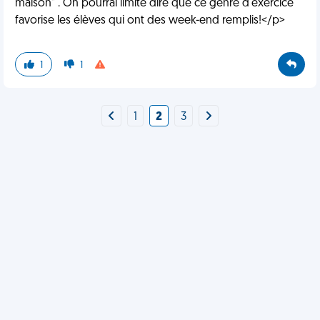
maison" . On pourrai limite dire que ce genre d'exercice
favorise les élèves qui ont des week-end remplis!</p>
1
1
1
2
3