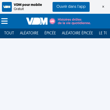
VDM pour mobile
Ouvrir dans l'app
×
Gratuit
TOUT
ALÉATOIRE
ÉPICÉE
ALÉATOIRE ÉPICÉE
LE TO