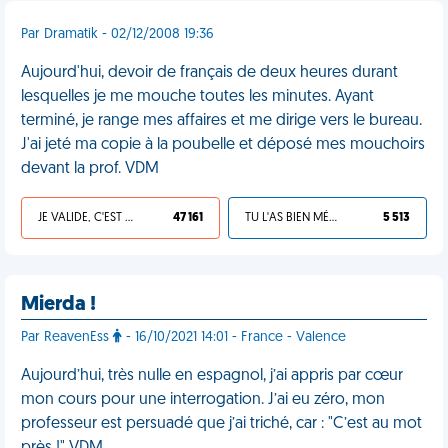
Par Dramatik - 02/12/2008 19:36
Aujourd'hui, devoir de français de deux heures durant
lesquelles je me mouche toutes les minutes. Ayant
terminé, je range mes affaires et me dirige vers le bureau.
J'ai jeté ma copie à la poubelle et déposé mes mouchoirs
devant la prof. VDM
JE VALIDE, C'EST UNE VDM
47 161
TU L'AS BIEN MÉRITÉ
5 513
Mierda !
Par ReavenEss
- 16/10/2021 14:01 - France - Valence
Aujourd’hui, très nulle en espagnol, j’ai appris par cœur
mon cours pour une interrogation. J’ai eu zéro, mon
professeur est persuadé que j’ai triché, car : "C’est au mot