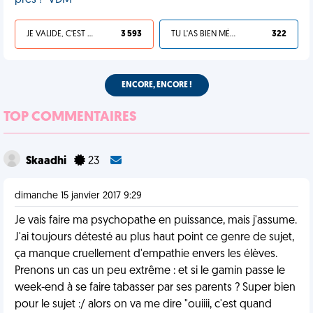
près !" VDM
JE VALIDE, C'EST UNE VDM
3 593
TU L'AS BIEN MÉRITÉ
322
ENCORE, ENCORE !
TOP COMMENTAIRES
Skaadhi
23
dimanche 15 janvier 2017 9:29
Je vais faire ma psychopathe en puissance, mais j'assume.
J'ai toujours détesté au plus haut point ce genre de sujet,
ça manque cruellement d'empathie envers les élèves.
Prenons un cas un peu extrême : et si le gamin passe le
week-end à se faire tabasser par ses parents ? Super bien
pour le sujet :/ alors on va me dire "ouiiii, c'est quand