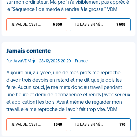
sur mon ordinateur. Ma prof n’a visiblement pas apprécié
le "Séquence 1 de merde à rendre à la grosse." VDM
JE VALIDE, C'EST UNE VDM
6 358
TU L'AS BIEN MÉRITÉ
7 608
Jamais contente
Par AryaVDM
- 28/12/2023 20:20 - France
Aujourd'hui, au lycée, une de mes profs me reproche
d'avoir trois devoirs en retard et me dit que je dois les
faire. Aucun souci, je me mets donc au travail pendant
une heure et demi de permanence et rends (avec sérieux
et application) les trois. Avant même de regarder mon
travail, elle me reproche de l'avoir fait trop vite. VDM
JE VALIDE, C'EST UNE VDM
1 548
TU L'AS BIEN MÉRITÉ
770