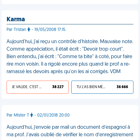
Karma
Par Tristan
- 19/05/2008 17:15
Aujourd'hui, j'ai reçu un contrôle d'histoire. Mauvaise note.
Comme appréciation, il était écrit : "Devoir trop court".
Bien entendu, j'ai écrit : "Comme ta bite" à coté, pour faire
rire mon voisin. Il a rigolé encore plus quand le prof a re-
ramassé les devoirs après qu'on les ai corrigés. VDM
JE VALIDE, C'EST UNE VDM
38 227
TU L'AS BIEN MÉRITÉ
36 666
Par Mister T
- 02/01/2018 20:00
Aujourd’hui, j’envoie par mail un document d’espagnol à
ma prof. J'avais oublié de vérifier le nom d’enregistrement