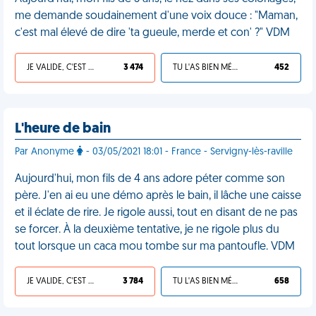
me demande soudainement d'une voix douce : "Maman,
c'est mal élevé de dire 'ta gueule, merde et con' ?" VDM
JE VALIDE, C'EST UNE VDM
3 474
TU L'AS BIEN MÉRITÉ
452
L'heure de bain
Par Anonyme
- 03/05/2021 18:01 - France - Servigny-lès-raville
Aujourd'hui, mon fils de 4 ans adore péter comme son
père. J'en ai eu une démo après le bain, il lâche une caisse
et il éclate de rire. Je rigole aussi, tout en disant de ne pas
se forcer. À la deuxième tentative, je ne rigole plus du
tout lorsque un caca mou tombe sur ma pantoufle. VDM
JE VALIDE, C'EST UNE VDM
3 784
TU L'AS BIEN MÉRITÉ
658