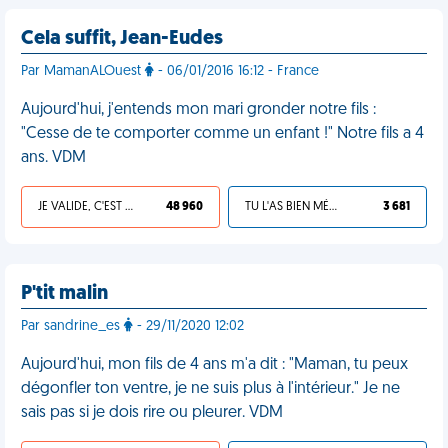
Cela suffit, Jean-Eudes
Par MamanALOuest
- 06/01/2016 16:12 - France
Aujourd'hui, j'entends mon mari gronder notre fils :
"Cesse de te comporter comme un enfant !" Notre fils a 4
ans. VDM
JE VALIDE, C'EST UNE VDM
48 960
TU L'AS BIEN MÉRITÉ
3 681
P'tit malin
Par sandrine_es
- 29/11/2020 12:02
Aujourd'hui, mon fils de 4 ans m'a dit : "Maman, tu peux
dégonfler ton ventre, je ne suis plus à l'intérieur." Je ne
sais pas si je dois rire ou pleurer. VDM