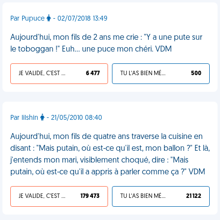
Par Pupuce
- 02/07/2018 13:49
Aujourd'hui, mon fils de 2 ans me crie : "Y a une pute sur
le toboggan !" Euh… une puce mon chéri. VDM
JE VALIDE, C'EST UNE VDM
6 477
TU L'AS BIEN MÉRITÉ
500
Par lilshin
- 21/05/2010 08:40
Aujourd'hui, mon fils de quatre ans traverse la cuisine en
disant : "Mais putain, où est-ce qu'il est, mon ballon ?" Et là,
j'entends mon mari, visiblement choqué, dire : "Mais
putain, où est-ce qu'il a appris à parler comme ça ?" VDM
JE VALIDE, C'EST UNE VDM
179 473
TU L'AS BIEN MÉRITÉ
21 122