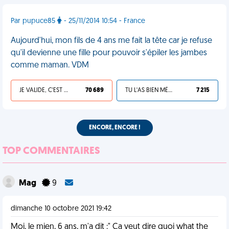
Par pupuce85
- 25/11/2014 10:54 - France
Aujourd'hui, mon fils de 4 ans me fait la tête car je refuse
qu'il devienne une fille pour pouvoir s'épiler les jambes
comme maman. VDM
JE VALIDE, C'EST UNE VDM
70 689
TU L'AS BIEN MÉRITÉ
7 215
ENCORE, ENCORE !
TOP COMMENTAIRES
Mag
9
dimanche 10 octobre 2021 19:42
Moi, le mien, 6 ans, m'a dit :" Ça veut dire quoi what the