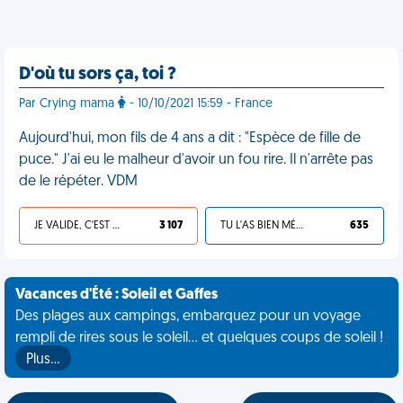
D'où tu sors ça, toi ?
Par Crying mama
- 10/10/2021 15:59 - France
Aujourd'hui, mon fils de 4 ans a dit : "Espèce de fille de
puce." J'ai eu le malheur d'avoir un fou rire. Il n'arrête pas
de le répéter. VDM
JE VALIDE, C'EST UNE VDM
3 107
TU L'AS BIEN MÉRITÉ
635
Vacances d'Été : Soleil et Gaffes
Des plages aux campings, embarquez pour un voyage
rempli de rires sous le soleil... et quelques coups de soleil !
Plus…