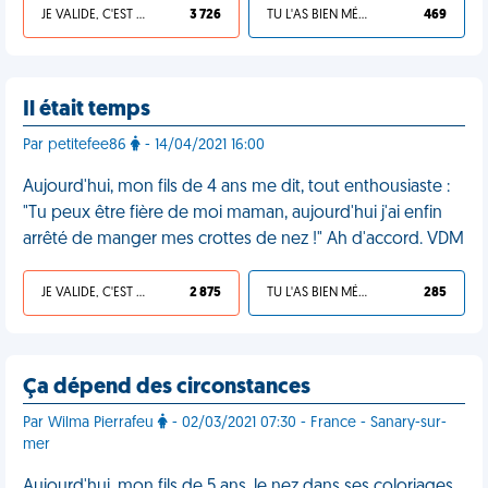
JE VALIDE, C'EST UNE VDM
3 726
TU L'AS BIEN MÉRITÉ
469
Il était temps
Par petitefee86
- 14/04/2021 16:00
Aujourd'hui, mon fils de 4 ans me dit, tout enthousiaste :
"Tu peux être fière de moi maman, aujourd'hui j'ai enfin
arrêté de manger mes crottes de nez !" Ah d'accord. VDM
JE VALIDE, C'EST UNE VDM
2 875
TU L'AS BIEN MÉRITÉ
285
Ça dépend des circonstances
Par Wilma Pierrafeu
- 02/03/2021 07:30 - France - Sanary-sur-
mer
Aujourd'hui, mon fils de 5 ans, le nez dans ses coloriages,