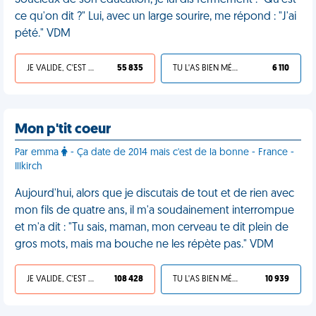
Soucieux de son éducation, je lui dis fermement : "Qu'est-
ce qu'on dit ?" Lui, avec un large sourire, me répond : "J'ai
pété." VDM
JE VALIDE, C'EST UNE VDM
55 835
TU L'AS BIEN MÉRITÉ
6 110
Mon p'tit coeur
Par emma
- Ça date de 2014 mais c'est de la bonne - France -
Illkirch
Aujourd'hui, alors que je discutais de tout et de rien avec
mon fils de quatre ans, il m'a soudainement interrompue
et m'a dit : "Tu sais, maman, mon cerveau te dit plein de
gros mots, mais ma bouche ne les répète pas." VDM
JE VALIDE, C'EST UNE VDM
108 428
TU L'AS BIEN MÉRITÉ
10 939