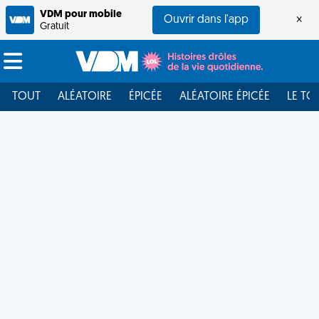
VDM pour mobile
Ouvrir dans l'app
×
Gratuit
TOUT
ALÉATOIRE
ÉPICÉE
ALÉATOIRE ÉPICÉE
LE TO