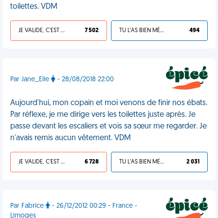
toilettes. VDM
JE VALIDE, C'EST UNE VDM
7 502
TU L'AS BIEN MÉRITÉ
494
Par Jane_Elle
- 28/08/2018 22:00
Aujourd'hui, mon copain et moi venons de finir nos ébats.
Par réflexe, je me dirige vers les toilettes juste après. Je
passe devant les escaliers et vois sa sœur me regarder. Je
n'avais remis aucun vêtement. VDM
JE VALIDE, C'EST UNE VDM
6 728
TU L'AS BIEN MÉRITÉ
2 031
Par Fabrice
- 26/12/2012 00:29 - France -
Limoges