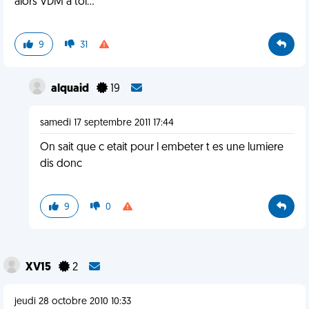
alors VDM à toi...
9
31
alquaid
19
samedi 17 septembre 2011 17:44
On sait que c etait pour l embeter t es une lumiere
dis donc
9
0
XV15
2
jeudi 28 octobre 2010 10:33