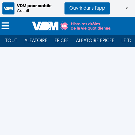
VDM pour mobile
Ouvrir dans l'app
×
Gratuit
TOUT
ALÉATOIRE
ÉPICÉE
ALÉATOIRE ÉPICÉE
LE TO