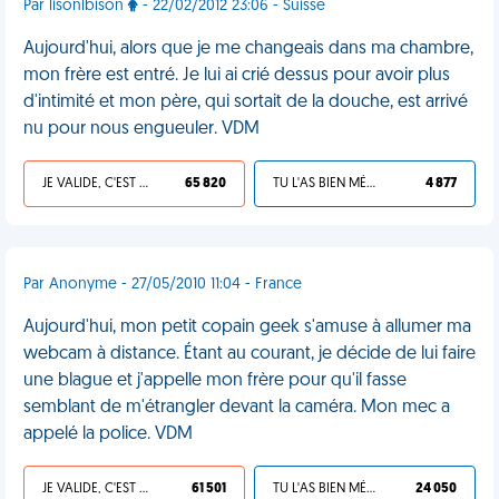
Par lisonlbison
- 22/02/2012 23:06 - Suisse
Aujourd'hui, alors que je me changeais dans ma chambre,
mon frère est entré. Je lui ai crié dessus pour avoir plus
d'intimité et mon père, qui sortait de la douche, est arrivé
nu pour nous engueuler. VDM
JE VALIDE, C'EST UNE VDM
65 820
TU L'AS BIEN MÉRITÉ
4 877
Par Anonyme - 27/05/2010 11:04 - France
Aujourd'hui, mon petit copain geek s'amuse à allumer ma
webcam à distance. Étant au courant, je décide de lui faire
une blague et j'appelle mon frère pour qu'il fasse
semblant de m'étrangler devant la caméra. Mon mec a
appelé la police. VDM
JE VALIDE, C'EST UNE VDM
61 501
TU L'AS BIEN MÉRITÉ
24 050