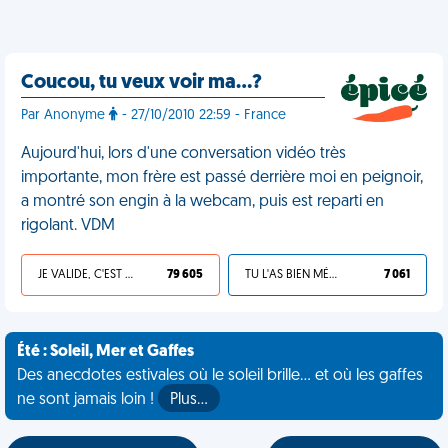
Coucou, tu veux voir ma…?
Par Anonyme
- 27/10/2010 22:59 - France
Aujourd'hui, lors d'une conversation vidéo très
importante, mon frère est passé derrière moi en peignoir,
a montré son engin à la webcam, puis est reparti en
rigolant. VDM
JE VALIDE, C'EST UNE VDM
79 605
TU L'AS BIEN MÉRITÉ
7 061
Été : Soleil, Mer et Gaffes
Des anecdotes estivales où le soleil brille... et où les gaffes
ne sont jamais loin !
Plus…