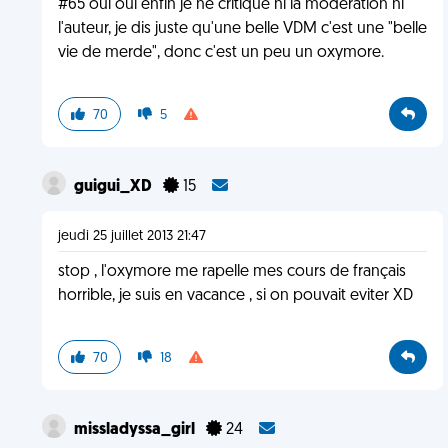
#65 oui oui enfin je ne critique ni la modération ni
l'auteur, je dis juste qu'une belle VDM c'est une "belle
vie de merde", donc c'est un peu un oxymore.
70
5
guigui_XD
15
jeudi 25 juillet 2013 21:47
stop , l'oxymore me rapelle mes cours de français
horrible, je suis en vacance , si on pouvait eviter XD
70
18
missladyssa_girl
24