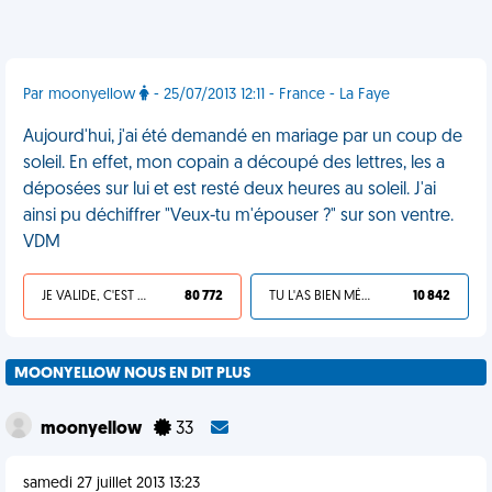
Par moonyellow
- 25/07/2013 12:11 - France - La Faye
Aujourd'hui, j'ai été demandé en mariage par un coup de
soleil. En effet, mon copain a découpé des lettres, les a
déposées sur lui et est resté deux heures au soleil. J'ai
ainsi pu déchiffrer "Veux-tu m'épouser ?" sur son ventre.
VDM
JE VALIDE, C'EST UNE VDM
80 772
TU L'AS BIEN MÉRITÉ
10 842
MOONYELLOW NOUS EN DIT PLUS
moonyellow
33
samedi 27 juillet 2013 13:23