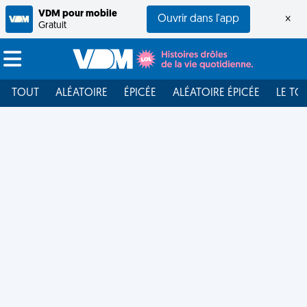
VDM pour mobile
Ouvrir dans l'app
×
Gratuit
TOUT
ALÉATOIRE
ÉPICÉE
ALÉATOIRE ÉPICÉE
LE TO