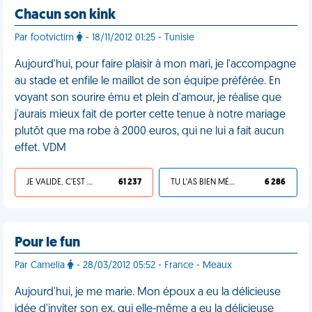
Chacun son kink
Par footvictim
- 18/11/2012 01:25 - Tunisie
Aujourd'hui, pour faire plaisir à mon mari, je l'accompagne
au stade et enfile le maillot de son équipe préférée. En
voyant son sourire ému et plein d'amour, je réalise que
j'aurais mieux fait de porter cette tenue à notre mariage
plutôt que ma robe à 2000 euros, qui ne lui a fait aucun
effet. VDM
JE VALIDE, C'EST UNE VDM
61 237
TU L'AS BIEN MÉRITÉ
6 286
Pour le fun
Par Camelia
- 28/03/2012 05:52 - France - Meaux
Aujourd'hui, je me marie. Mon époux a eu la délicieuse
idée d'inviter son ex, qui elle-même a eu la délicieuse