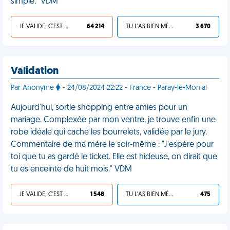
simple." VDM
JE VALIDE, C'EST UNE VDM
64 214
TU L'AS BIEN MÉRITÉ
3 670
Validation
Par Anonyme
- 24/08/2024 22:22 - France - Paray-le-Monial
Aujourd'hui, sortie shopping entre amies pour un
mariage. Complexée par mon ventre, je trouve enfin une
robe idéale qui cache les bourrelets, validée par le jury.
Commentaire de ma mère le soir-même : "J'espère pour
toi que tu as gardé le ticket. Elle est hideuse, on dirait que
tu es enceinte de huit mois." VDM
JE VALIDE, C'EST UNE VDM
1 548
TU L'AS BIEN MÉRITÉ
475