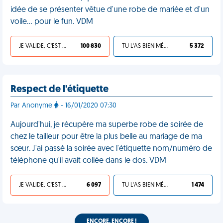
idée de se présenter vêtue d'une robe de mariée et d'un
voile… pour le fun. VDM
JE VALIDE, C'EST UNE VDM
100 830
TU L'AS BIEN MÉRITÉ
5 372
Respect de l'étiquette
Par Anonyme
- 16/01/2020 07:30
Aujourd'hui, je récupère ma superbe robe de soirée de
chez le tailleur pour être la plus belle au mariage de ma
sœur. J'ai passé la soirée avec l'étiquette nom/numéro de
téléphone qu'il avait collée dans le dos. VDM
JE VALIDE, C'EST UNE VDM
6 097
TU L'AS BIEN MÉRITÉ
1 474
ENCORE, ENCORE !