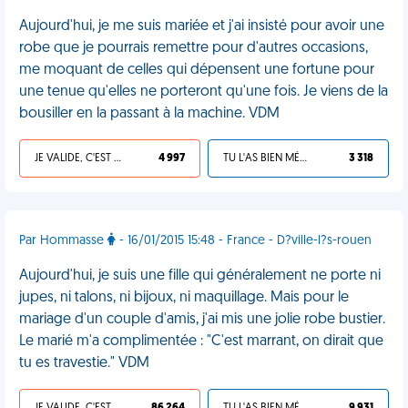
Aujourd'hui, je me suis mariée et j'ai insisté pour avoir une
robe que je pourrais remettre pour d'autres occasions,
me moquant de celles qui dépensent une fortune pour
une tenue qu'elles ne porteront qu'une fois. Je viens de la
bousiller en la passant à la machine. VDM
JE VALIDE, C'EST UNE VDM
4 997
TU L'AS BIEN MÉRITÉ
3 318
Par Hommasse
- 16/01/2015 15:48 - France - D?ville-l?s-rouen
Aujourd'hui, je suis une fille qui généralement ne porte ni
jupes, ni talons, ni bijoux, ni maquillage. Mais pour le
mariage d'un couple d'amis, j'ai mis une jolie robe bustier.
Le marié m'a complimentée : "C'est marrant, on dirait que
tu es travestie." VDM