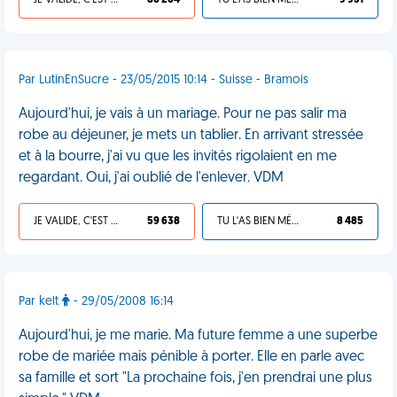
JE VALIDE, C'EST UNE VDM
86 264
TU L'AS BIEN MÉRITÉ
9 931
Par LutinEnSucre - 23/05/2015 10:14 - Suisse - Bramois
Aujourd'hui, je vais à un mariage. Pour ne pas salir ma
robe au déjeuner, je mets un tablier. En arrivant stressée
et à la bourre, j'ai vu que les invités rigolaient en me
regardant. Oui, j'ai oublié de l'enlever. VDM
JE VALIDE, C'EST UNE VDM
59 638
TU L'AS BIEN MÉRITÉ
8 485
Par kelt
- 29/05/2008 16:14
Aujourd'hui, je me marie. Ma future femme a une superbe
robe de mariée mais pénible à porter. Elle en parle avec
sa famille et sort "La prochaine fois, j'en prendrai une plus