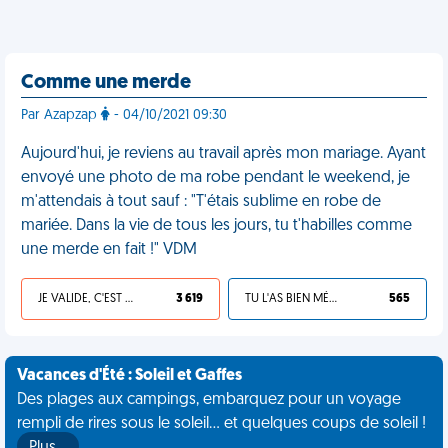
Comme une merde
Par Azapzap
- 04/10/2021 09:30
Aujourd'hui, je reviens au travail après mon mariage. Ayant
envoyé une photo de ma robe pendant le weekend, je
m'attendais à tout sauf : "T'étais sublime en robe de
mariée. Dans la vie de tous les jours, tu t'habilles comme
une merde en fait !" VDM
JE VALIDE, C'EST UNE VDM
3 619
TU L'AS BIEN MÉRITÉ
565
Vacances d'Été : Soleil et Gaffes
Des plages aux campings, embarquez pour un voyage
rempli de rires sous le soleil... et quelques coups de soleil !