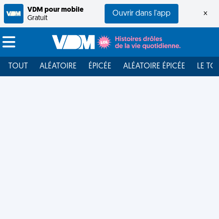
VDM pour mobile
Ouvrir dans l'app
×
Gratuit
TOUT
ALÉATOIRE
ÉPICÉE
ALÉATOIRE ÉPICÉE
LE TO