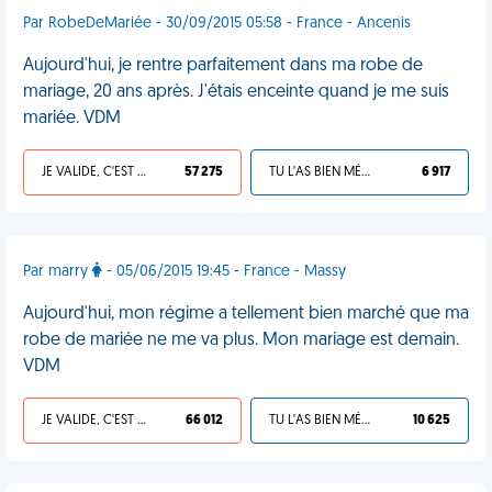
Par RobeDeMariée - 30/09/2015 05:58 - France - Ancenis
Aujourd'hui, je rentre parfaitement dans ma robe de
mariage, 20 ans après. J'étais enceinte quand je me suis
mariée. VDM
JE VALIDE, C'EST UNE VDM
57 275
TU L'AS BIEN MÉRITÉ
6 917
Par marry
- 05/06/2015 19:45 - France - Massy
Aujourd'hui, mon régime a tellement bien marché que ma
robe de mariée ne me va plus. Mon mariage est demain.
VDM
JE VALIDE, C'EST UNE VDM
66 012
TU L'AS BIEN MÉRITÉ
10 625