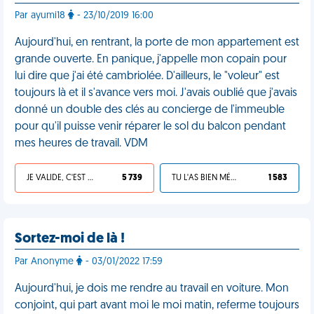
Par ayumi18
- 23/10/2019 16:00
Aujourd'hui, en rentrant, la porte de mon appartement est
grande ouverte. En panique, j'appelle mon copain pour
lui dire que j'ai été cambriolée. D'ailleurs, le "voleur" est
toujours là et il s'avance vers moi. J'avais oublié que j'avais
donné un double des clés au concierge de l'immeuble
pour qu'il puisse venir réparer le sol du balcon pendant
mes heures de travail. VDM
JE VALIDE, C'EST UNE VDM
5 739
TU L'AS BIEN MÉRITÉ
1 583
Sortez-moi de là !
Par Anonyme
- 03/01/2022 17:59
Aujourd'hui, je dois me rendre au travail en voiture. Mon
conjoint, qui part avant moi le moi matin, referme toujours