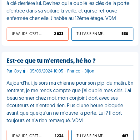
à clé derrière lui. Devinez qui a oublié les clés de la porte
d’entrée dans sa voiture la veille, et qui se retrouve
enfermée chez elle. J’habite au 12ème étage. VDM
JE VALIDE, C'EST UNE VDM
2 833
TU L'AS BIEN MÉRITÉ
530
Est-ce que tu m'entends, hé ho ?
Par Oxy
- 05/09/2024 10:05 - France - Dijon
Aujourd'hui, je sors ma chienne pour son pipi du matin. En
rentrant, je me rends compte que j'ai oublié mes clés. J'ai
beau sonner chez moi, mon conjoint dort avec ses
écouteurs et n'entend rien. Plus d'une heure bloquée
avant que quelqu'un ne m'ouvre la porte. Lui ? Il dort
toujours et n'a rien remarqué. VDM
JE VALIDE, C'EST UNE VDM
1 234
TU L'AS BIEN MÉRITÉ
487