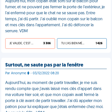
Aujourd'hui, mon copain était sorti sur le balcon pour
fumer, et ne pouvant pas fermer la porte de l'extérieur, je
l'ai enfermé pour que le chat ne se sauve pas. Entre
temps, j'ai dû partir. J'ai oublié mon copain sur le balcon
et mes clés dans l'appartement. J'ai dû défoncer la
serrure. VDM
JE VALIDE, C'EST UNE VDM
3 306
TU L'AS BIEN MÉRITÉ
1 426
Surtout, ne saute pas par la fenêtre
Par Anonyme
- 03/12/2022 08:20
Aujourd'hui, au moment de partir travailler, je me suis
rendu compte que j'avais laissé mes clés d'appart dans
ma voiture hier soir, et que mon copain avait fermé la
porte à clé avant de partir travailler. J'ai dû appeler mon
patron pour lui expliquer que j'étais enfermée chez moi.