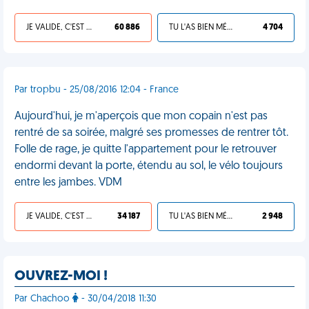
JE VALIDE, C'EST UNE VDM
60 886
TU L'AS BIEN MÉRITÉ
4 704
Par tropbu - 25/08/2016 12:04 - France
Aujourd'hui, je m'aperçois que mon copain n'est pas
rentré de sa soirée, malgré ses promesses de rentrer tôt.
Folle de rage, je quitte l'appartement pour le retrouver
endormi devant la porte, étendu au sol, le vélo toujours
entre les jambes. VDM
JE VALIDE, C'EST UNE VDM
34 187
TU L'AS BIEN MÉRITÉ
2 948
OUVREZ-MOI !
Par Chachoo
- 30/04/2018 11:30