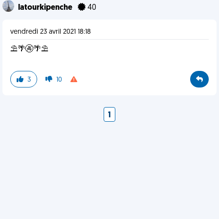
latourkipenche
40
vendredi 23 avril 2021 18:18
⛱🌴🚱🌴⛱
3
10
1