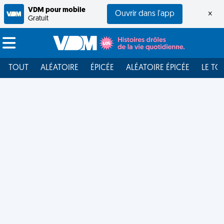
VDM pour mobile
Ouvrir dans l'app
×
Gratuit
TOUT
ALÉATOIRE
ÉPICÉE
ALÉATOIRE ÉPICÉE
LE TO