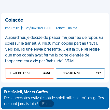
Coincée
Par Emilie
- 23/04/2021 16:00 - France - Balma
Aujourd'hui, je décide de passer ma journée de repos au
soleil sur le transat. À 14h30 mon copain part au travail.
Vers 15h, j'ai une envie pressante. C'est là que j'ai réalisé
que mon copain avait fermé la porte d'entrée de
l'appartement à clé par "habitude". VDM
JE VALIDE, C'EST UNE VDM
3 651
TU L'AS BIEN MÉRITÉ
397
Été : Soleil, Mer et Gaffes
Des anecdotes estivales où le soleil brille... et où les gaffes
ne sont jamais loin !
Plus…