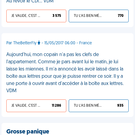
Au revoir le CDI… VDM
JE VALIDE, C'EST UNE VDM
3 575
TU L'AS BIEN MÉRITÉ
770
Par TheBetterFly
- 15/05/2017 06:00 - France
Aujourd'hui, mon copain n'a pas les clefs de
l'appartement. Comme je pars avant lui le matin, je lui
laisse les miennes. Il m'a annoncé les avoir laissé dans la
boîte aux lettres pour que je puisse rentrer ce soir. Il y a
une porte à ouvrir avant d'accéder à la boîte aux lettres.
VDM
JE VALIDE, C'EST UNE VDM
11 286
TU L'AS BIEN MÉRITÉ
935
Grosse panique