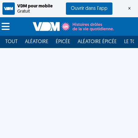
VDM pour mobile
Ouvrir dans l'app
×
Gratuit
TOUT
ALÉATOIRE
ÉPICÉE
ALÉATOIRE ÉPICÉE
LE TO