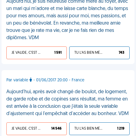
Aujourd'hui, je suis heureuse comme mère au foyer, avec
un mari qui m'adore et me laisse carte blanche, du temps
pour mes amours, mais aussi pour moi, mes passions, et
un peu de bénévolat. En revanche, ma meilleure amie
trouve que je rate ma vie, car je ne fais rien de mes
diplômes. VDM
JE VALIDE, C'EST UNE VDM
1 591
TU L'AS BIEN MÉRITÉ
743
Par variable
- 01/06/2017 20:00 - France
Aujourd'hui, après avoir changé de boulot, de logement,
de garde robe et de copines sans résultat, ma femme en
est arrivée à la conclusion que j'étais la seule variable
d'ajustement qui l'empêchait d'accéder au bonheur. VDM
JE VALIDE, C'EST UNE VDM
14 546
TU L'AS BIEN MÉRITÉ
1 219