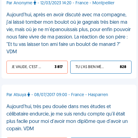
Par Anonyme
- 12/03/2023 14:20 - France - Montpellier
Aujourd'hui, après en avoir discuté avec ma compagne,
j'ai laissé tomber mon boulot où je gagnais très bien ma
vie, mais où je ne m'épanouissais plus, pour enfin pouvoir
nous faire vivre de ma passion. La réaction de son père :
"Et tu vas laisser ton ami faire un boulot de manard ?"
VDM
JE VALIDE, C'EST UNE VDM
3 817
TU L'AS BIEN MÉRITÉ
828
Par Atsuya
- 08/07/2017 09:00 - France - Hasparren
Aujourd'hui, très peu douée dans mes études et
célibataire endurcie, je me suis rendu compte qu'il était
plus facile pour moi d'avoir mon diplôme que d'avoir un
copain. VDM