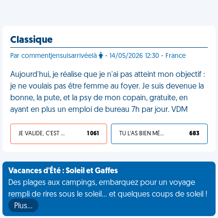
Classique
Par commentjensuisarrivéelà
- 14/05/2026 12:30 - France
Aujourd'hui, je réalise que je n'ai pas atteint mon objectif :
je ne voulais pas être femme au foyer. Je suis devenue la
bonne, la pute, et la psy de mon copain, gratuite, en
ayant en plus un emploi de bureau 7h par jour. VDM
JE VALIDE, C'EST UNE VDM
1 061
TU L'AS BIEN MÉRITÉ
683
Vacances d'Été : Soleil et Gaffes
Des plages aux campings, embarquez pour un voyage
rempli de rires sous le soleil... et quelques coups de soleil !
Plus…