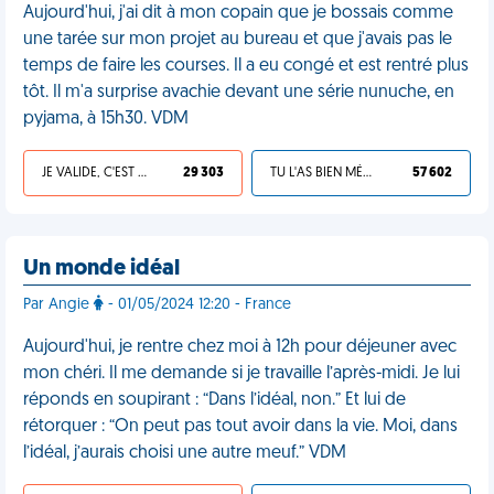
Aujourd'hui, j'ai dit à mon copain que je bossais comme
une tarée sur mon projet au bureau et que j'avais pas le
temps de faire les courses. Il a eu congé et est rentré plus
tôt. Il m'a surprise avachie devant une série nunuche, en
pyjama, à 15h30. VDM
JE VALIDE, C'EST UNE VDM
29 303
TU L'AS BIEN MÉRITÉ
57 602
Un monde idéal
Par Angie
- 01/05/2024 12:20 - France
Aujourd'hui, je rentre chez moi à 12h pour déjeuner avec
mon chéri. Il me demande si je travaille l’après-midi. Je lui
réponds en soupirant : “Dans l’idéal, non.” Et lui de
rétorquer : “On peut pas tout avoir dans la vie. Moi, dans
l’idéal, j’aurais choisi une autre meuf.” VDM