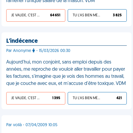
ramener l'unique salaire de la maison. VDM
JE VALIDE, C'EST UNE VDM
64 651
TU L'AS BIEN MÉRITÉ
3 825
L'indécence
Par Anonyme
- 15/03/2026 00:30
Aujourd'hui, mon conjoint, sans emploi depuis des
années, me reproche de vouloir aller travailler pour payer
les factures, s'imagine que je vois des hommes au travail,
que je couche avec eux, et m'accuse d'être toxique. VDM
JE VALIDE, C'EST UNE VDM
1 395
TU L'AS BIEN MÉRITÉ
421
Par voilà - 07/04/2009 10:05