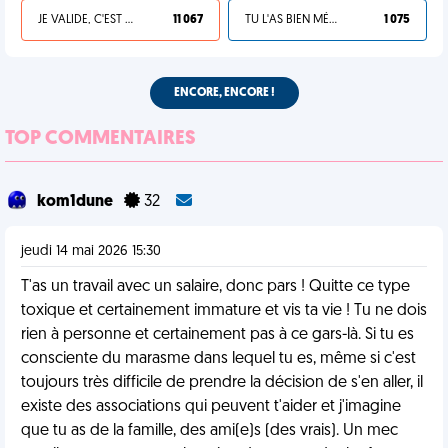
JE VALIDE, C'EST UNE VDM
11 067
TU L'AS BIEN MÉRITÉ
1 075
ENCORE, ENCORE !
TOP COMMENTAIRES
kom1dune
32
jeudi 14 mai 2026 15:30
T'as un travail avec un salaire, donc pars ! Quitte ce type
toxique et certainement immature et vis ta vie ! Tu ne dois
rien à personne et certainement pas à ce gars-là. Si tu es
consciente du marasme dans lequel tu es, même si c'est
toujours très difficile de prendre la décision de s'en aller, il
existe des associations qui peuvent t'aider et j'imagine
que tu as de la famille, des ami(e)s (des vrais). Un mec