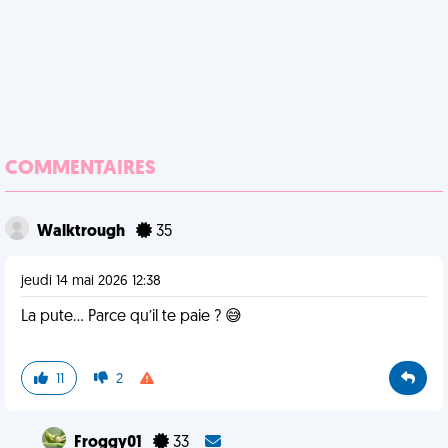
COMMENTAIRES
Walktrough
35
jeudi 14 mai 2026 12:38
La pute… Parce qu’il te paie ? 😅
11
2
Froggy01
33