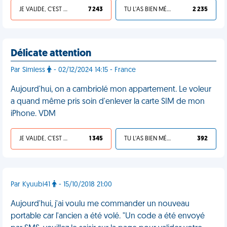
JE VALIDE, C'EST UNE VDM
7 243
TU L'AS BIEN MÉRITÉ
2 235
Délicate attention
Par Simless
- 02/12/2024 14:15 - France
Aujourd'hui, on a cambriolé mon appartement. Le voleur
a quand même pris soin d'enlever la carte SIM de mon
iPhone. VDM
JE VALIDE, C'EST UNE VDM
1 345
TU L'AS BIEN MÉRITÉ
392
Par Kyuubi41
- 15/10/2018 21:00
Aujourd'hui, j'ai voulu me commander un nouveau
portable car l'ancien a été volé. "Un code a été envoyé