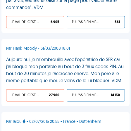
par SMS, veuillez le saisir sur la page pour valider votre
commande". VDM
JE VALIDE, C'EST UNE VDM
6 905
TU L'AS BIEN MÉRITÉ
561
Par Hank Moody - 31/03/2008 18:01
Aujourd'hui, je m'embrouille avec l'opératrice de SFR car
j'ai bloqué mon portable au bout de 3 faux codes PIN. Au
bout de 30 minutes je raccroche énervé. Mon père a le
même portable que moi. Je viens de le lui bloquer. VDM
JE VALIDE, C'EST UNE VDM
27 960
TU L'AS BIEN MÉRITÉ
14 130
Par lalou
- 02/07/2015 20:55 - France - Duttlenheim