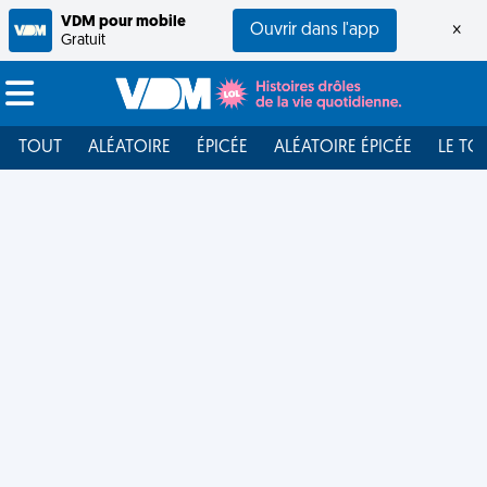
VDM pour mobile
Ouvrir dans l'app
×
Gratuit
TOUT
ALÉATOIRE
ÉPICÉE
ALÉATOIRE ÉPICÉE
LE TO