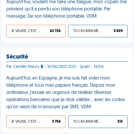
Aujourd'hui, voulant me faire une blague, mon copain me
prévient qu'il a perdu son téléphone portable. Par
message. De son téléphone portable. VDM
JE VALIDE, C'EST UNE VDM
62 726
TU L'AS BIEN MÉRITÉ
5 829
Sécurité
Par Camille Maury
- 10/06/2021 12:01 - Spain - Elche
Aujourd'hui, en Espagne, je me suis fait voler mon
téléphone et tous mes papiers français. Depuis mon
ordinateur, j’essaie en urgence de réaliser diverses
opérations bancaires que je dois valider… avec les codes
qu'on vient de m'envoyer par SMS. VDM
JE VALIDE, C'EST UNE VDM
3 756
TU L'AS BIEN MÉRITÉ
313