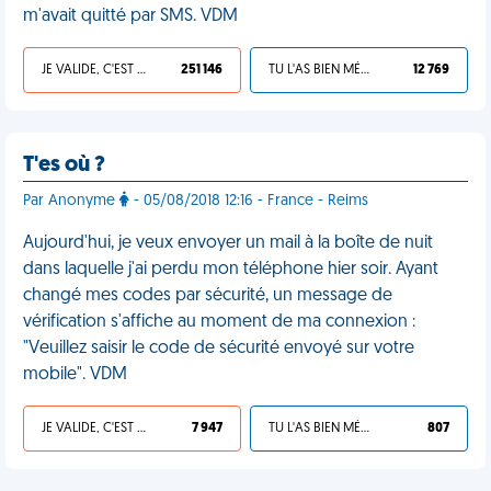
m'avait quitté par SMS. VDM
JE VALIDE, C'EST UNE VDM
251 146
TU L'AS BIEN MÉRITÉ
12 769
T'es où ?
Par Anonyme
- 05/08/2018 12:16 - France - Reims
Aujourd'hui, je veux envoyer un mail à la boîte de nuit
dans laquelle j'ai perdu mon téléphone hier soir. Ayant
changé mes codes par sécurité, un message de
vérification s'affiche au moment de ma connexion :
"Veuillez saisir le code de sécurité envoyé sur votre
mobile". VDM
JE VALIDE, C'EST UNE VDM
7 947
TU L'AS BIEN MÉRITÉ
807