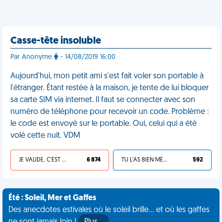
Casse-tête insoluble
Par Anonyme
- 14/08/2019 16:00
Aujourd'hui, mon petit ami s'est fait voler son portable à
l'étranger. Étant restée à la maison, je tente de lui bloquer
sa carte SIM via internet. Il faut se connecter avec son
numéro de téléphone pour recevoir un code. Problème :
le code est envoyé sur le portable. Oui, celui qui a été
volé cette nuit. VDM
JE VALIDE, C'EST UNE VDM
6 874
TU L'AS BIEN MÉRITÉ
592
Été : Soleil, Mer et Gaffes
Des anecdotes estivales où le soleil brille... et où les gaffes