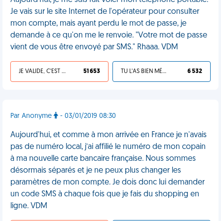
Aujourd'hui, je me suis fait voler mon téléphone portable.
Je vais sur le site Internet de l'opérateur pour consulter
mon compte, mais ayant perdu le mot de passe, je
demande à ce qu'on me le renvoie. "Votre mot de passe
vient de vous être envoyé par SMS." Rhaaa. VDM
JE VALIDE, C'EST UNE VDM
51 653
TU L'AS BIEN MÉRITÉ
6 532
Par Anonyme
- 03/01/2019 08:30
Aujourd'hui, et comme à mon arrivée en France je n'avais
pas de numéro local, j’ai affilié le numéro de mon copain
à ma nouvelle carte bancaire française. Nous sommes
désormais séparés et je ne peux plus changer les
paramètres de mon compte. Je dois donc lui demander
un code SMS à chaque fois que je fais du shopping en
ligne. VDM