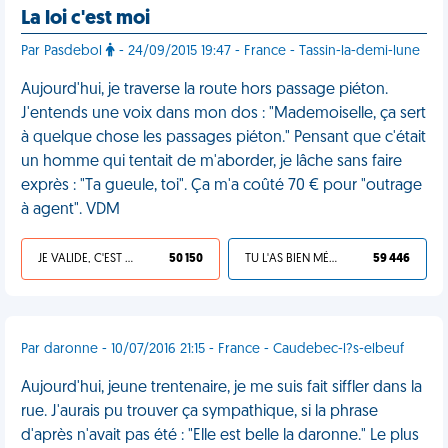
La loi c'est moi
Par Pasdebol
- 24/09/2015 19:47 - France - Tassin-la-demi-lune
Aujourd'hui, je traverse la route hors passage piéton.
J'entends une voix dans mon dos : "Mademoiselle, ça sert
à quelque chose les passages piéton." Pensant que c'était
un homme qui tentait de m'aborder, je lâche sans faire
exprès : "Ta gueule, toi". Ça m'a coûté 70 € pour "outrage
à agent". VDM
JE VALIDE, C'EST UNE VDM
50 150
TU L'AS BIEN MÉRITÉ
59 446
Par daronne - 10/07/2016 21:15 - France - Caudebec-l?s-elbeuf
Aujourd'hui, jeune trentenaire, je me suis fait siffler dans la
rue. J'aurais pu trouver ça sympathique, si la phrase
d'après n'avait pas été : "Elle est belle la daronne." Le plus