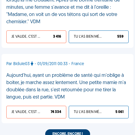
lorsqu'ils me croisaient. Après une bonne trentaine de
minutes, une femme s'avance et me dit à l'oreille :
"Madame, on voit un de vos tétons qui sort de votre
chemisier." VDM
JE VALIDE, C'EST UNE VDM
3 416
TU L'AS BIEN MÉRITÉ
559
Par Bidule03
- 01/09/2011 00:33 - France
Aujourd'hui, ayant un problème de santé qui m'oblige à
boiter, je marche assez lentement. Une petite mamie m'a
doublée dans la rue, s'est retournée pour me tirer la
langue, puis est partie. VDM
JE VALIDE, C'EST UNE VDM
74 334
TU L'AS BIEN MÉRITÉ
5 061
ENCORE, ENCORE !