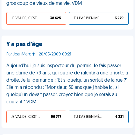
gros coup de vieux de ma vie. VDM
JE VALIDE, C'EST UNE VDM
38 625
TU L'AS BIEN MÉRITÉ
3 279
Y a pas d'âge
Par JeanMarc
- 20/05/2009 09:21
Aujourd'hui, je suis inspecteur du permis. Je fais passer
une dame de 79 ans, qui oublie de ralentir à une priorité à
droite. Je lui demande : "Et si quelqu'un sortait de la rue ?"
Elle m'a répondu : "Monsieur, 50 ans que j'habite ici, si
quelqu'un devait passer, croyez bien que je serais au
courant." VDM
JE VALIDE, C'EST UNE VDM
56 747
TU L'AS BIEN MÉRITÉ
6 321