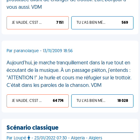
prostituée avant de changer de trottoir. Euh, bonjour à
vous aussi. VDM
JE VALIDE, C'EST UNE VDM
7 151
TU L'AS BIEN MÉRITÉ
569
Par paranoiaque - 13/11/2009 18:56
Aujourd'hui, je marche tranquillement dans la rue tout en
écoutant de la musique. À un passage piéton, j'entends :
"ATTENTION !" Je hurle et cours me réfugier sur le trottoir.
C'était dans les paroles de la chanson. VDM
JE VALIDE, C'EST UNE VDM
64 774
TU L'AS BIEN MÉRITÉ
18 028
Scénario classique
Par Loupé
- 23/01/2022 07:30 - Algeria - Algiers