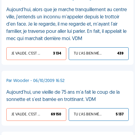
Aujourd'hui, alors que je marche tranquillement au centre
ville, j'entends un inconnu m'appeler depuis le trottoir
d'en face. Je le regarde, il me regarde et, m'ayant l'air
familier, je traverse pour aller lui parler. En fait, il appelait le
mec qui marchait derrière moi. VDM
JE VALIDE, C'EST UNE VDM
3 134
TU L'AS BIEN MÉRITÉ
439
Par Wooder - 06/10/2009 16:52
Aujourd'hui, une vieille de 75 ans m'a fait le coup de la
sonnette et s'est barrée en trottinant. VDM
JE VALIDE, C'EST UNE VDM
69 150
TU L'AS BIEN MÉRITÉ
5 137