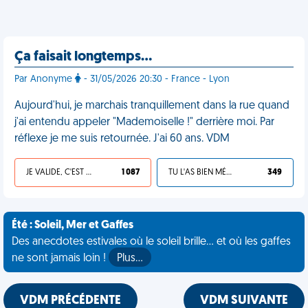
Ça faisait longtemps…
Par Anonyme
- 31/05/2026 20:30 - France - Lyon
Aujourd'hui, je marchais tranquillement dans la rue quand
j'ai entendu appeler "Mademoiselle !" derrière moi. Par
réflexe je me suis retournée. J'ai 60 ans. VDM
JE VALIDE, C'EST UNE VDM
1 087
TU L'AS BIEN MÉRITÉ
349
Été : Soleil, Mer et Gaffes
Des anecdotes estivales où le soleil brille... et où les gaffes
ne sont jamais loin !
Plus…
VDM PRÉCÉDENTE
VDM SUIVANTE