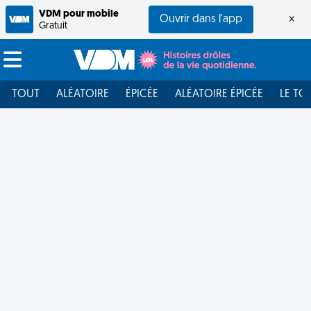
VDM pour mobile
Ouvrir dans l'app
×
Gratuit
TOUT
ALÉATOIRE
ÉPICÉE
ALÉATOIRE ÉPICÉE
LE TO