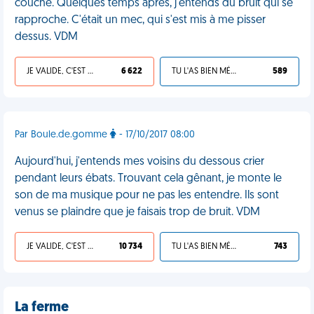
couche. Quelques temps après, j'entends du bruit qui se
rapproche. C'était un mec, qui s'est mis à me pisser
dessus. VDM
JE VALIDE, C'EST UNE VDM
6 622
TU L'AS BIEN MÉRITÉ
589
Par Boule.de.gomme
- 17/10/2017 08:00
Aujourd'hui, j'entends mes voisins du dessous crier
pendant leurs ébats. Trouvant cela gênant, je monte le
son de ma musique pour ne pas les entendre. Ils sont
venus se plaindre que je faisais trop de bruit. VDM
JE VALIDE, C'EST UNE VDM
10 734
TU L'AS BIEN MÉRITÉ
743
La ferme