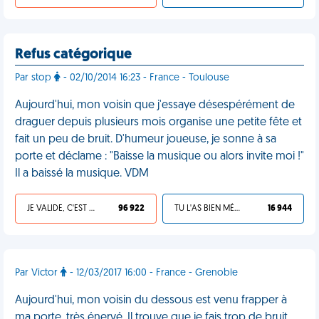
Refus catégorique
Par stop
- 02/10/2014 16:23 - France - Toulouse
Aujourd'hui, mon voisin que j'essaye désespérément de
draguer depuis plusieurs mois organise une petite fête et
fait un peu de bruit. D'humeur joueuse, je sonne à sa
porte et déclame : "Baisse la musique ou alors invite moi !"
Il a baissé la musique. VDM
JE VALIDE, C'EST UNE VDM
96 922
TU L'AS BIEN MÉRITÉ
16 944
Par Victor
- 12/03/2017 16:00 - France - Grenoble
Aujourd'hui, mon voisin du dessous est venu frapper à
ma porte, très énervé. Il trouve que je fais trop de bruit