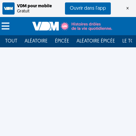
VDM pour mobile
Ouvrir dans l'app
×
Gratuit
TOUT
ALÉATOIRE
ÉPICÉE
ALÉATOIRE ÉPICÉE
LE TO