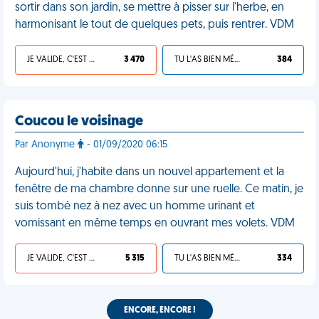
sortir dans son jardin, se mettre à pisser sur l'herbe, en
harmonisant le tout de quelques pets, puis rentrer. VDM
JE VALIDE, C'EST UNE VDM
3 470
TU L'AS BIEN MÉRITÉ
384
Coucou le voisinage
Par Anonyme
- 01/09/2020 06:15
Aujourd'hui, j'habite dans un nouvel appartement et la
fenêtre de ma chambre donne sur une ruelle. Ce matin, je
suis tombé nez à nez avec un homme urinant et
vomissant en même temps en ouvrant mes volets. VDM
JE VALIDE, C'EST UNE VDM
5 315
TU L'AS BIEN MÉRITÉ
334
ENCORE, ENCORE !