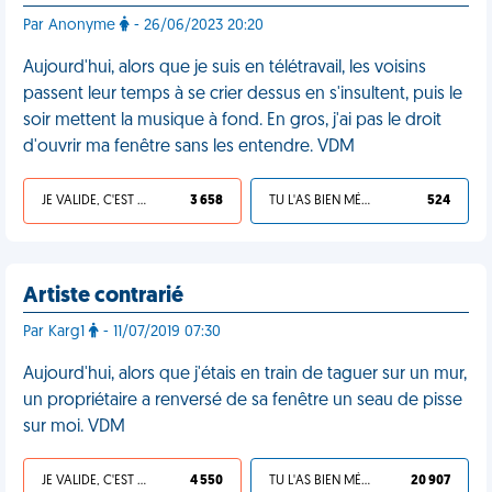
Par Anonyme
- 26/06/2023 20:20
Aujourd'hui, alors que je suis en télétravail, les voisins
passent leur temps à se crier dessus en s'insultent, puis le
soir mettent la musique à fond. En gros, j'ai pas le droit
d'ouvrir ma fenêtre sans les entendre. VDM
JE VALIDE, C'EST UNE VDM
3 658
TU L'AS BIEN MÉRITÉ
524
Artiste contrarié
Par Karg1
- 11/07/2019 07:30
Aujourd'hui, alors que j'étais en train de taguer sur un mur,
un propriétaire a renversé de sa fenêtre un seau de pisse
sur moi. VDM
JE VALIDE, C'EST UNE VDM
4 550
TU L'AS BIEN MÉRITÉ
20 907