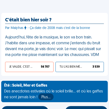
C'était bien hier soir ?
Par Malphas
- Ça date de 2008 mais c'est de la bonne
Aujourd'hui, fête de la musique, le son va bon train.
J'habite dans une impasse, et comme j'entends du bruit
devant ma porte, je vais donc voir. Le mec qui pissait sur
ma porte me pisse maintenant sur les chaussures. VDM
JE VALIDE, C'EST UNE VDM
56 707
TU L'AS BIEN MÉRITÉ
3 539
Été : Soleil, Mer et Gaffes
Des anecdotes estivales où le soleil brille... et où les gaffes
ne sont jamais loin !
Plus…