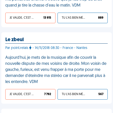
quand je tire la chasse d'eau le matin. VDM
JE VALIDE, C'EST UNE VDM
13 915
TU L'AS BIEN MÉRITÉ
889
Le zbeul
Par point.relais
- 14/11/2018 08:30 - France - Nantes
Aujourd'hui, je mets de la musique afin de couvrir la
nouvelle dispute de mes voisins de droite. Mon voisin de
gauche, furieux, est venu frapper à ma porte pour me
demander d'éteindre ma stéréo car il ne parvenait plus à
les entendre. VDM
JE VALIDE, C'EST UNE VDM
7 792
TU L'AS BIEN MÉRITÉ
567