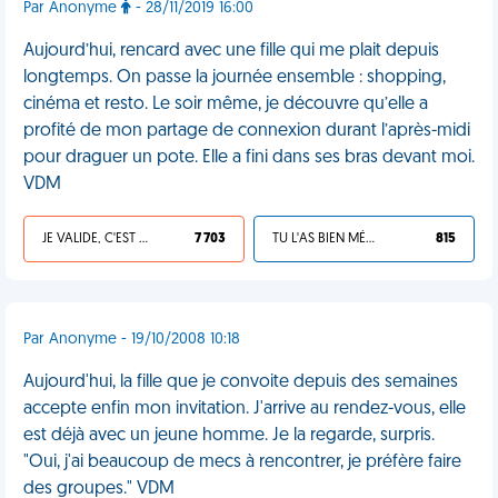
Par Anonyme
- 28/11/2019 16:00
Aujourd’hui, rencard avec une fille qui me plait depuis
longtemps. On passe la journée ensemble : shopping,
cinéma et resto. Le soir même, je découvre qu’elle a
profité de mon partage de connexion durant l’après-midi
pour draguer un pote. Elle a fini dans ses bras devant moi.
VDM
JE VALIDE, C'EST UNE VDM
7 703
TU L'AS BIEN MÉRITÉ
815
Par Anonyme - 19/10/2008 10:18
Aujourd'hui, la fille que je convoite depuis des semaines
accepte enfin mon invitation. J'arrive au rendez-vous, elle
est déjà avec un jeune homme. Je la regarde, surpris.
"Oui, j'ai beaucoup de mecs à rencontrer, je préfère faire
des groupes." VDM