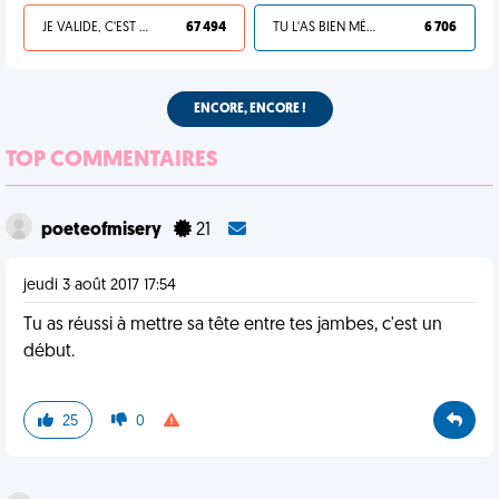
JE VALIDE, C'EST UNE VDM
67 494
TU L'AS BIEN MÉRITÉ
6 706
ENCORE, ENCORE !
TOP COMMENTAIRES
poeteofmisery
21
jeudi 3 août 2017 17:54
Tu as réussi à mettre sa tête entre tes jambes, c'est un
début.
25
0