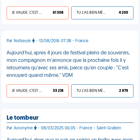
JE VALIDE, C'EST UNE VDM
61 308
TU L'AS BIEN MÉRITÉ
4 200
Par festseule
- 13/08/2016 07:38 - France
Aujourd'hui, apres 4 jours de festival pleins de souvenirs,
mon compagnon m'annonce que la prochaine fois il y
retournera qu'avec ses amis, parce qu'en couple : "C'est
ennuyant quand même." VDM
JE VALIDE, C'EST UNE VDM
33 218
TU L'AS BIEN MÉRITÉ
2 979
Le tombeur
Par Anonyme
- 08/03/2025 06:05 - France - Saint-Gratien