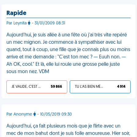
Rapide
Par Leynita
- 31/01/2009 08:31
Aujourd'hui, je suis allée à une fête où j'ai très vite repéré
un mec mignon. Je commence à sympathiser avec lui
quand, tout à coup, une fille que je connais plus ou moins
arrive et me demande : "C'est ton mec ? — Euuh non. —
Ah OK, cool." Et là, elle lui roule une grosse pelle juste
sous mon nez. VDM
JE VALIDE, C'EST UNE VDM
59 866
TU L'AS BIEN MÉRITÉ
4 914
Par Anonyme
- 10/05/2019 09:30
Aujourd'hui, ça fait plusieurs mois que je flirte avec un
mec de mon bahut dont je suis folle amoureuse. Hier soir,