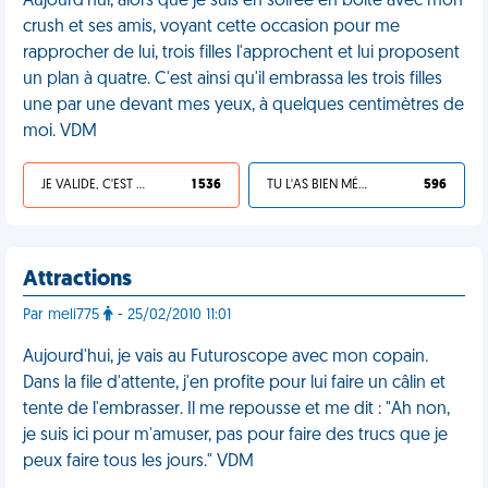
Aujourd'hui, alors que je suis en soirée en boîte avec mon
crush et ses amis, voyant cette occasion pour me
rapprocher de lui, trois filles l'approchent et lui proposent
un plan à quatre. C'est ainsi qu'il embrassa les trois filles
une par une devant mes yeux, à quelques centimètres de
moi. VDM
JE VALIDE, C'EST UNE VDM
1 536
TU L'AS BIEN MÉRITÉ
596
Attractions
Par meli775
- 25/02/2010 11:01
Aujourd'hui, je vais au Futuroscope avec mon copain.
Dans la file d'attente, j'en profite pour lui faire un câlin et
tente de l'embrasser. Il me repousse et me dit : "Ah non,
je suis ici pour m'amuser, pas pour faire des trucs que je
peux faire tous les jours." VDM