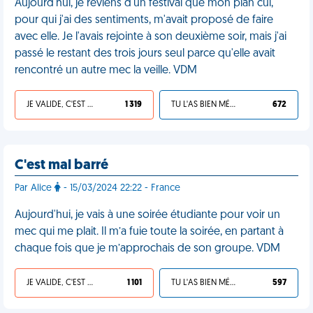
Aujourd'hui, je reviens d'un festival que mon plan cul,
pour qui j'ai des sentiments, m'avait proposé de faire
avec elle. Je l'avais rejointe à son deuxième soir, mais j'ai
passé le restant des trois jours seul parce qu'elle avait
rencontré un autre mec la veille. VDM
JE VALIDE, C'EST UNE VDM
1 319
TU L'AS BIEN MÉRITÉ
672
C'est mal barré
Par Alice
- 15/03/2024 22:22 - France
Aujourd'hui, je vais à une soirée étudiante pour voir un
mec qui me plait. Il m’a fuie toute la soirée, en partant à
chaque fois que je m’approchais de son groupe. VDM
JE VALIDE, C'EST UNE VDM
1 101
TU L'AS BIEN MÉRITÉ
597