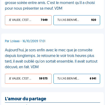
grosse soirée entre amis. C'est le moment qu'il a choisi
pour nous présenter sa meuf. VDM
JE VALIDE, C'EST UNE VDM
7 049
TU L'AS BIEN MÉRITÉ
920
Par Lolaaa - 16/10/2009 17:01
Aujourd'hui, je sors enfin avec le mec que je convoite
depuis longtemps. Je retourne le voir trois heures plus
tard, il avait oublié qu'on sortait ensemble. Il avait surtout
décuvé, en fait. VDM
JE VALIDE, C'EST UNE VDM
59 573
TU L'AS BIEN MÉRITÉ
6 941
L'amour du partage