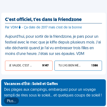
C'est officiel, t'es dans la Friendzone
Par VDM
- Ça date de 2017 mais c'est de la bonne
Aujourd’hui, pour sortir de la friendzone, je pars pour un
festival avec le mec que je kiffe depuis plusieurs mois. J’ai
vite déchanté quand je l’ai vu embrasser trois filles en
moins d’une heure. J'étais sur ses épaules. VDM
JE VALIDE, C'EST UNE VDM
9 147
TU L'AS BIEN MÉRITÉ
1 386
Vacances d'Été : Soleil et Gaffes
Des plages aux campings, embarquez pour un voyage
rempli de rires sous le soleil... et quelques coups de soleil !
Plus…