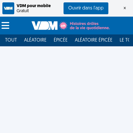
VDM pour mobile
Ouvrir dans l'app
×
Gratuit
TOUT
ALÉATOIRE
ÉPICÉE
ALÉATOIRE ÉPICÉE
LE TO