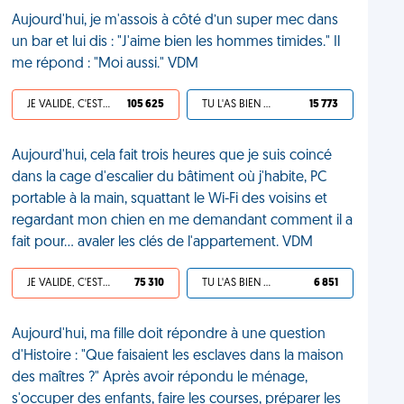
Aujourd'hui, je m'assois à côté d’un super mec dans
un bar et lui dis : "J'aime bien les hommes timides." Il
me répond : "Moi aussi." VDM
JE VALIDE, C'EST UNE VDM
105 625
TU L'AS BIEN MÉRITÉ
15 773
Aujourd'hui, cela fait trois heures que je suis coincé
dans la cage d'escalier du bâtiment où j'habite, PC
portable à la main, squattant le Wi-Fi des voisins et
regardant mon chien en me demandant comment il a
fait pour... avaler les clés de l'appartement. VDM
JE VALIDE, C'EST UNE VDM
75 310
TU L'AS BIEN MÉRITÉ
6 851
Aujourd'hui, ma fille doit répondre à une question
d'Histoire : "Que faisaient les esclaves dans la maison
des maîtres ?" Après avoir répondu le ménage,
s'occuper des enfants, faire les courses, préparer les