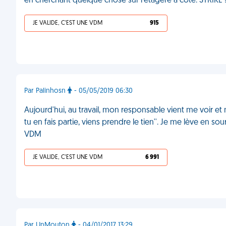
en cherchant quelque chose sur l'étagère à côté. STRIKE
JE VALIDE, C'EST UNE VDM
915
Par Palinhosn
- 05/05/2019 06:30
Aujourd'hui, au travail, mon responsable vient me voir et
tu en fais partie, viens prendre le tien''. Je me lève en s
VDM
JE VALIDE, C'EST UNE VDM
6 991
Par UnMouton
- 04/01/2017 13:29