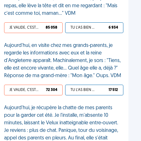
repas, elle lève la tête et dit en me regardant : "Mais
c'est comme toi, maman..." VDM
JE VALIDE, C'EST UNE VDM
85 058
TU L'AS BIEN MÉRITÉ
6 934
Aujourd'hui, en visite chez mes grands-parents, je
regarde les informations avec eux et la reine
d'Angleterre apparaît. Machinalement, je sors : "Tiens,
elle est encore vivante, elle... Quel âge elle a, déjà ?"
Réponse de ma grand-mère : "Mon âge." Oups. VDM
JE VALIDE, C'EST UNE VDM
72 304
TU L'AS BIEN MÉRITÉ
17 512
Aujourd'hui, je récupère la chatte de mes parents
pour la garder cet été. Je l'installe, m'absente 10
minutes, laissant le Velux inatteignable entre-ouvert.
Je reviens : plus de chat. Panique, tour du voisinage,
appel des parents en pleurs. Au final, elle s'était