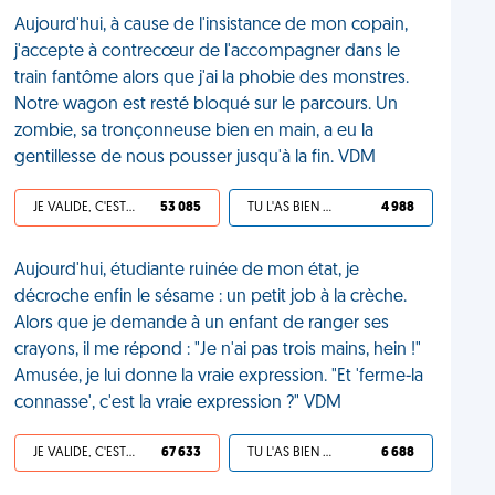
Aujourd'hui, à cause de l'insistance de mon copain,
j'accepte à contrecœur de l'accompagner dans le
train fantôme alors que j'ai la phobie des monstres.
Notre wagon est resté bloqué sur le parcours. Un
zombie, sa tronçonneuse bien en main, a eu la
gentillesse de nous pousser jusqu'à la fin. VDM
JE VALIDE, C'EST UNE VDM
53 085
TU L'AS BIEN MÉRITÉ
4 988
Aujourd'hui, étudiante ruinée de mon état, je
décroche enfin le sésame : un petit job à la crèche.
Alors que je demande à un enfant de ranger ses
crayons, il me répond : "Je n'ai pas trois mains, hein !"
Amusée, je lui donne la vraie expression. "Et 'ferme-la
connasse', c'est la vraie expression ?" VDM
JE VALIDE, C'EST UNE VDM
67 633
TU L'AS BIEN MÉRITÉ
6 688