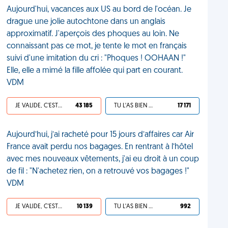
Aujourd'hui, vacances aux US au bord de l'océan. Je
drague une jolie autochtone dans un anglais
approximatif. J'aperçois des phoques au loin. Ne
connaissant pas ce mot, je tente le mot en français
suivi d'une imitation du cri : "Phoques ! OOHAAN !"
Elle, elle a mimé la fille affolée qui part en courant.
VDM
JE VALIDE, C'EST UNE VDM
43 185
TU L'AS BIEN MÉRITÉ
17 171
Aujourd’hui, j’ai racheté pour 15 jours d’affaires car Air
France avait perdu nos bagages. En rentrant à l’hôtel
avec mes nouveaux vêtements, j'ai eu droit à un coup
de fil : "N'achetez rien, on a retrouvé vos bagages !"
VDM
JE VALIDE, C'EST UNE VDM
10 139
TU L'AS BIEN MÉRITÉ
992