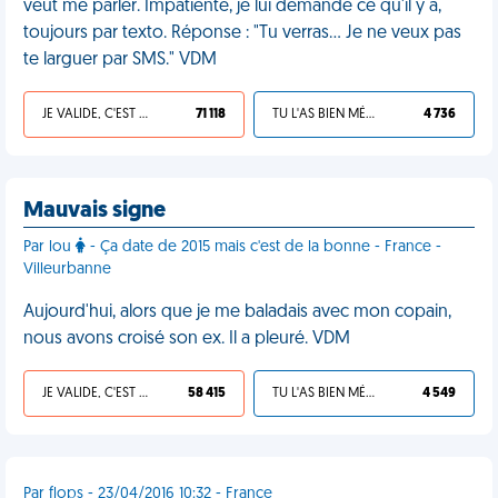
veut me parler. Impatiente, je lui demande ce qu'il y a,
toujours par texto. Réponse : "Tu verras… Je ne veux pas
te larguer par SMS." VDM
JE VALIDE, C'EST UNE VDM
71 118
TU L'AS BIEN MÉRITÉ
4 736
Mauvais signe
Par lou
- Ça date de 2015 mais c'est de la bonne - France -
Villeurbanne
Aujourd'hui, alors que je me baladais avec mon copain,
nous avons croisé son ex. Il a pleuré. VDM
JE VALIDE, C'EST UNE VDM
58 415
TU L'AS BIEN MÉRITÉ
4 549
Par flops - 23/04/2016 10:32 - France