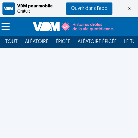
VDM pour mobile
Ouvrir dans l'app
×
Gratuit
TOUT
ALÉATOIRE
ÉPICÉE
ALÉATOIRE ÉPICÉE
LE TO