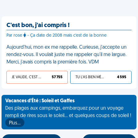
C'est bon, j'ai compris !
Par rose
- Ça date de 2008 mais c'est de la bonne
Aujourd'hui, mon ex me rappelle. Curieuse, j'accepte un
rendez-vous. Il voulait juste me rappeler qu'il me largue.
Merci, j'avais compris la première fois. VDM
JE VALIDE, C'EST UNE VDM
57 755
TU L'AS BIEN MÉRITÉ
4 595
Vacances d'Été : Soleil et Gaffes
Des plages aux campings, embarquez pour un voyage
rempli de rires sous le soleil... et quelques coups de soleil !
Plus…