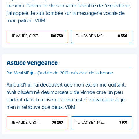
inconnu. Désireuse de connaitre l'identité de l'expéditeur,
j'ai appelé. Je suis tombée sur la messagerie vocale de
mon patron. VDM
JE VALIDE, C'EST UNE VDM
100 730
TU L'AS BIEN MÉRITÉ
8 536
Astuce vengeance
Par MeatME
- Ça date de 2010 mais c'est de la bonne
Aujourd'hui, j'ai découvert que mon ex, en me quittant,
avait disséminé des morceaux de viande crue un peu
partout dans la maison. L'odeur est épouvantable et je
n'en ai retrouvé que deux. VDM
JE VALIDE, C'EST UNE VDM
76 257
TU L'AS BIEN MÉRITÉ
7 971