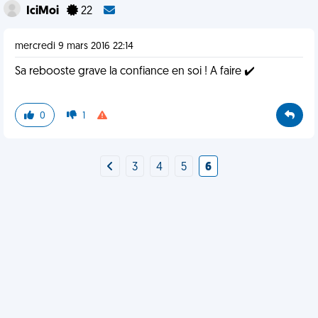
IciMoi
22
mercredi 9 mars 2016 22:14
Sa rebooste grave la confiance en soi ! A faire ✔️
0
1
3
4
5
6