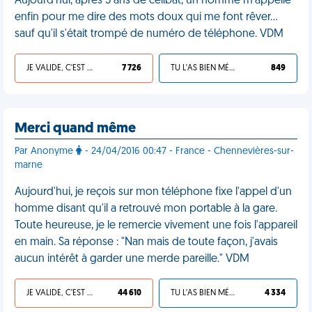
Aujourd'hui, après 3 ans de célibat, un homme m'appelle
enfin pour me dire des mots doux qui me font rêver…
sauf qu'il s'était trompé de numéro de téléphone. VDM
JE VALIDE, C'EST UNE VDM
7 726
TU L'AS BIEN MÉRITÉ
849
Merci quand même
Par Anonyme
- 24/04/2016 00:47 - France - Chennevières-sur-
marne
Aujourd'hui, je reçois sur mon téléphone fixe l'appel d'un
homme disant qu'il a retrouvé mon portable à la gare.
Toute heureuse, je le remercie vivement une fois l'appareil
en main. Sa réponse : "Nan mais de toute façon, j'avais
aucun intérêt à garder une merde pareille." VDM
JE VALIDE, C'EST UNE VDM
44 610
TU L'AS BIEN MÉRITÉ
4 334