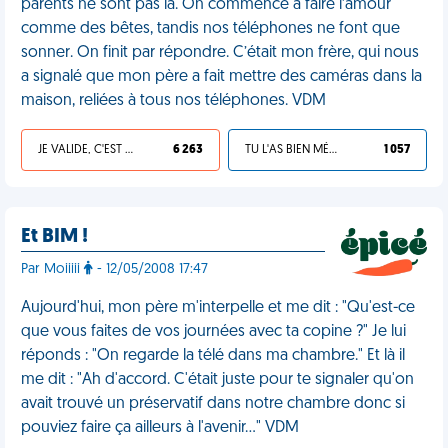
parents ne sont pas là. On commence à faire l’amour
comme des bêtes, tandis nos téléphones ne font que
sonner. On finit par répondre. C’était mon frère, qui nous
a signalé que mon père a fait mettre des caméras dans la
maison, reliées à tous nos téléphones. VDM
JE VALIDE, C'EST UNE VDM
6 263
TU L'AS BIEN MÉRITÉ
1 057
Et BIM !
Par Moiiiii
- 12/05/2008 17:47
Aujourd'hui, mon père m'interpelle et me dit : "Qu'est-ce
que vous faites de vos journées avec ta copine ?" Je lui
réponds : "On regarde la télé dans ma chambre." Et là il
me dit : "Ah d'accord. C'était juste pour te signaler qu'on
avait trouvé un préservatif dans notre chambre donc si
pouviez faire ça ailleurs à l'avenir…" VDM