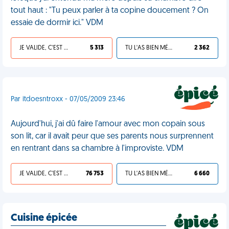
tout haut : "Tu peux parler à ta copine doucement ? On
essaie de dormir ici." VDM
JE VALIDE, C'EST UNE VDM
5 313
TU L'AS BIEN MÉRITÉ
2 362
Par itdoesntroxx - 07/05/2009 23:46
Aujourd'hui, j'ai dû faire l'amour avec mon copain sous
son lit, car il avait peur que ses parents nous surprennent
en rentrant dans sa chambre à l'improviste. VDM
JE VALIDE, C'EST UNE VDM
76 753
TU L'AS BIEN MÉRITÉ
6 660
Cuisine épicée