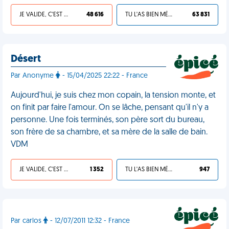
JE VALIDE, C'EST UNE VDM
48 616
TU L'AS BIEN MÉRITÉ
63 831
Désert
Par Anonyme
- 15/04/2025 22:22 - France
Aujourd'hui, je suis chez mon copain, la tension monte, et
on finit par faire l'amour. On se lâche, pensant qu'il n'y a
personne. Une fois terminés, son père sort du bureau,
son frère de sa chambre, et sa mère de la salle de bain.
VDM
JE VALIDE, C'EST UNE VDM
1 352
TU L'AS BIEN MÉRITÉ
947
Par carlos
- 12/07/2011 12:32 - France