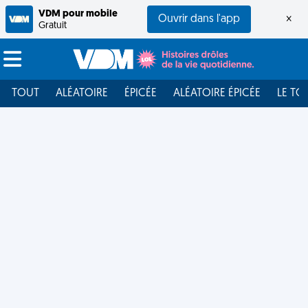
VDM pour mobile
Ouvrir dans l'app
×
Gratuit
TOUT
ALÉATOIRE
ÉPICÉE
ALÉATOIRE ÉPICÉE
LE TO