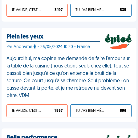
JE VALIDE, C'EST UNE VDM
3 197
TU L'AS BIEN MÉRITÉ
535
Plein les yeux
Par Anonyme
- 26/05/2024 10:20 - France
Aujourd'hui, ma copine me demande de faire l'amour sur
la table de la cuisine (nous étions seuls chez elle). Tout se
passait bien jusqu'à ce qu'on entende le bruit de la
serrure. On court jusqu'à sa chambre. Seul problème : on
passe devant la porte, et je me retrouve nu devant son
père. VDM
JE VALIDE, C'EST UNE VDM
1 557
TU L'AS BIEN MÉRITÉ
896
Belle performance