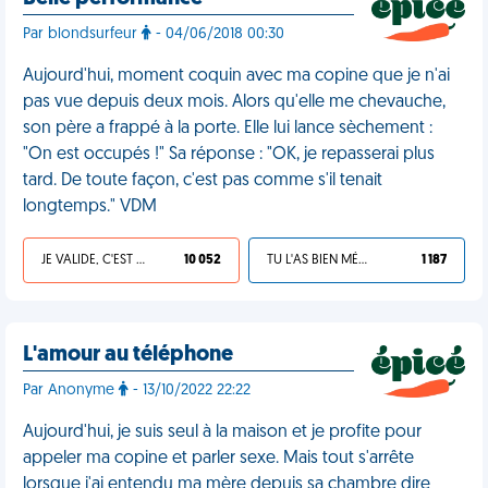
Par blondsurfeur
- 04/06/2018 00:30
Aujourd'hui, moment coquin avec ma copine que je n'ai
pas vue depuis deux mois. Alors qu'elle me chevauche,
son père a frappé à la porte. Elle lui lance sèchement :
"On est occupés !" Sa réponse : "OK, je repasserai plus
tard. De toute façon, c'est pas comme s'il tenait
longtemps." VDM
JE VALIDE, C'EST UNE VDM
10 052
TU L'AS BIEN MÉRITÉ
1 187
L'amour au téléphone
Par Anonyme
- 13/10/2022 22:22
Aujourd'hui, je suis seul à la maison et je profite pour
appeler ma copine et parler sexe. Mais tout s'arrête
lorsque j'ai entendu ma mère depuis sa chambre dire