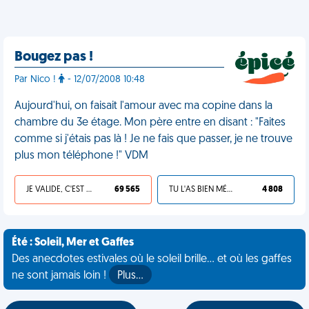
Bougez pas !
Par Nico !
- 12/07/2008 10:48
Aujourd'hui, on faisait l'amour avec ma copine dans la
chambre du 3e étage. Mon père entre en disant : "Faites
comme si j'étais pas là ! Je ne fais que passer, je ne trouve
plus mon téléphone !" VDM
JE VALIDE, C'EST UNE VDM
69 565
TU L'AS BIEN MÉRITÉ
4 808
Été : Soleil, Mer et Gaffes
Des anecdotes estivales où le soleil brille... et où les gaffes
ne sont jamais loin !
Plus…