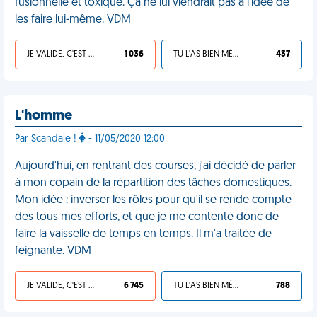
fusionnelle et toxique. Ça ne lui viendrait pas à l’idée de
les faire lui-même. VDM
JE VALIDE, C'EST UNE VDM
1 036
TU L'AS BIEN MÉRITÉ
437
L'homme
Par Scandale !
- 11/05/2020 12:00
Aujourd'hui, en rentrant des courses, j'ai décidé de parler
à mon copain de la répartition des tâches domestiques.
Mon idée : inverser les rôles pour qu'il se rende compte
des tous mes efforts, et que je me contente donc de
faire la vaisselle de temps en temps. Il m'a traitée de
feignante. VDM
JE VALIDE, C'EST UNE VDM
6 745
TU L'AS BIEN MÉRITÉ
788