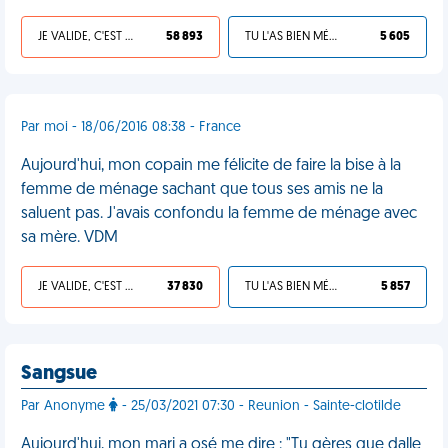
JE VALIDE, C'EST UNE VDM
58 893
TU L'AS BIEN MÉRITÉ
5 605
Par moi - 18/06/2016 08:38 - France
Aujourd'hui, mon copain me félicite de faire la bise à la
femme de ménage sachant que tous ses amis ne la
saluent pas. J'avais confondu la femme de ménage avec
sa mère. VDM
JE VALIDE, C'EST UNE VDM
37 830
TU L'AS BIEN MÉRITÉ
5 857
Sangsue
Par Anonyme
- 25/03/2021 07:30 - Reunion - Sainte-clotilde
Aujourd'hui, mon mari a osé me dire : "Tu gères que dalle