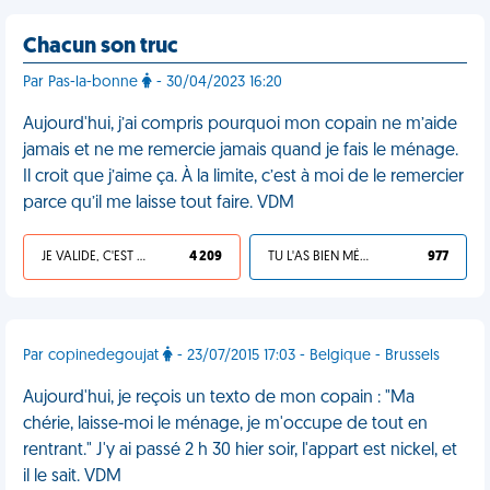
Chacun son truc
Par Pas-la-bonne
- 30/04/2023 16:20
Aujourd'hui, j’ai compris pourquoi mon copain ne m’aide
jamais et ne me remercie jamais quand je fais le ménage.
Il croit que j’aime ça. À la limite, c’est à moi de le remercier
parce qu’il me laisse tout faire. VDM
JE VALIDE, C'EST UNE VDM
4 209
TU L'AS BIEN MÉRITÉ
977
Par copinedegoujat
- 23/07/2015 17:03 - Belgique - Brussels
Aujourd'hui, je reçois un texto de mon copain : "Ma
chérie, laisse-moi le ménage, je m'occupe de tout en
rentrant." J'y ai passé 2 h 30 hier soir, l'appart est nickel, et
il le sait. VDM