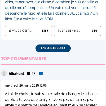
vider, et nettoyer, elle clame ô combien je suis gentille et
qu'elle me récompensera. Un voisin est venu m'aider à
descendre le frigo, et elle lui a donné 80€. Et à moi ? Oh,
Rien. Elle a évité le sujet. VDM
JE VALIDE, C'EST UNE VDM
1 357
TU L'AS BIEN MÉRITÉ
380
ENCORE, ENCORE !
TOP COMMENTAIRES
hibahunt
28
mercredi 26 mars 2025 15:05
A toi de choisir, tu subis, tu essaie de changer les choses
ou alors tu vois que tu n'y arriveras pas ou tu n'as pas
envie d'y mettre de l'énergie et il vaut mieux se séparer