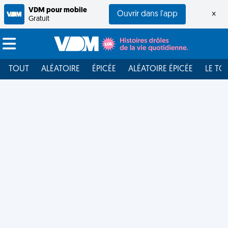
VDM pour mobile
Ouvrir dans l'app
×
Gratuit
TOUT
ALÉATOIRE
ÉPICÉE
ALÉATOIRE ÉPICÉE
LE TO