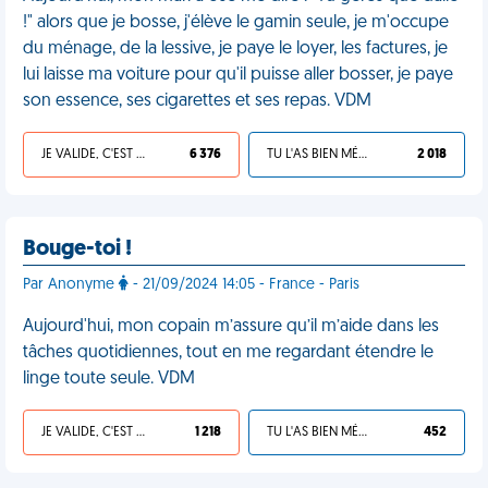
!" alors que je bosse, j'élève le gamin seule, je m'occupe
du ménage, de la lessive, je paye le loyer, les factures, je
lui laisse ma voiture pour qu'il puisse aller bosser, je paye
son essence, ses cigarettes et ses repas. VDM
JE VALIDE, C'EST UNE VDM
6 376
TU L'AS BIEN MÉRITÉ
2 018
Bouge-toi !
Par Anonyme
- 21/09/2024 14:05 - France - Paris
Aujourd'hui, mon copain m’assure qu’il m’aide dans les
tâches quotidiennes, tout en me regardant étendre le
linge toute seule. VDM
JE VALIDE, C'EST UNE VDM
1 218
TU L'AS BIEN MÉRITÉ
452