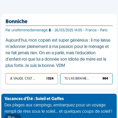
Bonniche
Par unefemmedemenage
- 26/03/2025 14:05 - France - Paris
Aujourd'hui, mon copain est super généreux : il me laisse
m'adonner pleinement à ma passion pour le ménage et
ne fait jamais rien. On en a parlé, mais l'éducation
d'enfant-roi que lui a donnée son idiote de mère est la
plus forte. Je suis la bonne. VDM
JE VALIDE, C'EST UNE VDM
1 324
TU L'AS BIEN MÉRITÉ
984
Vacances d'Été : Soleil et Gaffes
Des plages aux campings, embarquez pour un voyage
rempli de rires sous le soleil... et quelques coups de soleil !