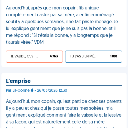
Aujourd'hui, après que mon copain, fils unique
complètement castré par sa mère, a enfin emménagé
seul il y a quelques semaines, il ne fait pas le ménage. Je
lui explique gentiment que je ne suis pas la bonne, et il
me répond : "Si t’étais la bonne, y a longtemps que je
t’aurais virée." VDM
JE VALIDE, C'EST UNE VDM
4 763
TU L'AS BIEN MÉRITÉ
1 010
L'emprise
Par La-bonne
- 26/03/2026 12:30
Aujourd'hui, mon copain, qui est parti de chez ses parents
il y a peu et chez qui je passe toutes mes soirées, m’a
gentiment expliqué comment faire la vaisselle et la lessive
à sa façon, qui est naturellement celle de sa mère