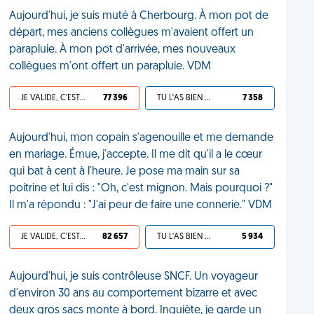
Aujourd'hui, je suis muté à Cherbourg. À mon pot de
départ, mes anciens collègues m'avaient offert un
parapluie. À mon pot d'arrivée, mes nouveaux
collègues m'ont offert un parapluie. VDM
JE VALIDE, C'EST UNE VDM
77 396
TU L'AS BIEN MÉRITÉ
7 358
Aujourd'hui, mon copain s'agenouille et me demande
en mariage. Émue, j'accepte. Il me dit qu'il a le cœur
qui bat à cent à l'heure. Je pose ma main sur sa
poitrine et lui dis : "Oh, c'est mignon. Mais pourquoi ?"
Il m'a répondu : "J'ai peur de faire une connerie." VDM
JE VALIDE, C'EST UNE VDM
82 657
TU L'AS BIEN MÉRITÉ
5 934
Aujourd'hui, je suis contrôleuse SNCF. Un voyageur
d'environ 30 ans au comportement bizarre et avec
deux gros sacs monte à bord. Inquiète, je garde un