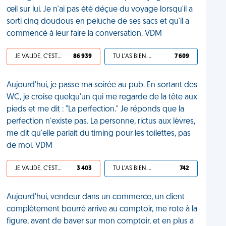
œil sur lui. Je n'ai pas été déçue du voyage lorsqu'il a
sorti cinq doudous en peluche de ses sacs et qu'il a
commencé à leur faire la conversation. VDM
JE VALIDE, C'EST UNE VDM
86 939
TU L'AS BIEN MÉRITÉ
7 609
Aujourd'hui, je passe ma soirée au pub. En sortant des
WC, je croise quelqu'un qui me regarde de la tête aux
pieds et me dit : "La perfection." Je réponds que la
perfection n'existe pas. La personne, rictus aux lèvres,
me dit qu'elle parlait du timing pour les toilettes, pas
de moi. VDM
JE VALIDE, C'EST UNE VDM
3 403
TU L'AS BIEN MÉRITÉ
742
Aujourd'hui, vendeur dans un commerce, un client
complètement bourré arrive au comptoir, me rote à la
figure, avant de baver sur mon comptoir, et en plus a