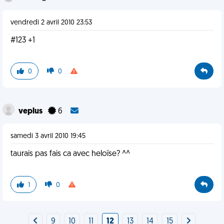
vendredi 2 avril 2010 23:53
#123 +1
0
0
veplus
6
samedi 3 avril 2010 19:45
taurais pas fais ca avec heloïse? ^^
1
0
9
10
11
12
13
14
15