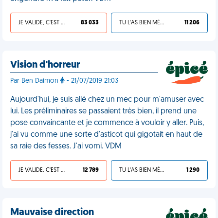
JE VALIDE, C'EST UNE VDM
83 033
TU L'AS BIEN MÉRITÉ
11 206
Vision d'horreur
Par Ben Daimon
- 21/07/2019 21:03
Aujourd'hui, je suis allé chez un mec pour m'amuser avec
lui. Les préliminaires se passaient très bien, il prend une
pose convaincante et je commence à vouloir y aller. Puis,
j'ai vu comme une sorte d'asticot qui gigotait en haut de
sa raie des fesses. J'ai vomi. VDM
JE VALIDE, C'EST UNE VDM
12 789
TU L'AS BIEN MÉRITÉ
1 290
Mauvaise direction