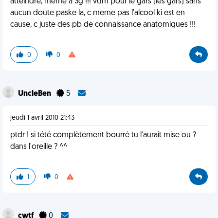
atteindre, meme a 3g !!! vdm pour le gars (les gars) sans
aucun doute paske la, c meme pas l'alcool ki est en
cause, c juste des pb de connaissance anatomiques !!!
0
0
UncleBen
5
jeudi 1 avril 2010 21:43
ptdr ! si tété complètement bourré tu l'aurait mise ou ?
dans l'oreille ? ^^
1
0
cwtf
0