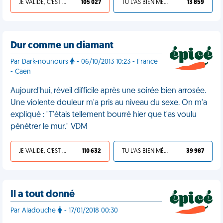
JE VALIDE, C'EST UNE VDM
105 027
TU L'AS BIEN MÉRITÉ
13 859
Dur comme un diamant
Par Dark-nounours
- 06/10/2013 10:23 - France
- Caen
Aujourd'hui, réveil difficile après une soirée bien arrosée.
Une violente douleur m'a pris au niveau du sexe. On m'a
expliqué : "T'étais tellement bourré hier que t'as voulu
pénétrer le mur." VDM
JE VALIDE, C'EST UNE VDM
110 632
TU L'AS BIEN MÉRITÉ
39 987
Il a tout donné
Par Aladouche
- 17/01/2018 00:30