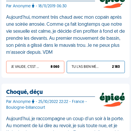
Par Anonyme
- 18/11/2019 06:30
Aujourd'hui, moment très chaud avec mon copain après
une soirée arrosée. Comme ça fait longtemps que notre
vie sexuelle est calme, je décide d'en profiter à fond et de
prendre les devants. Au premier mouvement de bassin,
son pénis a glissé dans le mauvais trou. Je ne peux plus
m’asseoir depuis. VDM
JE VALIDE, C'EST UNE VDM
8 060
TU L'AS BIEN MÉRITÉ
2 183
Choqué, déçu
Par Anonyme
- 25/10/2022 22:22 - France -
Boulogne-billancourt
Aujourd'hui, je raccompagne un coup d'un soir à la porte.
Au moment de lui dire au revoir, je suis toute nue, et je