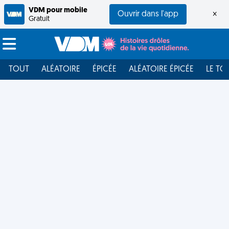
VDM pour mobile
Ouvrir dans l'app
×
Gratuit
TOUT
ALÉATOIRE
ÉPICÉE
ALÉATOIRE ÉPICÉE
LE TO