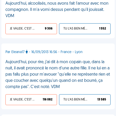
Aujourd'hui, alcoolisés, nous avons fait l'amour avec mon
compagnon. Il m'a vomi dessus pendant qu'il jouissait.
VDM
JE VALIDE, C'EST UNE VDM
9 306
TU L'AS BIEN MÉRITÉ
1 552
Par Eleana17
- 16/09/2013 16:56 - France - Lyon
Aujourd'hui, pour rire, j'ai dit à mon copain que, dans la
nuit, il avait prononcé le nom d'une autre fille. Il ne lui en a
pas fallu plus pour m'avouer "qu'elle ne représente rien et
que coucher avec quelqu'un quand on est bourré, ça
compte pas". C'est noté. VDM
JE VALIDE, C'EST UNE VDM
116 082
TU L'AS BIEN MÉRITÉ
13 585