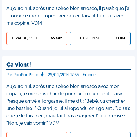
Aujourd'hui, après une soirée bien arrosée, il paraît que j'ai
prononcé mon propre prénom en faisant l'amour avec
ma copine. VDM
JE VALIDE, C'EST UNE VDM
65 692
TU L'AS BIEN MÉRITÉ
13 414
Ça vient !
Par PooPooPidou
- 26/04/2014 17:55 - France
Aujourd'hui, après une soirée bien arrosée avec mon
copain, je me sens chaude pour lui faire un petit plaisir.
Presque arrivé à l'orgasme, il me dit : "Bébé, va chercher
une bassine !" Quand je lui ai répondu en rigolant : "Je sais
que je le fais bien, mais faut pas exagérer !", il a précisé :
"Non, je vais vomir." VDM