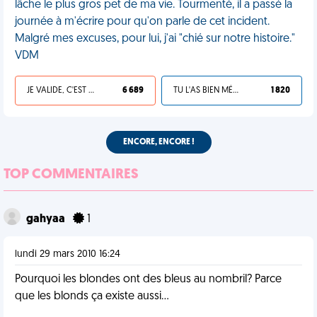
lâche le plus gros pet de ma vie. Tourmenté, il a passé la
journée à m'écrire pour qu'on parle de cet incident.
Malgré mes excuses, pour lui, j'ai "chié sur notre histoire."
VDM
JE VALIDE, C'EST UNE VDM
6 689
TU L'AS BIEN MÉRITÉ
1 820
ENCORE, ENCORE !
TOP COMMENTAIRES
gahyaa
1
lundi 29 mars 2010 16:24
Pourquoi les blondes ont des bleus au nombril? Parce
que les blonds ça existe aussi...