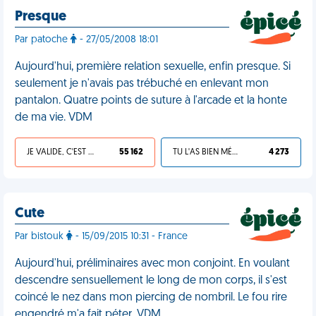
Presque
Par patoche
- 27/05/2008 18:01
Aujourd'hui, première relation sexuelle, enfin presque. Si
seulement je n'avais pas trébuché en enlevant mon
pantalon. Quatre points de suture à l'arcade et la honte
de ma vie. VDM
JE VALIDE, C'EST UNE VDM
55 162
TU L'AS BIEN MÉRITÉ
4 273
Cute
Par bistouk
- 15/09/2015 10:31 - France
Aujourd'hui, préliminaires avec mon conjoint. En voulant
descendre sensuellement le long de mon corps, il s'est
coincé le nez dans mon piercing de nombril. Le fou rire
engendré m'a fait péter. VDM