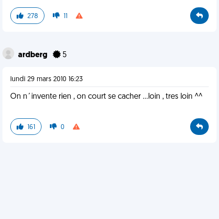
278
11
ardberg
5
lundi 29 mars 2010 16:23
On n´invente rien , on court se cacher ...loin , tres loin ^^
161
0