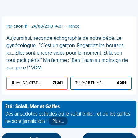
Par elton
- 24/08/2010 14:01 - France
Aujourd'hui, seconde échographie de notre bébé. Le
gynécologue : "C'est un garçon. Regardez les bourses,
ici... Elles sont encore vides pour le moment. Et là, son
tout petit pénis." Ma femme : "Ben il aura au moins ça de
son père !" VDM
JE VALIDE, C'EST UNE VDM
74 261
TU L'AS BIEN MÉRITÉ
6 254
Été : Soleil, Mer et Gaffes
Des anecdotes estivales où le soleil brille... et où les gaffes
ne sont jamais loin !
Plus…