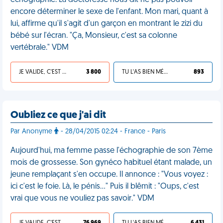
échographie. La doctoresse nous dit ne pas pouvoir
encore déterminer le sexe de l'enfant. Mon mari, quant à
lui, affirme qu'il s'agit d'un garçon en montrant le zizi du
bébé sur l'écran. "Ça, Monsieur, c'est sa colonne
vertébrale." VDM
JE VALIDE, C'EST UNE VDM
3 800
TU L'AS BIEN MÉRITÉ
893
Oubliez ce que j'ai dit
Par Anonyme
- 28/04/2015 02:24 - France - Paris
Aujourd'hui, ma femme passe l'échographie de son 7ème
mois de grossesse. Son gynéco habituel étant malade, un
jeune remplaçant s'en occupe. Il annonce : "Vous voyez :
ici c'est le foie. Là, le pénis…" Puis il blêmit : "Oups, c'est
vrai que vous ne vouliez pas savoir." VDM