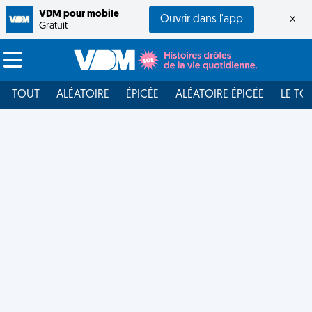
VDM pour mobile
Ouvrir dans l'app
×
Gratuit
TOUT
ALÉATOIRE
ÉPICÉE
ALÉATOIRE ÉPICÉE
LE TO