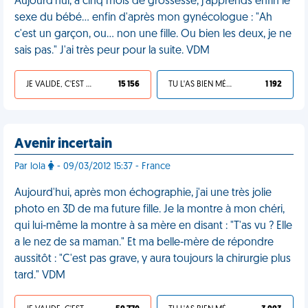
Aujourd'hui, à cinq mois de grossesse, j'apprends enfin le
sexe du bébé… enfin d'après mon gynécologue : "Ah
c'est un garçon, ou… non une fille. Ou bien les deux, je ne
sais pas." J'ai très peur pour la suite. VDM
JE VALIDE, C'EST UNE VDM
15 156
TU L'AS BIEN MÉRITÉ
1 192
Avenir incertain
Par lola
- 09/03/2012 15:37 - France
Aujourd'hui, après mon échographie, j'ai une très jolie
photo en 3D de ma future fille. Je la montre à mon chéri,
qui lui-même la montre à sa mère en disant : "T'as vu ? Elle
a le nez de sa maman." Et ma belle-mère de répondre
aussitôt : "C'est pas grave, y aura toujours la chirurgie plus
tard." VDM