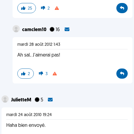
25
2
camclem10
16
mardi 28 août 2012 1:43
Ah sal.. J'aimerai pas!
2
3
JulietteM
5
mardi 24 août 2010 19:24
Haha bien envoyé.