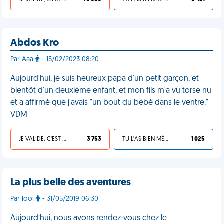
JE VALIDE, C'EST UNE VDM
76 969
TU L'AS BIEN MÉRITÉ
6 431
Abdos Kro
Par Aaa
- 15/02/2023 08:20
Aujourd'hui, je suis heureux papa d'un petit garçon, et
bientôt d'un deuxième enfant, et mon fils m'a vu torse nu
et a affirmé que j'avais "un bout du bébé dans le ventre."
VDM
JE VALIDE, C'EST UNE VDM
3 753
TU L'AS BIEN MÉRITÉ
1 025
La plus belle des aventures
Par lool
- 31/05/2019 06:30
Aujourd’hui, nous avons rendez-vous chez le