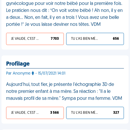
gynécologue pour voir notre bébé pour la première fois.
Le praticien nous dit : “On voit votre bébé ! Ah non, il y en
a deux... Non, en fait, il y en a trois ! Vous avez une belle
portée !” Je vous laisse deviner nos têtes. VDM
JE VALIDE, C'EST UNE VDM
7 703
TU L'AS BIEN MÉRITÉ
656
Profilage
Par Anonyme
- 15/07/2021 14:01
Aujourd'hui, tout fier, je présente l'échographie 3D de
notre premier enfant à ma mère. Sa réaction : "Il a le
mauvais profil de sa mère." Sympa pour ma femme. VDM
JE VALIDE, C'EST UNE VDM
3 566
TU L'AS BIEN MÉRITÉ
327