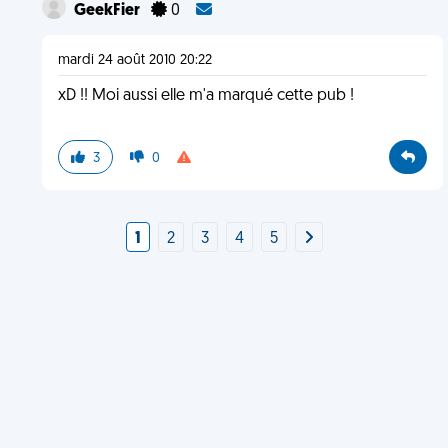
GeekFier
0
mardi 24 août 2010 20:22
xD !! Moi aussi elle m'a marqué cette pub !
3
0
1
2
3
4
5