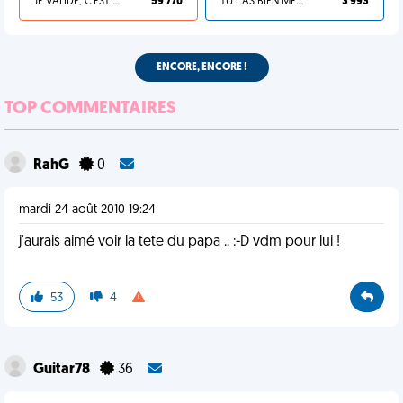
JE VALIDE, C'EST UNE VDM
59 770
TU L'AS BIEN MÉRITÉ
3 993
ENCORE, ENCORE !
TOP COMMENTAIRES
RahG
0
mardi 24 août 2010 19:24
j'aurais aimé voir la tete du papa .. :-D vdm pour lui !
53
4
Guitar78
36