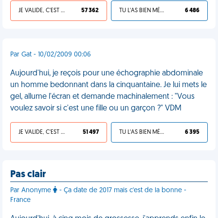
JE VALIDE, C'EST UNE VDM
57 362
TU L'AS BIEN MÉRITÉ
6 486
Par Gat - 10/02/2009 00:06
Aujourd'hui, je reçois pour une échographie abdominale
un homme bedonnant dans la cinquantaine. Je lui mets le
gel, allume l'écran et demande machinalement : "Vous
voulez savoir si c'est une fille ou un garçon ?" VDM
JE VALIDE, C'EST UNE VDM
51 497
TU L'AS BIEN MÉRITÉ
6 395
Pas clair
Par Anonyme
- Ça date de 2017 mais c'est de la bonne -
France