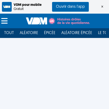
VDM pour mobile
Ouvrir dans l'app
×
Gratuit
TOUT
ALÉATOIRE
ÉPICÉE
ALÉATOIRE ÉPICÉE
LE TO