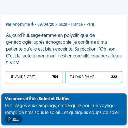
Par Anonyme
- 09/04/2017 18:28 - France - Paris
Aujourd'hui, sage-femme en polyclinique de
gynécologie, après échographie, je confirme à ma
patiente qu'elle est bien enceinte. Sa réaction: "Oh non...
C'est la faute à mon mari, il est encore allé coucher ailleurs
!" VDM
JE VALIDE, C'EST UNE VDM
754
TU L'AS BIEN MÉRITÉ
222
Vacances d'Été : Soleil et Gaffes
Des plages aux campings, embarquez pour un voyage
rempli de rires sous le soleil... et quelques coups de soleil !
Plus…