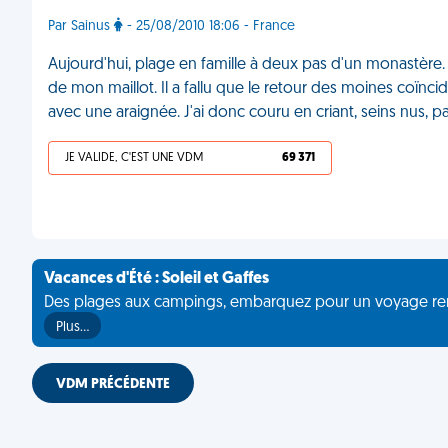
Par Sainus
- 25/08/2010 18:06 - France
Aujourd'hui, plage en famille à deux pas d'un monastère. 
de mon maillot. Il a fallu que le retour des moines coï
avec une araignée. J'ai donc couru en criant, seins nus, 
JE VALIDE, C'EST UNE VDM
69 371
Vacances d'Été : Soleil et Gaffes
Des plages aux campings, embarquez pour un voyage rempli 
Plus…
VDM PRÉCÉDENTE