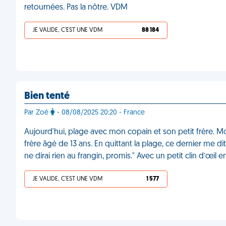
retournées. Pas la nôtre. VDM
JE VALIDE, C'EST UNE VDM
88 184
Bien tenté
Par Zoé
- 08/08/2025 20:20 - France
Aujourd'hui, plage avec mon copain et son petit frère. Mo
frère âgé de 13 ans. En quittant la plage, ce dernier me di
ne dirai rien au frangin, promis." Avec un petit clin d’œil
JE VALIDE, C'EST UNE VDM
1 577