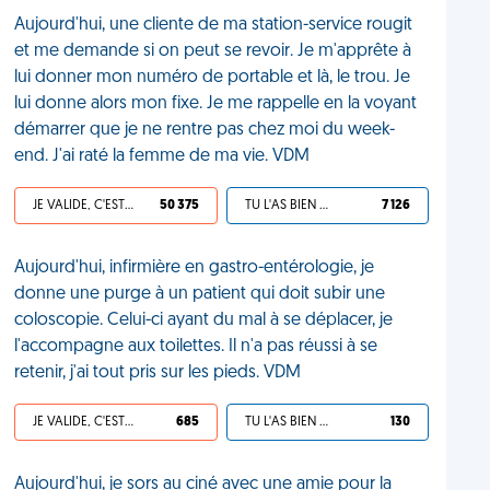
Aujourd'hui, une cliente de ma station-service rougit
et me demande si on peut se revoir. Je m'apprête à
lui donner mon numéro de portable et là, le trou. Je
lui donne alors mon fixe. Je me rappelle en la voyant
démarrer que je ne rentre pas chez moi du week-
end. J'ai raté la femme de ma vie. VDM
JE VALIDE, C'EST UNE VDM
50 375
TU L'AS BIEN MÉRITÉ
7 126
Aujourd'hui, infirmière en gastro-entérologie, je
donne une purge à un patient qui doit subir une
coloscopie. Celui-ci ayant du mal à se déplacer, je
l'accompagne aux toilettes. Il n'a pas réussi à se
retenir, j'ai tout pris sur les pieds. VDM
JE VALIDE, C'EST UNE VDM
685
TU L'AS BIEN MÉRITÉ
130
Aujourd'hui, je sors au ciné avec une amie pour la