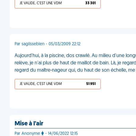
JE VALIDE, C'EST UNE VDM
33 301
Par saglissebien - 05/03/2009 22:12
Aujourd'hui, à la piscine, dos crawlé. Au milieu d'une lon
relève, je n'ai plus de haut de maillot de bain. Là, je rega
regard du maître-nageur qui, du haut de son échelle, me
JE VALIDE, C'EST UNE VDM
51 951
Mise à l'air
Par Anonyme
- 14/06/2022 12:15