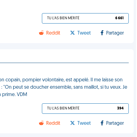
TU L'AS BIEN MÉRITÉ
6 661
Reddit
Tweet
Partager
n copain, pompier volontaire, est appelé. Il me laisse son
t : "On peut se doucher ensemble, sans maillot, si tu veux. Je
 en prime. VDM
TU L'AS BIEN MÉRITÉ
394
Reddit
Tweet
Partager