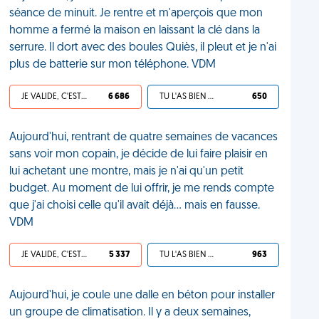
séance de minuit. Je rentre et m'aperçois que mon
homme a fermé la maison en laissant la clé dans la
serrure. Il dort avec des boules Quiès, il pleut et je n'ai
plus de batterie sur mon téléphone. VDM
JE VALIDE, C'EST UNE VDM
6 686
TU L'AS BIEN MÉRITÉ
650
Aujourd'hui, rentrant de quatre semaines de vacances
sans voir mon copain, je décide de lui faire plaisir en
lui achetant une montre, mais je n'ai qu'un petit
budget. Au moment de lui offrir, je me rends compte
que j'ai choisi celle qu'il avait déjà... mais en fausse.
VDM
JE VALIDE, C'EST UNE VDM
5 337
TU L'AS BIEN MÉRITÉ
963
Aujourd'hui, je coule une dalle en béton pour installer
un groupe de climatisation. Il y a deux semaines,