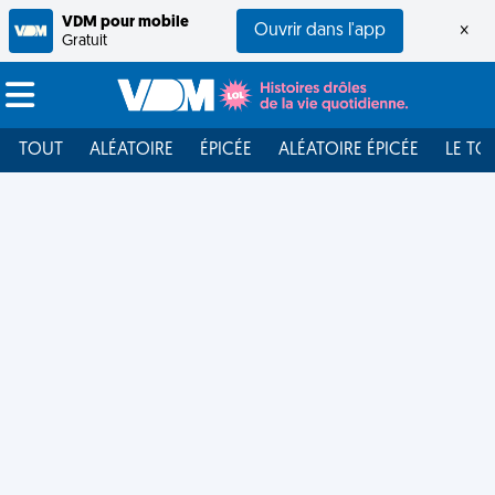
VDM pour mobile
Ouvrir dans l'app
×
Gratuit
TOUT
ALÉATOIRE
ÉPICÉE
ALÉATOIRE ÉPICÉE
LE TO