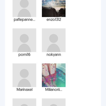
paflepanne...
enzo1312
pomi16
nokyann
Marinaxel
Milianorii...