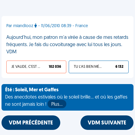
Par miandlooz
- 11/06/2010 08:39 - France
Aujourd'hui, mon patron m'a virée à cause de mes retards
fréquents. Je fais du covoiturage avec lui tous les jours.
VDM
JE VALIDE, C'EST UNE VDM
102 036
TU L'AS BIEN MÉRITÉ
6 132
Été : Soleil, Mer et Gaffes
Des anecdotes estivales où le soleil brille... et où les gaffes
ne sont jamais loin !
Plus…
VDM PRÉCÉDENTE
VDM SUIVANTE