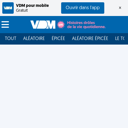
VDM pour mobile
Ouvrir dans l'app
×
Gratuit
TOUT
ALÉATOIRE
ÉPICÉE
ALÉATOIRE ÉPICÉE
LE TO