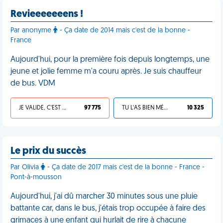
Revieeeeeeens !
Par anonyme
- Ça date de 2014 mais c'est de la bonne -
France
Aujourd'hui, pour la première fois depuis longtemps, une
jeune et jolie femme m'a couru après. Je suis chauffeur
de bus. VDM
JE VALIDE, C'EST UNE VDM
97 775
TU L'AS BIEN MÉRITÉ
10 325
Le prix du succès
Par Olivia
- Ça date de 2017 mais c'est de la bonne - France -
Pont-à-mousson
Aujourd'hui, j'ai dû marcher 30 minutes sous une pluie
battante car, dans le bus, j'étais trop occupée à faire des
grimaces à une enfant qui hurlait de rire à chacune