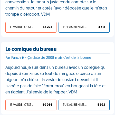
conversation. Je me suis juste rendu compte sur le
chemin du retour et après l'avoir déposée que je m'étais
trompé d'aéroport. VDM
JE VALIDE, C'EST UNE VDM
36 227
TU L'AS BIEN MÉRITÉ
4 318
Le comique du bureau
Par Fanch
- Ça date de 2008 mais c'est de la bonne
Aujourd'hui, je suis dans un bureau avec un collègue qui
depuis 3 semaines se fout de ma gueule parce qu'un
pigeon m'a chié sur la veste de costard devant lui. Il
n'arrête pas de faire "Rrrrourrrou" en bougeant la tête et
en rigolant. J'ai envie de le frapper. VDM
JE VALIDE, C'EST UNE VDM
60 064
TU L'AS BIEN MÉRITÉ
5 922