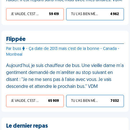
l'aider. Il est reparti sans moi, mais avec mes affaires. VDM
JE VALIDE, C'EST UNE VDM
59 419
TU L'AS BIEN MÉRITÉ
4 962
Flippée
Par buss
- Ça date de 2013 mais c'est de la bonne - Canada -
Montreal
Aujourd'hui, je suis chauffeur de bus. Une vieille dame m'a
gentiment demandé de m'arrêter au stop suivant en
disant : "Je ne me sens pas à l'aise avec vous. Je vais
descendre et attendre le prochain bus." VDM
JE VALIDE, C'EST UNE VDM
65 909
TU L'AS BIEN MÉRITÉ
7 032
Le dernier repas