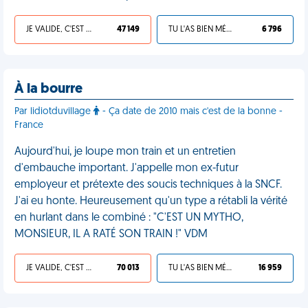
JE VALIDE, C'EST UNE VDM
47 149
TU L'AS BIEN MÉRITÉ
6 796
À la bourre
Par lidiotduvillage
- Ça date de 2010 mais c'est de la bonne -
France
Aujourd'hui, je loupe mon train et un entretien
d'embauche important. J'appelle mon ex-futur
employeur et prétexte des soucis techniques à la SNCF.
J'ai eu honte. Heureusement qu'un type a rétabli la vérité
en hurlant dans le combiné : "C'EST UN MYTHO,
MONSIEUR, IL A RATÉ SON TRAIN !" VDM
JE VALIDE, C'EST UNE VDM
70 013
TU L'AS BIEN MÉRITÉ
16 959