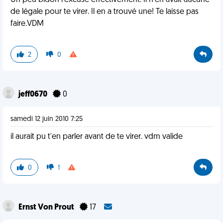
Un peu bidon l'excuse effectivement. Il n'en avait aucune
de légale pour te virer. Il en a trouvé une! Te laisse pas
faire.VDM
2
0
jeff0670
0
samedi 12 juin 2010 7:25
il aurait pu t'en parler avant de te virer. vdm valide
0
1
Ernst Von Prout
17