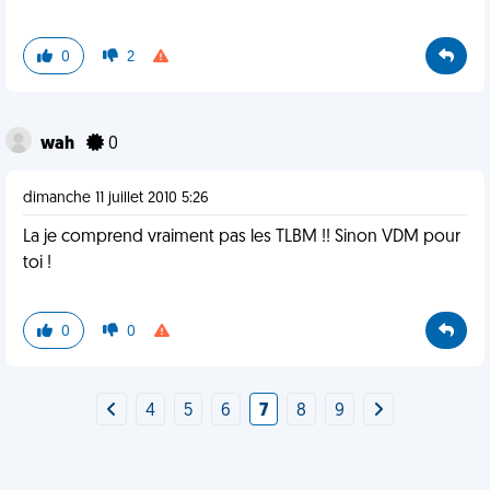
0
2
wah
0
dimanche 11 juillet 2010 5:26
La je comprend vraiment pas les TLBM !! Sinon VDM pour
toi !
0
0
4
5
6
7
8
9