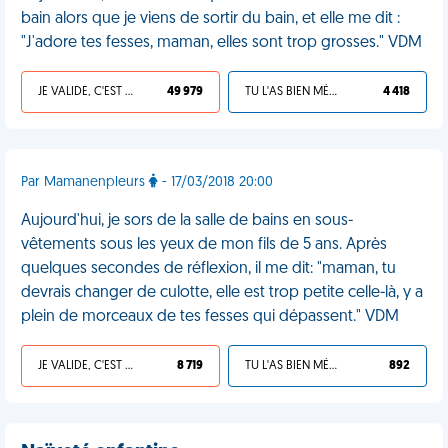
bain alors que je viens de sortir du bain, et elle me dit :
"J'adore tes fesses, maman, elles sont trop grosses." VDM
JE VALIDE, C'EST UNE VDM
49 979
TU L'AS BIEN MÉRITÉ
4 418
Par Mamanenpleurs
- 17/03/2018 20:00
Aujourd'hui, je sors de la salle de bains en sous-
vêtements sous les yeux de mon fils de 5 ans. Après
quelques secondes de réflexion, il me dit: "maman, tu
devrais changer de culotte, elle est trop petite celle-là, y a
plein de morceaux de tes fesses qui dépassent." VDM
JE VALIDE, C'EST UNE VDM
8 719
TU L'AS BIEN MÉRITÉ
892