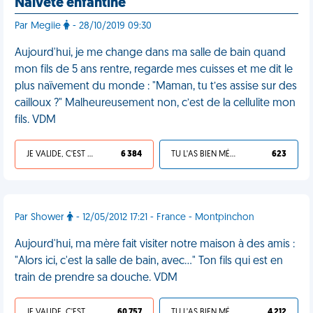
Naïveté enfantine
Par Megiie
- 28/10/2019 09:30
Aujourd'hui, je me change dans ma salle de bain quand
mon fils de 5 ans rentre, regarde mes cuisses et me dit le
plus naïvement du monde : "Maman, tu t’es assise sur des
cailloux ?" Malheureusement non, c’est de la cellulite mon
fils. VDM
JE VALIDE, C'EST UNE VDM
6 384
TU L'AS BIEN MÉRITÉ
623
Par Shower
- 12/05/2012 17:21 - France - Montpinchon
Aujourd'hui, ma mère fait visiter notre maison à des amis :
"Alors ici, c'est la salle de bain, avec…" Ton fils qui est en
train de prendre sa douche. VDM
JE VALIDE, C'EST UNE VDM
60 757
TU L'AS BIEN MÉRITÉ
4 212