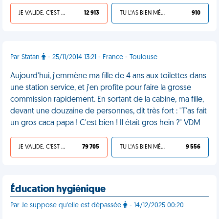
JE VALIDE, C'EST UNE VDM
12 913
TU L'AS BIEN MÉRITÉ
910
Par Statan
- 25/11/2014 13:21 - France - Toulouse
Aujourd'hui, j'emmène ma fille de 4 ans aux toilettes dans
une station service, et j'en profite pour faire la grosse
commission rapidement. En sortant de la cabine, ma fille,
devant une douzaine de personnes, dit très fort : "T'as fait
un gros caca papa ! C'est bien ! Il était gros hein ?" VDM
JE VALIDE, C'EST UNE VDM
79 705
TU L'AS BIEN MÉRITÉ
9 556
Éducation hygiénique
Par Je suppose qu'elle est dépassée
- 14/12/2025 00:20