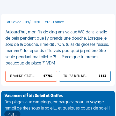
Par Sovee - 09/09/2011 17:17 - France
Aujourd'hui, mon fils de cinq ans va aux WC dans la salle
de bain pendant que j'y prends une douche. Lorsque je
sors de la douche, il me dit : "Oh, tu as de grosses fesses,
maman !" Je réponds : "Tu vois pourquoi je préfère être
seule pendant ma toilette ?! — Parce que tu prends
beaucoup de place ?" VDM
JE VALIDE, C'EST UNE VDM
67 782
TU L'AS BIEN MÉRITÉ
7 383
Vacances d'Été : Soleil et Gaffes
Des plages aux campings, embarquez pour un voyage
rempli de rires sous le soleil... et quelques coups de soleil !
Plus…