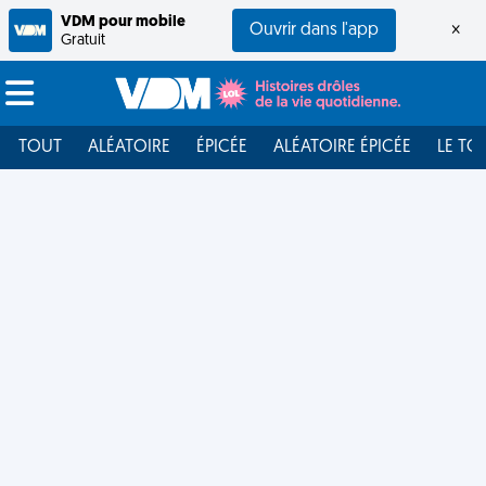
VDM pour mobile
Ouvrir dans l'app
×
Gratuit
TOUT
ALÉATOIRE
ÉPICÉE
ALÉATOIRE ÉPICÉE
LE TO