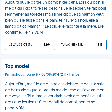
Aujourd'hui, je garde un bambin de 3 ans. Lors du bain, il
me dit qu'il doit faire ses besoins. Je le sèche vite fait pour
l'emmener au toilettes mais il me dit que sa maman veut
bien qu'il le fasse dans le bain. Je ris : "Mais non, elle a
jamais dit ça Maman !" Le soir, je le raconte à la mère. Elle
confirme. Hein ? VDM
JE VALIDE, C'EST UNE VDM
1 264
TU L'AS BIEN MÉRITÉ
315
Top model
Par raphouphoune
- 06/08/2014 12:11 - France
Aujourd'hui, ma fille de quatre ans débarque dans la salle
de bains alors que je prends ma douche et s'exclame en
me voyant : "Plus tard je voudrais avoir des nénés aussi
gros que les tiens." C'est gentil de complimenter son
papa. VDM