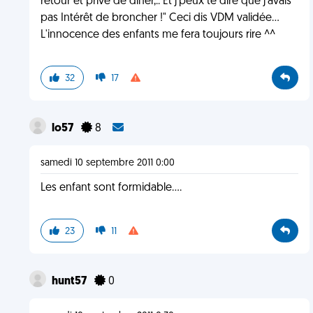
retour et privé de dîner,.. Et j'peux te dire que j'avais
pas Intérêt de broncher !" Ceci dis VDM validée...
L'innocence des enfants me fera toujours rire ^^
32
17
lo57
8
samedi 10 septembre 2011 0:00
Les enfant sont formidable....
23
11
hunt57
0