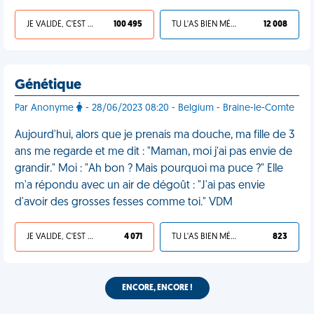
JE VALIDE, C'EST UNE VDM
100 495
TU L'AS BIEN MÉRITÉ
12 008
Génétique
Par Anonyme
- 28/06/2023 08:20 - Belgium - Braine-le-Comte
Aujourd'hui, alors que je prenais ma douche, ma fille de 3
ans me regarde et me dit : "Maman, moi j'ai pas envie de
grandir." Moi : "Ah bon ? Mais pourquoi ma puce ?" Elle
m'a répondu avec un air de dégoût : "J'ai pas envie
d'avoir des grosses fesses comme toi." VDM
JE VALIDE, C'EST UNE VDM
4 071
TU L'AS BIEN MÉRITÉ
823
ENCORE, ENCORE !