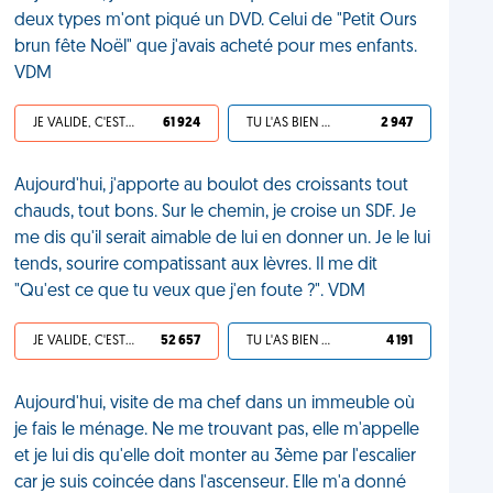
deux types m'ont piqué un DVD. Celui de "Petit Ours
brun fête Noël" que j'avais acheté pour mes enfants.
VDM
JE VALIDE, C'EST UNE VDM
61 924
TU L'AS BIEN MÉRITÉ
2 947
Aujourd'hui, j'apporte au boulot des croissants tout
chauds, tout bons. Sur le chemin, je croise un SDF. Je
me dis qu'il serait aimable de lui en donner un. Je le lui
tends, sourire compatissant aux lèvres. Il me dit
"Qu'est ce que tu veux que j'en foute ?". VDM
JE VALIDE, C'EST UNE VDM
52 657
TU L'AS BIEN MÉRITÉ
4 191
Aujourd'hui, visite de ma chef dans un immeuble où
je fais le ménage. Ne me trouvant pas, elle m'appelle
et je lui dis qu'elle doit monter au 3ème par l'escalier
car je suis coincée dans l'ascenseur. Elle m'a donné