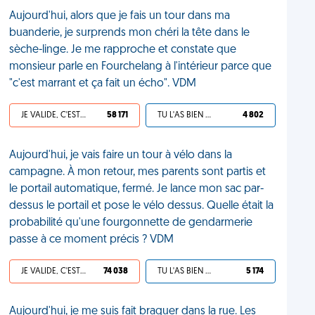
Aujourd'hui, alors que je fais un tour dans ma
buanderie, je surprends mon chéri la tête dans le
sèche-linge. Je me rapproche et constate que
monsieur parle en Fourchelang à l'intérieur parce que
"c'est marrant et ça fait un écho". VDM
JE VALIDE, C'EST UNE VDM
58 171
TU L'AS BIEN MÉRITÉ
4 802
Aujourd'hui, je vais faire un tour à vélo dans la
campagne. À mon retour, mes parents sont partis et
le portail automatique, fermé. Je lance mon sac par-
dessus le portail et pose le vélo dessus. Quelle était la
probabilité qu'une fourgonnette de gendarmerie
passe à ce moment précis ? VDM
JE VALIDE, C'EST UNE VDM
74 038
TU L'AS BIEN MÉRITÉ
5 174
Aujourd'hui, je me suis fait braquer dans la rue. Les