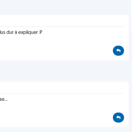
lus dur à expliquer :P
e...