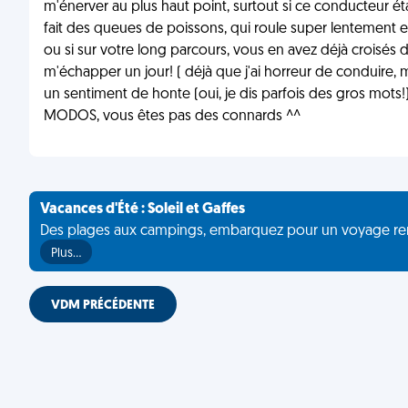
m'énerver au plus haut point, surtout si ce conducteur éta
fait des queues de poissons, qui roule super lentement en 
ou si sur votre long parcours, vous en avez déjà croisés d
m'échapper un jour! ( déjà que j'ai horreur de conduire, 
un sentiment de honte (oui, je dis parfois des gros mots!)
MODOS, vous êtes pas des connards ^^
Vacances d'Été : Soleil et Gaffes
Des plages aux campings, embarquez pour un voyage rempli 
Plus…
VDM PRÉCÉDENTE