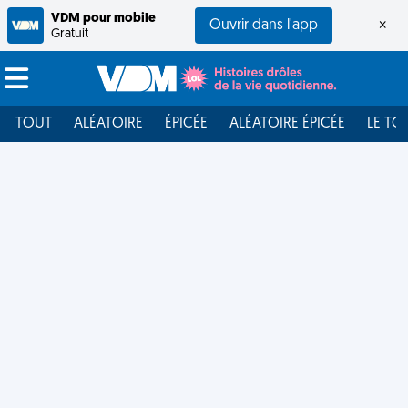
VDM pour mobile
Ouvrir dans l'app
×
Gratuit
TOUT
ALÉATOIRE
ÉPICÉE
ALÉATOIRE ÉPICÉE
LE TO