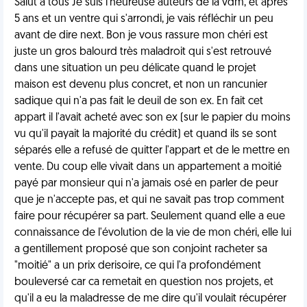
Salut a tous Je suis l'heureuse auteurs de la vdm, et après
5 ans et un ventre qui s'arrondi, je vais réfléchir un peu
avant de dire next. Bon je vous rassure mon chéri est
juste un gros balourd très maladroit qui s'est retrouvé
dans une situation un peu délicate quand le projet
maison est devenu plus concret, et non un rancunier
sadique qui n'a pas fait le deuil de son ex. En fait cet
appart il l'avait acheté avec son ex (sur le papier du moins
vu qu'il payait la majorité du crédit) et quand ils se sont
séparés elle a refusé de quitter l'appart et de le mettre en
vente. Du coup elle vivait dans un appartement a moitié
payé par monsieur qui n'a jamais osé en parler de peur
que je n'accepte pas, et qui ne savait pas trop comment
faire pour récupérer sa part. Seulement quand elle a eue
connaissance de l'évolution de la vie de mon chéri, elle lui
a gentillement proposé que son conjoint racheter sa
"moitié" a un prix derisoire, ce qui l'a profondément
bouleversé car ca remetait en question nos projets, et
qu'il a eu la maladresse de me dire qu'il voulait récupérer