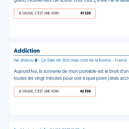
grand mouvement de souris. Pour moi, ç'a été Paf la tasse
JE VALIDE, C'EST UNE VDM
47 239
Addiction
Par shanou
- Ça date de 2012 mais c'est de la bonne - France
Aujourd'hui, la sonnerie de mon portable est le bruit d'un 
toutes les vingt minutes pour voir à quel point j'étais ac
JE VALIDE, C'EST UNE VDM
42 339