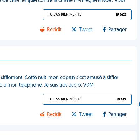
 de café remplie contre la chaîne Hi-Fi reçue à Noël. VDM
TU L'AS BIEN MÉRITÉ
19 622
Reddit
Tweet
Partager
sifflement. Cette nuit, mon copain s'est amusé à siffler
cro à mon téléphone. Je suis très accro. VDM
TU L'AS BIEN MÉRITÉ
18 819
Reddit
Tweet
Partager