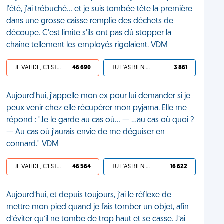
l'été, j'ai trébuché… et je suis tombée tête la première
dans une grosse caisse remplie des déchets de
découpe. C'est limite s'ils ont pas dû stopper la
chaîne tellement les employés rigolaient. VDM
JE VALIDE, C'EST UNE VDM
46 690
TU L'AS BIEN MÉRITÉ
3 861
Aujourd'hui, j'appelle mon ex pour lui demander si je
peux venir chez elle récupérer mon pyjama. Elle me
répond : "Je le garde au cas où... — ...au cas où quoi ?
— Au cas où j'aurais envie de me déguiser en
connard." VDM
JE VALIDE, C'EST UNE VDM
46 564
TU L'AS BIEN MÉRITÉ
16 622
Aujourd’hui, et depuis toujours, j’ai le réflexe de
mettre mon pied quand je fais tomber un objet, afin
d’éviter qu’il ne tombe de trop haut et se casse. J’ai