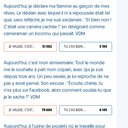
Aujourd'hui, je déclare ma flamme au garçon de mes
rêves. Le dédain avec lequel il m'a repoussée était tel
que, sans réfléchir, je me suis exclamée : "Et bien non !
C'était une caméra cachée !" en désignant comme
cameraman un inconnu qui passait. VDM
JE VALIDE, C'EST UNE VDM
51 382
TU L'AS BIEN MÉRITÉ
5 190
Aujourd'hui, c'est mon anniversaire. Tout le monde
me le souhaite à part mon copain, avec qui je suis
depuis trois ans. Un peu vexée, je lui reproche de ne
pas y avoir pensé. Son excuse : "Écoute, chérie, tu
n'es plus sur Facebook, alors comment voulais-tu que
je le sache ?" VDM
JE VALIDE, C'EST UNE VDM
79 660
TU L'AS BIEN MÉRITÉ
6 145
Aujourd'hui, à l'usine de poulets où je travaille pour