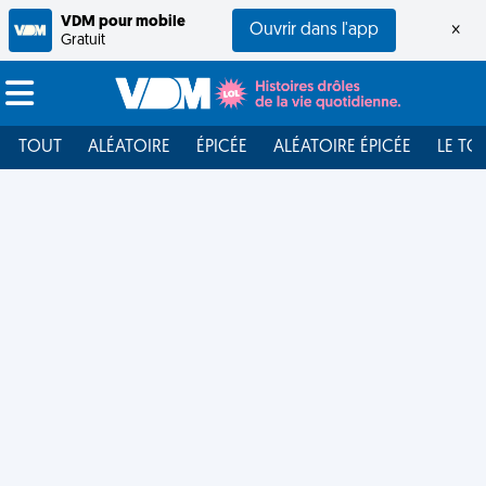
VDM pour mobile
Ouvrir dans l'app
×
Gratuit
TOUT
ALÉATOIRE
ÉPICÉE
ALÉATOIRE ÉPICÉE
LE TO