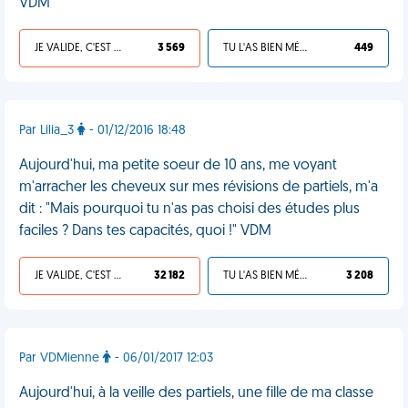
VDM
JE VALIDE, C'EST UNE VDM
3 569
TU L'AS BIEN MÉRITÉ
449
Par Lilia_3
- 01/12/2016 18:48
Aujourd'hui, ma petite soeur de 10 ans, me voyant
m'arracher les cheveux sur mes révisions de partiels, m'a
dit : "Mais pourquoi tu n'as pas choisi des études plus
faciles ? Dans tes capacités, quoi !" VDM
JE VALIDE, C'EST UNE VDM
32 182
TU L'AS BIEN MÉRITÉ
3 208
Par VDMienne
- 06/01/2017 12:03
Aujourd'hui, à la veille des partiels, une fille de ma classe