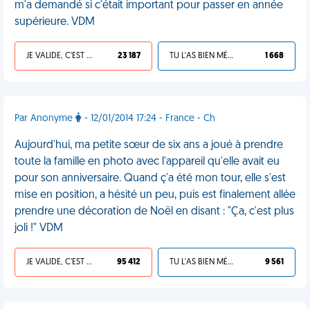
m'a demandé si c'était important pour passer en année
supérieure. VDM
JE VALIDE, C'EST UNE VDM
23 187
TU L'AS BIEN MÉRITÉ
1 668
Par Anonyme
- 12/01/2014 17:24 - France - Ch
Aujourd'hui, ma petite sœur de six ans a joué à prendre
toute la famille en photo avec l'appareil qu'elle avait eu
pour son anniversaire. Quand ç'a été mon tour, elle s'est
mise en position, a hésité un peu, puis est finalement allée
prendre une décoration de Noël en disant : "Ça, c'est plus
joli !" VDM
JE VALIDE, C'EST UNE VDM
95 412
TU L'AS BIEN MÉRITÉ
9 561