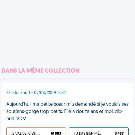
DANS LA MÊME COLLECTION
Par dollxhurt - 07/08/2009 13:32
Aujourd'hui, ma petite sœur m'a demandé si je voulais ses
soutiens-gorge trop petits. Elle a douze ans et moi, dix-
huit. VDM
JE VALIDE, C'EST UNE VDM
61 083
TU L'AS BIEN MÉRITÉ
3 487