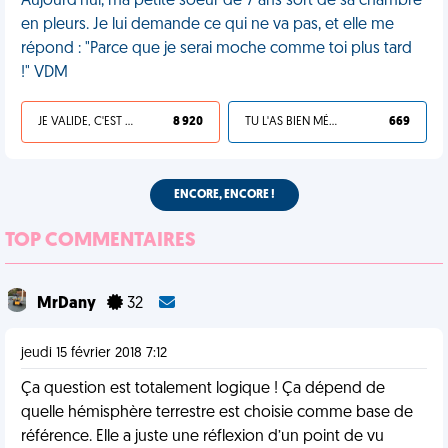
Aujourd'hui, ma petite soeur de 7 ans sort de sa chambre
en pleurs. Je lui demande ce qui ne va pas, et elle me
répond : "Parce que je serai moche comme toi plus tard
!" VDM
JE VALIDE, C'EST UNE VDM
8 920
TU L'AS BIEN MÉRITÉ
669
ENCORE, ENCORE !
TOP COMMENTAIRES
MrDany
32
jeudi 15 février 2018 7:12
Ça question est totalement logique ! Ça dépend de
quelle hémisphère terrestre est choisie comme base de
référence. Elle a juste une réflexion d’un point de vu