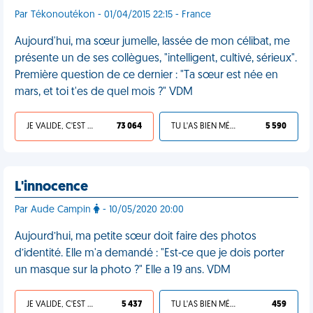
Par Tékonoutékon - 01/04/2015 22:15 - France
Aujourd'hui, ma sœur jumelle, lassée de mon célibat, me
présente un de ses collègues, "intelligent, cultivé, sérieux".
Première question de ce dernier : "Ta sœur est née en
mars, et toi t'es de quel mois ?" VDM
JE VALIDE, C'EST UNE VDM
73 064
TU L'AS BIEN MÉRITÉ
5 590
L'innocence
Par Aude Campin
- 10/05/2020 20:00
Aujourd’hui, ma petite sœur doit faire des photos
d’identité. Elle m'a demandé : "Est-ce que je dois porter
un masque sur la photo ?" Elle a 19 ans. VDM
JE VALIDE, C'EST UNE VDM
5 437
TU L'AS BIEN MÉRITÉ
459