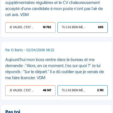
supplémentaires régulières et le CV chaleureusement
accepté d'une candidate à mon poste n'ont pas l'air de
cet avis. VDM
JE VALIDE, C'EST UNE VDM
10 792
TU L'AS BIEN MÉRITÉ
695
Par El Barto - 02/04/2008 08:22
Aujourd'hui mon boss rentre dans le bureau et me
demande : "Alors, en ce moment, t'es sur quoi ?" Je lui
réponds : "Sur le départ." Il a dû oublier que je venais de
me faire licencier. VDM
JE VALIDE, C'EST UNE VDM
46 147
TU L'AS BIEN MÉRITÉ
2 741
Pas toi