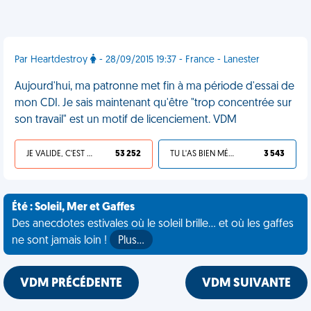
Par Heartdestroy
- 28/09/2015 19:37 - France - Lanester
Aujourd'hui, ma patronne met fin à ma période d'essai de
mon CDI. Je sais maintenant qu'être "trop concentrée sur
son travail" est un motif de licenciement. VDM
JE VALIDE, C'EST UNE VDM
53 252
TU L'AS BIEN MÉRITÉ
3 543
Été : Soleil, Mer et Gaffes
Des anecdotes estivales où le soleil brille... et où les gaffes
ne sont jamais loin !
Plus…
VDM PRÉCÉDENTE
VDM SUIVANTE