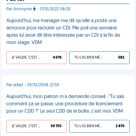
Par Anonyme
- 17/10/2022 08:20
Aujourd'hui, ma manager me dit qu’elle a posté une
annonce pour recruter un CDI. Pile poil une semaine
après lui avoir dit être intéressée par un CDI à la fin de
mon stage. VDM
JE VALIDE, C'EST UNE VDM
4 076
TU L'AS BIEN MÉRITÉ
582
Par adad - 29/10/2008 22:59
Aujourd'hui, mon patron m'a demandé conseil : "Tu sais
comment ça se passe, une procédure de licenciement
pour un CDD ?" Le seul CDD de la boîte, c'est moi. VDM
JE VALIDE, C'EST UNE VDM
59 755
TU L'AS BIEN MÉRITÉ
2 870