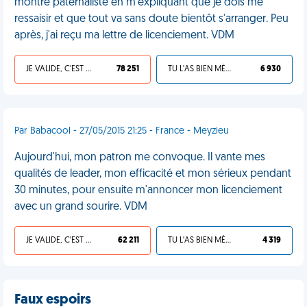
montre paternaliste en m'expliquant que je dois me
ressaisir et que tout va sans doute bientôt s'arranger. Peu
après, j'ai reçu ma lettre de licenciement. VDM
JE VALIDE, C'EST UNE VDM
78 251
TU L'AS BIEN MÉRITÉ
6 930
Par Babacool - 27/05/2015 21:25 - France - Meyzieu
Aujourd'hui, mon patron me convoque. Il vante mes
qualités de leader, mon efficacité et mon sérieux pendant
30 minutes, pour ensuite m'annoncer mon licenciement
avec un grand sourire. VDM
JE VALIDE, C'EST UNE VDM
62 211
TU L'AS BIEN MÉRITÉ
4 319
Faux espoirs