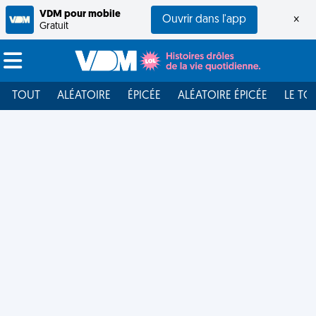
VDM pour mobile
Ouvrir dans l'app
×
Gratuit
TOUT
ALÉATOIRE
ÉPICÉE
ALÉATOIRE ÉPICÉE
LE TO