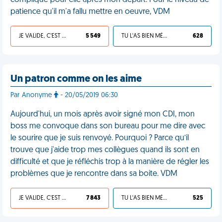
compliqué pour elle après mon départ. Pour le niveau de
patience qu'il m'a fallu mettre en oeuvre, VDM
JE VALIDE, C'EST UNE VDM
5 549
TU L'AS BIEN MÉRITÉ
628
Un patron comme on les aime
Par Anonyme
- 20/05/2019 06:30
Aujourd'hui, un mois après avoir signé mon CDI, mon
boss me convoque dans son bureau pour me dire avec
le sourire que je suis renvoyé. Pourquoi ? Parce qu’il
trouve que j'aide trop mes collègues quand ils sont en
difficulté et que je réfléchis trop à la manière de régler les
problèmes que je rencontre dans sa boite. VDM
JE VALIDE, C'EST UNE VDM
7 843
TU L'AS BIEN MÉRITÉ
525