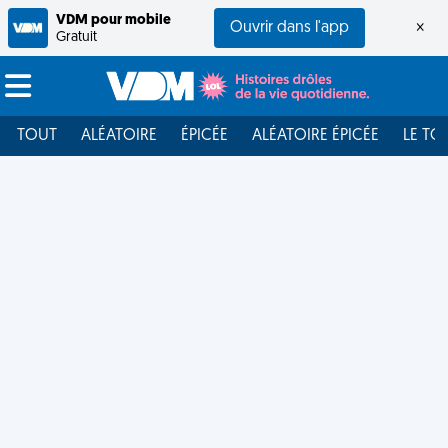
VDM pour mobile
Ouvrir dans l'app
×
Gratuit
TOUT
ALÉATOIRE
ÉPICÉE
ALÉATOIRE ÉPICÉE
LE TO