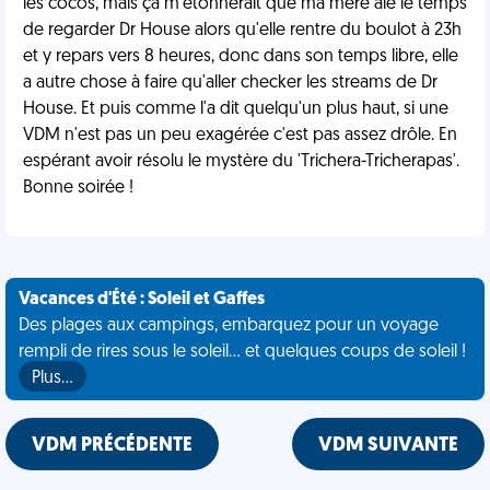
les cocos, mais ça m'étonnerait que ma mère aie le temps
de regarder Dr House alors qu'elle rentre du boulot à 23h
et y repars vers 8 heures, donc dans son temps libre, elle
a autre chose à faire qu'aller checker les streams de Dr
House. Et puis comme l'a dit quelqu'un plus haut, si une
VDM n'est pas un peu exagérée c'est pas assez drôle. En
espérant avoir résolu le mystère du 'Trichera-Tricherapas'.
Bonne soirée !
Vacances d'Été : Soleil et Gaffes
Des plages aux campings, embarquez pour un voyage
rempli de rires sous le soleil... et quelques coups de soleil !
Plus…
VDM PRÉCÉDENTE
VDM SUIVANTE