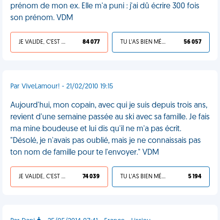
prénom de mon ex. Elle m'a puni : j'ai dû écrire 300 fois
son prénom. VDM
JE VALIDE, C'EST UNE VDM
84 077
TU L'AS BIEN MÉRITÉ
56 057
Par ViveLamour! - 21/02/2010 19:15
Aujourd'hui, mon copain, avec qui je suis depuis trois ans,
revient d'une semaine passée au ski avec sa famille. Je fais
ma mine boudeuse et lui dis qu'il ne m'a pas écrit.
"Désolé, je n'avais pas oublié, mais je ne connaissais pas
ton nom de famille pour te l'envoyer." VDM
JE VALIDE, C'EST UNE VDM
74 039
TU L'AS BIEN MÉRITÉ
5 194