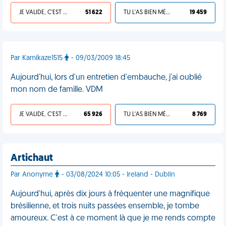
JE VALIDE, C'EST UNE VDM
51 622
TU L'AS BIEN MÉRITÉ
19 459
Par Kamikaze1515
- 09/03/2009 18:45
Aujourd'hui, lors d'un entretien d'embauche, j'ai oublié
mon nom de famille. VDM
JE VALIDE, C'EST UNE VDM
65 926
TU L'AS BIEN MÉRITÉ
8 769
Artichaut
Par Anonyme
- 03/08/2024 10:05 - Ireland - Dublin
Aujourd'hui, après dix jours à fréquenter une magnifique
brésilienne, et trois nuits passées ensemble, je tombe
amoureux. C'est à ce moment là que je me rends compte