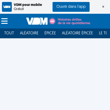
VDM pour mobile
Ouvrir dans l'app
×
Gratuit
TOUT
ALÉATOIRE
ÉPICÉE
ALÉATOIRE ÉPICÉE
LE TO