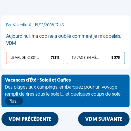
Par Valentin-X - 19/12/2008 17:46
Aujourd'hui, ma copine a oublié comment je m'appelais.
VDM
JE VALIDE, C'EST UNE VDM
71 217
TU L'AS BIEN MÉRITÉ
5 373
Vacances d'Été : Soleil et Gaffes
Des plages aux campings, embarquez pour un voyage
rempli de rires sous le soleil... et quelques coups de soleil !
Plus…
VDM PRÉCÉDENTE
VDM SUIVANTE