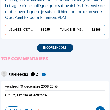
messages vocaux sur mon téléphone. J'avais juste oublié
la blague d'une collègue qui disait avoir très, très envie de
moi, et avec laquelle je suis sorti hier pour boire un verre.
C'est Pearl Harbor à la maison. VDM
JE VALIDE, C'EST UNE VDM
86 275
TU L'AS BIEN MÉRITÉ
52 488
ENCORE, ENCORE !
TOP COMMENTAIRES
trueleech2
2
vendredi 19 décembre 2008 20:55
Court, simple et efficace.