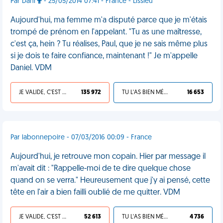
Par Dani
- 25/05/2014 07:41 - France - Lissieu
Aujourd'hui, ma femme m'a disputé parce que je m'étais
trompé de prénom en l'appelant. "Tu as une maîtresse,
c'est ça, hein ? Tu réalises, Paul, que je ne sais même plus
si je dois te faire confiance, maintenant !" Je m'appelle
Daniel. VDM
JE VALIDE, C'EST UNE VDM
135 972
TU L'AS BIEN MÉRITÉ
16 653
Par labonnepoire - 07/03/2016 00:09 - France
Aujourd'hui, je retrouve mon copain. Hier par message il
m'avait dit : "Rappelle-moi de te dire quelque chose
quand on se verra." Heureusement que j'y ai pensé, cette
tête en l'air a bien failli oublié de me quitter. VDM
JE VALIDE, C'EST UNE VDM
52 613
TU L'AS BIEN MÉRITÉ
4 736