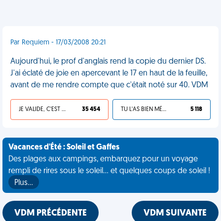
Par Requiem - 17/03/2008 20:21
Aujourd'hui, le prof d'anglais rend la copie du dernier DS.
J'ai éclaté de joie en apercevant le 17 en haut de la feuille,
avant de me rendre compte que c'était noté sur 40. VDM
JE VALIDE, C'EST UNE VDM
35 454
TU L'AS BIEN MÉRITÉ
5 118
Vacances d'Été : Soleil et Gaffes
Des plages aux campings, embarquez pour un voyage
rempli de rires sous le soleil... et quelques coups de soleil !
Plus…
VDM PRÉCÉDENTE
VDM SUIVANTE