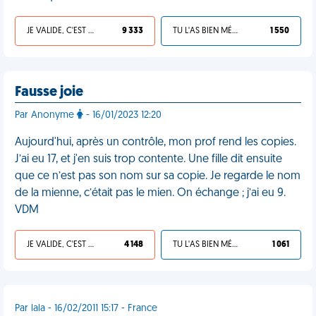
JE VALIDE, C'EST UNE VDM
9 333
TU L'AS BIEN MÉRITÉ
1 550
Fausse joie
Par Anonyme
- 16/01/2023 12:20
Aujourd'hui, après un contrôle, mon prof rend les copies.
J’ai eu 17, et j'en suis trop contente. Une fille dit ensuite
que ce n’est pas son nom sur sa copie. Je regarde le nom
de la mienne, c’était pas le mien. On échange ; j’ai eu 9.
VDM
JE VALIDE, C'EST UNE VDM
4 148
TU L'AS BIEN MÉRITÉ
1 061
Par lala - 16/02/2011 15:17 - France