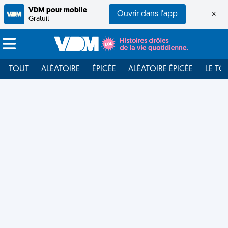
VDM pour mobile
Ouvrir dans l'app
×
Gratuit
TOUT
ALÉATOIRE
ÉPICÉE
ALÉATOIRE ÉPICÉE
LE TO