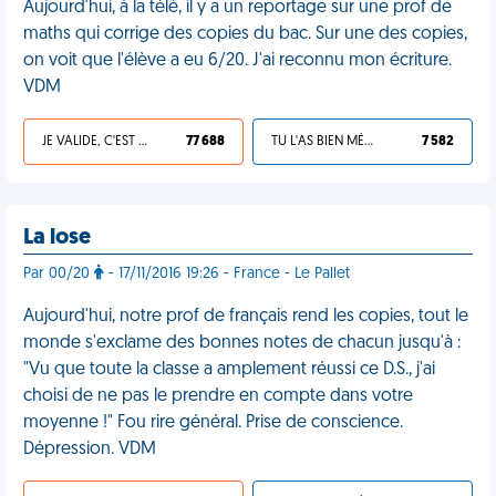
Aujourd'hui, à la télé, il y a un reportage sur une prof de
maths qui corrige des copies du bac. Sur une des copies,
on voit que l'élève a eu 6/20. J'ai reconnu mon écriture.
VDM
JE VALIDE, C'EST UNE VDM
77 688
TU L'AS BIEN MÉRITÉ
7 582
La lose
Par 00/20
- 17/11/2016 19:26 - France - Le Pallet
Aujourd'hui, notre prof de français rend les copies, tout le
monde s'exclame des bonnes notes de chacun jusqu'à :
"Vu que toute la classe a amplement réussi ce D.S., j'ai
choisi de ne pas le prendre en compte dans votre
moyenne !" Fou rire général. Prise de conscience.
Dépression. VDM