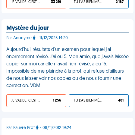
JE VALIDE, C'EST UNE VDM
33 219
TU L'AS BIEN MÉRITÉ
2 187
Mystère du jour
Par Anonyme
- 11/12/2025 14:20
Aujourd'hui, résultats d'un examen pour lequel j'ai
énormément révisé. J'ai eu 5. Mon amie, que j'avais laissée
copier sur moi car elle n'avait rien révisé, a eu 15.
Impossible de me plaindre à la prof, qui refuse d'ailleurs
de nous laisser voir nos copies ou de nous fournir une
correction. VDM
JE VALIDE, C'EST UNE VDM
1 256
TU L'AS BIEN MÉRITÉ
401
Par Pauvre Prof
- 08/11/2012 19:24