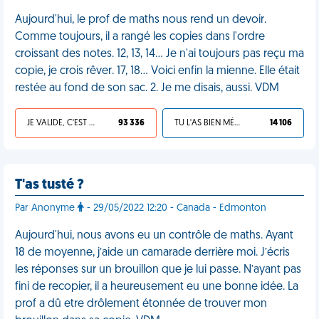
Aujourd'hui, le prof de maths nous rend un devoir.
Comme toujours, il a rangé les copies dans l'ordre
croissant des notes. 12, 13, 14... Je n'ai toujours pas reçu ma
copie, je crois rêver. 17, 18... Voici enfin la mienne. Elle était
restée au fond de son sac. 2. Je me disais, aussi. VDM
JE VALIDE, C'EST UNE VDM
93 336
TU L'AS BIEN MÉRITÉ
14 106
T'as tusté ?
Par Anonyme
- 29/05/2022 12:20 - Canada - Edmonton
Aujourd'hui, nous avons eu un contrôle de maths. Ayant
18 de moyenne, j’aide un camarade derrière moi. J’écris
les réponses sur un brouillon que je lui passe. N’ayant pas
fini de recopier, il a heureusement eu une bonne idée. La
prof a dû etre drôlement étonnée de trouver mon