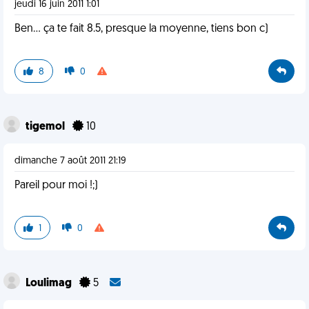
jeudi 16 juin 2011 1:01
Ben... ça te fait 8.5, presque la moyenne, tiens bon c)
8
0
tigemol
10
dimanche 7 août 2011 21:19
Pareil pour moi !;)
1
0
Loulimag
5